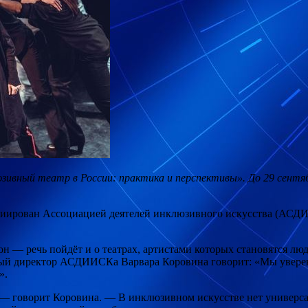
юзивный театр в России: практика и перспективы»
. До 29 сент
иирован Ассоциацией деятелей инклюзивного искусства (АСДИИ
н — речь пойдёт и о театрах, артистами которых становятся люди
ьный директор АСДИИСКа Варвара Коровина говорит: «Мы увере
».
 — говорит Коровина. — В инклюзивном искусстве нет универса