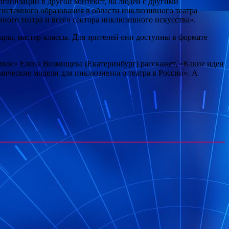
рганизации в другой контекст, на людей с другими
 системного образования в области инклюзивного театра
ого театра и всего сектора инклюзивного искусства».
ры, мастер-классы. Для зрителей они доступны в формате
ивое» Елена Возмищева (Екатеринбург) расскажет, «Какие идеи
ические модели для инклюзивного театра в России». А