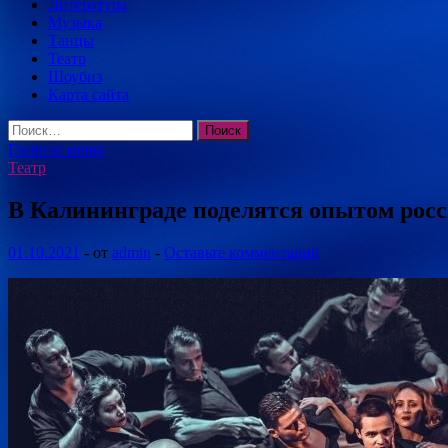
Литература
Музыка
Танцы
Театр
Шоубиз
Карта сайта
Найти:
Главное меню
Театр
В Калининграде поделятся опытом росс
01.10.2021
-
от
admin
-
Оставьте комментарий