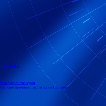
т онлайн
ах пермской трагедии
вою версию причины смерти жены Шаляпина