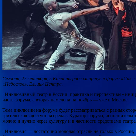
Сегодня, 27 сентября, в Калининграде стартует форум «Инкл
«Недослов», Ельцин Центра.
«Инклюзивный театр в России: практика и перспективы» иниц
часть форума, а вторая намечена на ноябрь — уже в Москве.
Тема инклюзии на форуме будет рассматриваться с разных сторо
зрительская «доступная среда». Куратор форума, исполнител
можно и нужно через культуру и в частности средствами театра
«Инклюзия — достаточно молодая отрасль не только в России,