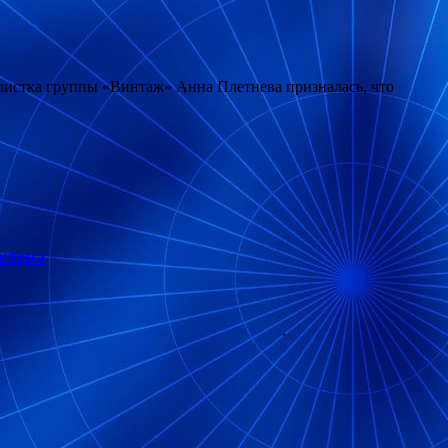
олистка группы «Винтаж» Анна Плетнева призналась, что
ктера