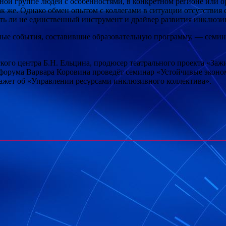
тной группе людей с особенностями, в конкретном регионе или о
так же. Однако обмен опытом с коллегами в ситуации отсутствия
 ли не единственный инструмент и драйвер развития инклюзивн
ные события, составившие образовательную программу, — семина
ого центра Б.Н. Ельцина, продюсер театрального проекта «Заж
форума Варвара Коровина проведёт семинар «Устойчивые эконом
кажет об «Управлении ресурсами инклюзивного коллектива».