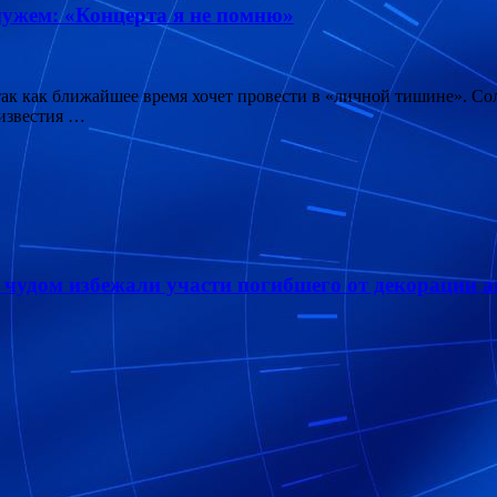
мужем: «Концерта я не помню»
 так как ближайшее время хочет провести в «личной тишине». С
 известия …
чудом избежали участи погибшего от декорации а