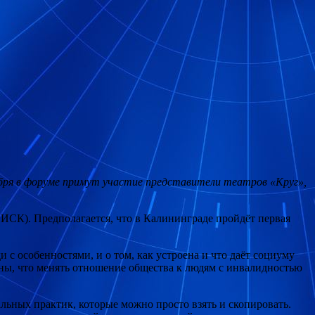
ября в форуме примут участие представители театров «Круг»,
СК). Предполагается, что в Калининграде пройдёт первая
 с особенностями, и о том, как устроена и что даёт социуму
ны, что менять отношение общества к людям с инвалидностью
льных практик, которые можно просто взять и скопировать.