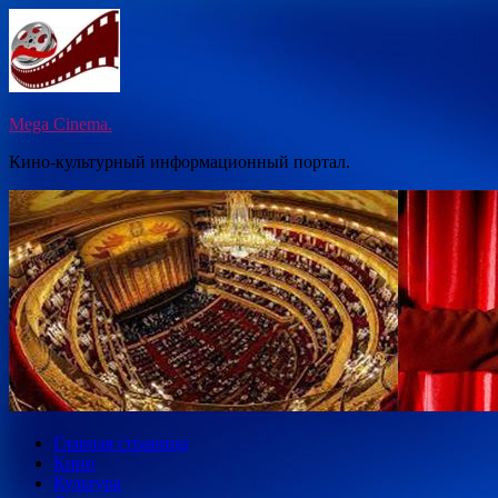
Перейти
к
содержимому
Mega Cinema.
Кино-культурный информационный портал.
Главная страница
Кино
Культура