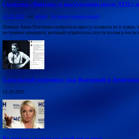
Солистка «Винтаж» о выступлении после ДТП с 
12.10.2021
-
от
admin
-
Оставьте комментарий
Певица Анна Плетнева попросила прессу оставить ее в покое,
не помнит концерта, который отработала спустя полчаса после
Садальский вспомнил, как Высоцкий и Демидова 
12.10.2021
Волочкова раскрыла свой вес и рост