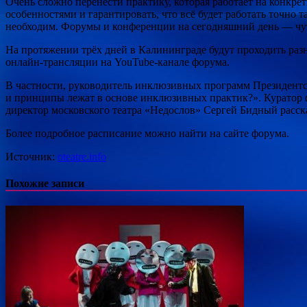
Очень сложно перенести практику, которая работает на конкре
особенностями и гарантировать, что всё будет работать точно 
необходим. Форумы и конференции на сегодняшний день — чуть
На протяжении трёх дней в Калининграде будут проходить раз
онлайн-трансляции на YouTube-канале форума.
В частности, руководитель инклюзивных программ Президентск
и принципы лежат в основе инклюзивных практик?». Куратор 
директор московского театра «Недослов» Сергей Бидный расс
Более подробное расписание можно найти на сайте форума.
Источник:
oteatre.info
Похожие записи