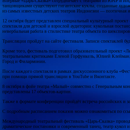
Впервые «Царь-Сказка» сотрудничает с театрами из ЮАР и Ин
танцовщиками существуют гигантские куклы, созданные худож
из самых известных детских театров Индонезии — поэтичная и
12 октября будет представлен специальный культурный проект 
спектакля для детской и взрослой аудитории: кукольная поста
невербальная работа в стилистике театра объекта по шекспиров
Трансляции пройдут на сайте фестиваля. Записи спектаклей бу
Кроме того, фестиваль подготовил образовательный проект «
театральными критиками Еленой Горфункель, Юлией Клейман, 
Город и Филармонии.
После каждого спектакля в рамках дискуссионного клуба «Фе
при помощи прямой трансляции в YouTube и Вконтакте.
8 октября в фойе театра «Малый» совместно с Генеральным ко
представлены 17 объектов-картин.
Также в формате конференции пройдёт встреча российских и з
С подробным расписанием показов можно ознакомиться по ссы
Международный театральный фестиваль «Царь-Сказка» проводит
драматические постановки и современный танец, театр кукол и 