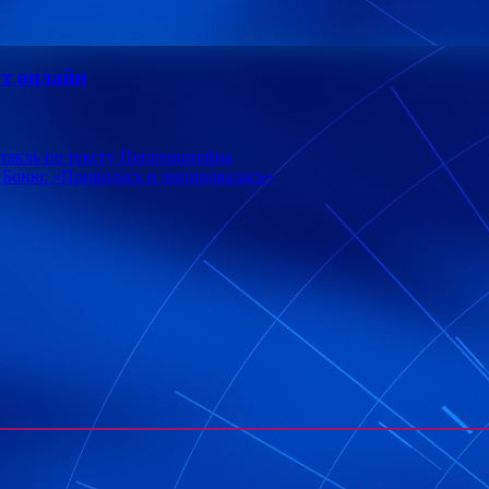
т онлайн
такль по тексту Пепперштейна
Боню: «Привилась и чипировалась»