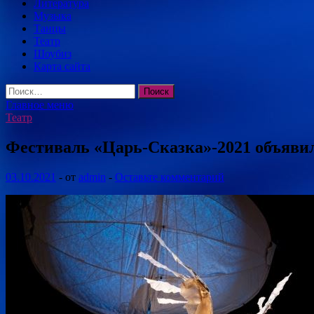
Литература
Музыка
Танцы
Театр
Шоубиз
Карта сайта
Найти:
Главное меню
Театр
Фестиваль «Царь-Сказка»-2021 объяви
03.10.2021
-
от
admin
-
Оставьте комментарий