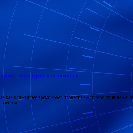
мужем: «Концерта я не помню»
 так как ближайшее время хочет провести в «личной тишине». С
 известия …