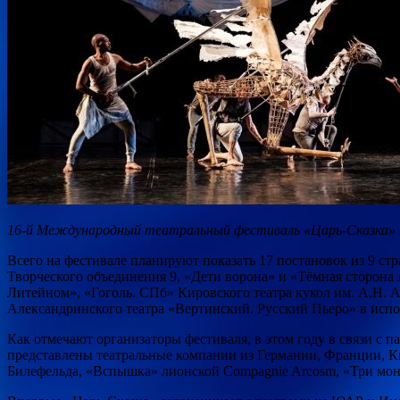
16-й Международный театральный фестиваль «Царь-Сказка» пр
Всего на фестивале планируют показать 17 постановок из 9 ст
Творческого объединения 9, «Дети ворона» и «Тёмная сторона
Литейном», «Гоголь. СПб» Кировского театра кукол им. А.Н. 
Александринского театра «Вертинский. Русский Пьеро» в исп
Как отмечают организаторы фестиваля, в этом году в связи с 
представлены театральные компании из Германии, Франции, К
Билефельда, «Вспышка» лионской Compagnie Arcosm, «Три монах