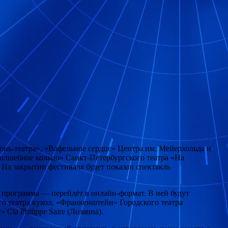
гонь-театра», «Вафельное сердце» Центра
им. Мейерхольда и
Волшебное кольцо» Санкт-Петербургского театра «На
На закрытии фестиваля будет показан спектакль
я программа — перейдёт в онлайн-формат. В ней будут
о театра кукол, «Франкенштейн» Городского театра
ia Philippe Saire (Лозанна).