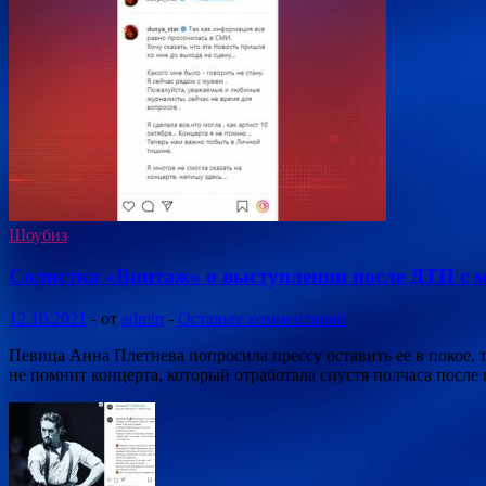
Шоубиз
Солистка «Винтаж» о выступлении после ДТП с 
12.10.2021
-
от
admin
-
Оставьте комментарий
Певица Анна Плетнева попросила прессу оставить ее в покое,
не помнит концерта, который отработала спустя полчаса после