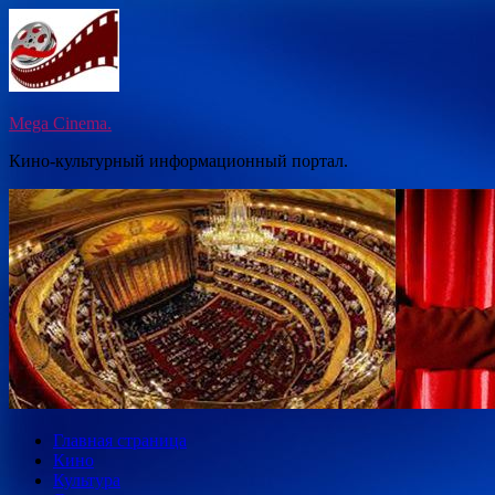
Перейти
к
содержимому
Mega Cinema.
Кино-культурный информационный портал.
Главная страница
Кино
Культура