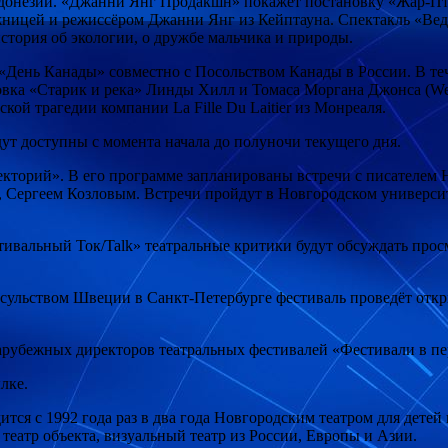
донезии. «Джанни Янг Продакшн» покажет постановку «Жар-Птиц
ницей и режиссёром Джанни Янг из Кейптауна. Спектакль «Вед
стория об экологии, о дружбе мальчика и природы.
«День Канады» совместно с Посольством Канады в России. В теч
новка «Старик и река» Линды Хилл и Томаса Моргана Джонса (We
ской трагедии компании La Fille Du Laitier из Монреаля.
дут доступны с момента начала до полуночи текущего дня.
Лекторий». В его программе запланированы встречи с писател
Сергеем Козловым. Встречи пройдут в Новгородском университ
стивальный Ток/Talk» театральные критики будут обсуждать пр
нсульством Швеции в Санкт-Петербурге фестиваль проведёт откр
арубежных директоров театральных фестивалей «Фестивали в пе
лке.
ся с 1992 года раз в два года Новгородским театром для дете
театр объекта, визуальный театр из России, Европы и Азии.