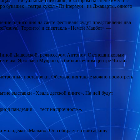
а» — визуальный спектакль, в котором на сцене вместе с
ро букашек» театра кукол «Пэйпермун» из Джакарты, одного
ение одного дня на сайте фестиваля будут представлены два
eFestival, Торонто) и спектакль «Немой Макбет» —
ем Ниной Дашевской, режиссёром Антоном Оконешниковым,
ете им. Ярослава Мудрого, в библиотечном центре Читай-
осмотренные постановки. Обсуждения также можно посмотреть
ытие выставки «Хвала детской книге». На ней будут
риод пандемии — тест на прочность».
й и молодёжи «Малый». Он собирает в свою афишу