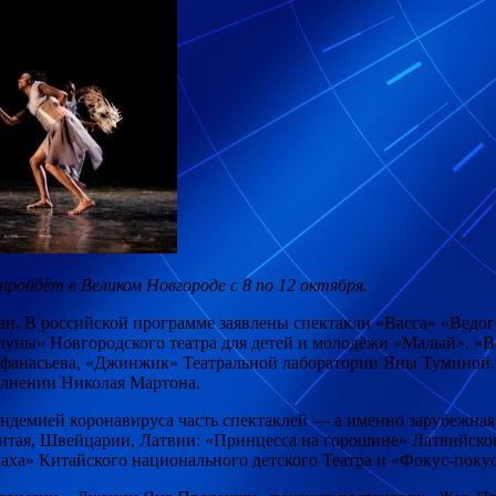
ойдёт в Великом Новгороде с 8 по 12 октября.
ран. В российской программе заявлены спектакли «Васса» «Ведо
 луны» Новгородского театра для детей и молодёжи «Малый», «
Афанасьева, «Джинжик» Театральной лаборатории Яны Туминой. 
олнении Николая Мартона.
пандемией коронавируса часть спектаклей — а именно зарубежна
итая, Швейцарии, Латвии: «Принцесса на горошине» Латвийског
а» Китайского национального детского Театра и «Фокус-покус» C