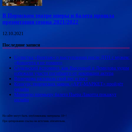
В Пермском театре оперы и балета прошла
презентация сезона 2021/2022
12.10.2021
Последние записи
Солистка «Винтаж» о выступлении после ДТП с мужем:
«Концерта я не помню»
Садальский вспомнил, как Высоцкий и Демидова чудом
избежали участи погибшего от декорации актера
Волочкова раскрыла свой вес и рост
Конкурс творческих заявок «АРТ-МАРКЕТ» пройдёт
онлайн
Мировую премьеру балета Пьера Лакотта покажут
онлайн
На сайте могут быть опубликованы материалы 18+!
При цитировании ссылка на источник обязательна.