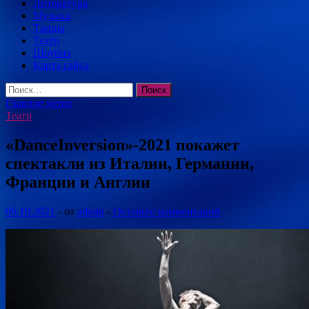
Литература
Музыка
Танцы
Театр
Шоубиз
Карта сайта
Найти:
Главное меню
Театр
«DanceInversion»-2021 покажет
спектакли из Италии, Германии,
Франции и Англии
06.10.2021
-
от
admin
-
Оставьте комментарий