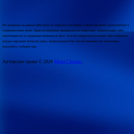
Все материалы на данном сайте взяты из открытых источников и предоставляются исключительно в
ознакомительных целях. Права на материалы принадлежат их владельцам. Администрация сайта
ответственности за содержание материала не несет. Если Вы обнаружили на нашем сайте материалы,
которые нарушают авторские права, принадлежащие Вам, Вашей компании или организации,
пожалуйста, сообщите нам.
Авторские права © 2026
Mega Cinema.
.