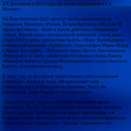
ХХ фестиваль в 2019 году, мы вновь принимаем его в
Москве».
На DanceInversion-2021 приедут шесть коллективов из
Германии, Франции, Италии, Великобритании и России. В
афише фестиваля – балет в одном действии «Умирающие
лебеди. Живой опыт» танцевальной компании «Готье данс»
(Театр Штутгарта), одноактные балеты «Марс. Вивальдиана»
итальянской команды «Spellbound» (хореография Марко Морау
и Мауро Астольфи), «Лебединое озеро» Балета Прельжокажа
(Франция) и «Союз», совместная постановка Омара Ражеха
(Франция/Ливан) и труппы Инновационного театра балета из
Калуги, посвящённая космосу.
В этом году на фестивале задействовано пять московских
площадок – Большой театр, Музыкальный театр
Станиславского и Немировича-Данченко, Театр им.
Вахтангова, Театр Наций и «Геликон-опера».
«DanceInversion» впервые проведёт образовательную
программу. На базе Инновационного культурного центра в
Калуге пройдёт Лаборатория молодых хореографов, а в
Большом театре запланирована международная конференция
«Танцевальное образование – вызовы современности».