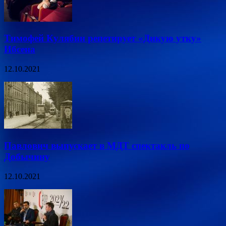
Тимофей Кулябин репетирует «Дикую утку»
Ибсена
12.10.2021
Павлович выпускает в МДТ спектакль по
Добычину
12.10.2021