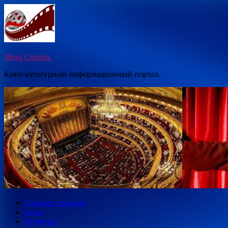
Перейти
к
содержимому
Mega Cinema.
Кино-культурный информационный портал.
Главная страница
Кино
Культура