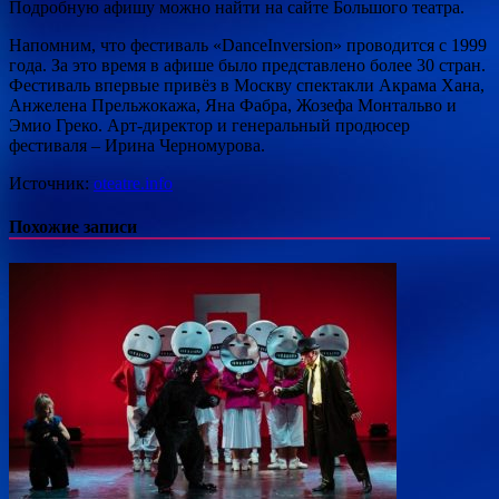
Подробную афишу можно найти на сайте Большого театра.
Напомним, что фестиваль «DanceInversion» проводится с 1999
года. За это время в афише было представлено более 30 стран.
Фестиваль впервые привёз в Москву спектакли Акрама Хана,
Анжелена Прельжокажа, Яна Фабра, Жозефа Монтальво и
Эмио Греко. Арт-директор и генеральный продюсер
фестиваля – Ирина Черномурова.
Источник:
oteatre.info
Похожие записи