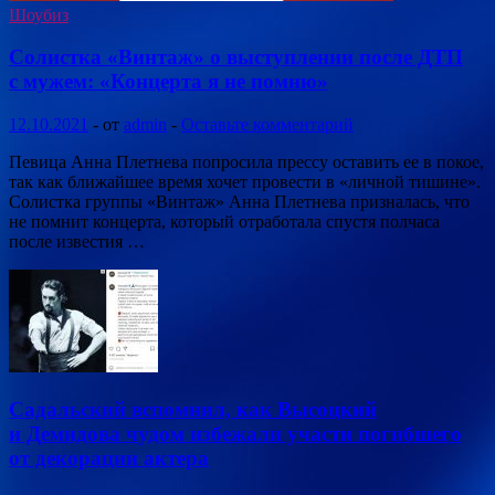
Шоубиз
Солистка «Винтаж» о выступлении после ДТП
с мужем: «Концерта я не помню»
12.10.2021
-
от
admin
-
Оставьте комментарий
Певица Анна Плетнева попросила прессу оставить ее в покое,
так как ближайшее время хочет провести в «личной тишине».
Солистка группы «Винтаж» Анна Плетнева призналась, что
не помнит концерта, который отработала спустя полчаса
после известия …
Садальский вспомнил, как Высоцкий
и Демидова чудом избежали участи погибшего
от декорации актера