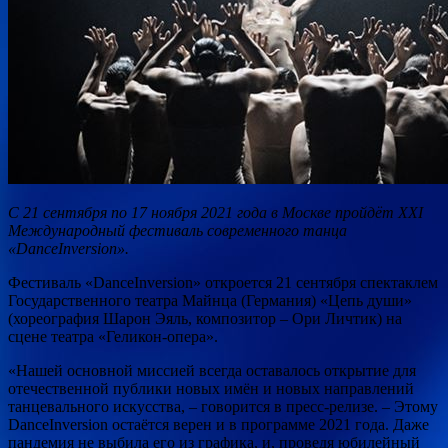
С 21 сентября по 17 ноября 2021 года в Москве пройдёт XXI
Международный фестиваль современного танца
«DanceInversion».
Фестиваль «DanceInversion» откроется 21 сентября спектаклем
Государственного театра Майнца (Германия) «Цепь души»
(хореография Шарон Эяль, композитор – Ори Личтик) на
сцене театра «Геликон-опера».
«Нашей основной миссией всегда оставалось открытие для
отечественной публики новых имён и новых направлений
танцевального искусства, – говорится в пресс-релизе. – Этому
DanceInversion остаётся верен и в программе 2021 года. Даже
пандемия не выбила его из графика, и, проведя юбилейный