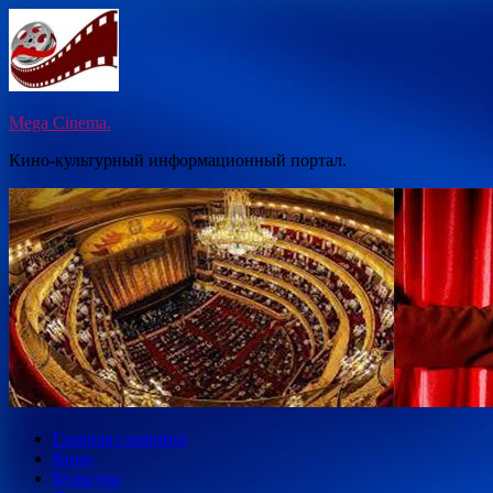
Перейти
к
содержимому
Mega Cinema.
Кино-культурный информационный портал.
Главная страница
Кино
Культура