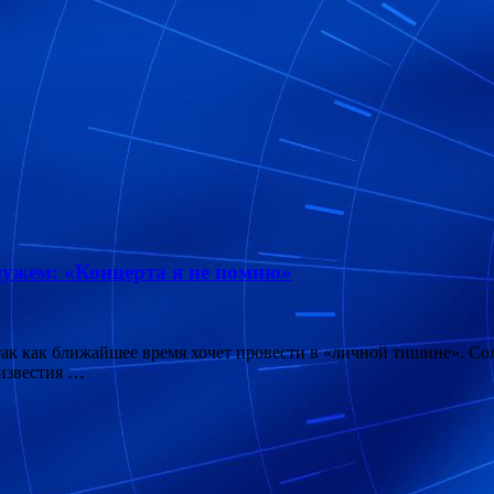
мужем: «Концерта я не помню»
 так как ближайшее время хочет провести в «личной тишине». С
 известия …