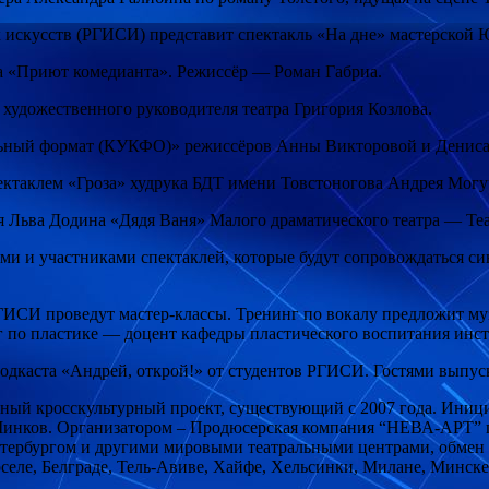
 искусств (РГИСИ) представит спектакль «На дне» мастерской 
ра «Приют комедианта». Режиссёр — Роман Габриа.
 художественного руководителя театра Григория Козлова.
ольный формат (КУКФО)» режиссёров Анны Викторовой и Денис
ектаклем «Гроза» худрука БДТ имени Товстоногова Андрея Могуч
ля Льва Додина «Дядя Ваня» Малого драматического театра — Те
ями и участниками спектаклей, которые будут сопровождаться 
РГИСИ проведут мастер-классы. Тренинг по вокалу предложит м
 по пластике — доцент кафедры пластического воспитания инс
подкаста «Андрей, открой!» от студентов РГИСИ. Гостями выпус
ный кросскультурный проект, существующий с 2007 года. Иници
Минков. Организатором – Продюсерская компания “НЕВА-АРТ” п
етербургом и другими мировыми театральными центрами, обмен 
селе, Белграде, Тель-Авиве, Хайфе, Хельсинки, Милане, Минске