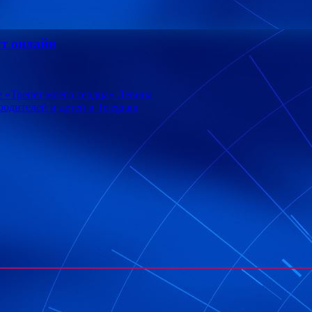
т онлайн
е «Трепет моего сердца» Левина
одителей и детей в Telegram