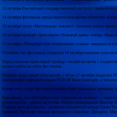
13 октября Российский государственный институт сценических
14 октября фестиваль продолжится спектаклем «Онегин» теат
15 октября театр «Мастерская» покажет «Записки юного врача»
16 октября пройдёт трансляция «Пиковой дамы» театра «Кук
17 октября «Петербургские театральные сезоны» завершатся сп
Уточним, что фестиваль открылся 10 октября показом спектак
Перед началом трансляций пройдут онлайн-встречи с создател
можно найти на сайте фестиваля.
Помимо трансляций спектаклей, с 10 по 17 октября педагоги 
заведующий кафедрой вокала РГИСИ Иван Благодёр, а тренинг
Кроме того, в дни фестиваля можно будет услышать премьеру 
Напомним, что «Петербургские театральные сезоны» — ежегод
руководитель – директор театра «Приют комедианта» Виктор 
Главная цель фестиваля – развитие отношений между Санкт-П
событий. Ранее фестивали проходили в Берлине, Дрездене, Мар