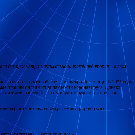
ала для просмотра максимально широкой аудитории – в том
сёрах и о тех, кто работает в культурной столице. В 2021 году
вые прошли онлайн из-за пандемии коронавируса. Однако
отни тысяч зрителей. Таким образом аудитория проекта в
видеоверсии спектаклей будут демонстрироваться с
Театра-фестиваля «Балтийский дом».