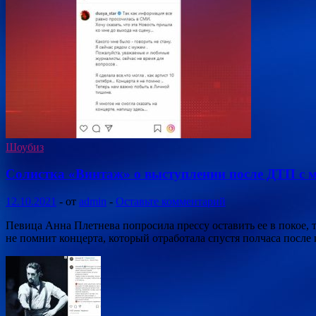
Шоубиз
Солистка «Винтаж» о выступлении после ДТП с 
12.10.2021
-
от
admin
-
Оставьте комментарий
Певица Анна Плетнева попросила прессу оставить ее в покое,
не помнит концерта, который отработала спустя полчаса после