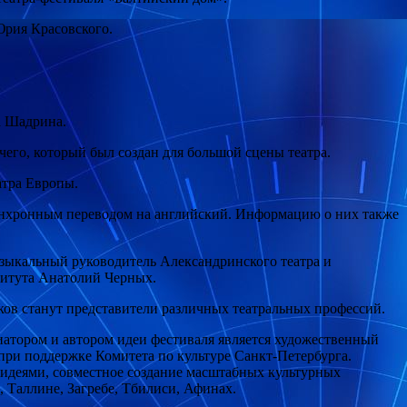
Юрия Красовского.
а Шадрина.
его, который был создан для большой сцены театра.
атра Европы.
синхронным переводом на английский. Информацию о них также
узыкальный руководитель Александринского театра и
титута Анатолий Черных.
ков станут представители различных театральных профессий.
атором и автором идеи фестиваля является художественный
ри поддержке Комитета по культуре Санкт-Петербурга.
идеями, совместное создание масштабных культурных
, Таллине, Загребе, Тбилиси, Афинах.