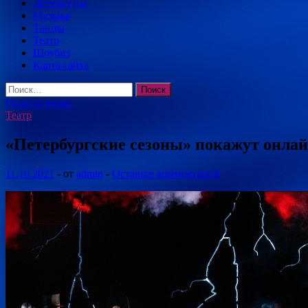
Литература
Музыка
Танцы
Театр
Шоубиз
Карта сайта
Найти:
Главное меню
Театр
«Петербургские сезоны» покажут онлай
11.10.2021
-
от
admin
-
Оставьте комментарий