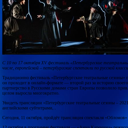
С 10 по 17 октября XV фестиваль «Петербургские театральны
числе, европейской – петербургские спектакли по русской класси
Традиционно фестиваль
«Петербургские театральные сезоны» по
он проходит в онлайн-формате — второй раз за историю своег
партнерство в Русскими домами стран Европы позволило привл
целом выросла многократно.
Увидеть трансляции «Петербургские театральные сезоны – 2021
английскими субтитрами, .
Сегодня, 11 октября, пройдёт трансляция спектакля «Обломов
12 октября в программе фестиваля — «Анна Каренина» режиссё