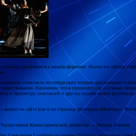
е сезоны» проводится в онлайн-формате. Нынче его афиша собр
ке.
казывает спектакли петербургских театров, рассказывает о режис
о существования. Напомним, что в прошлом году «Сезоны» впер
ечь к просмотру спектаклей и других онлайн-акций фестиваля с
» можно на сайте или и на странице фестиваля ВКонтакте. Все 
» Театра имени Комиссаржевской, режиссёр — Леонид Алимов.
ра Александра Галибина по роману Толстого, идущая на сцене 