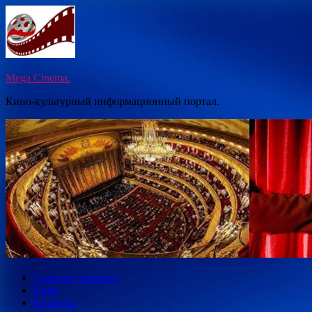
Перейти
к
содержимому
Mega Cinema.
Кино-культурный информационный портал.
Главная страница
Кино
Культура