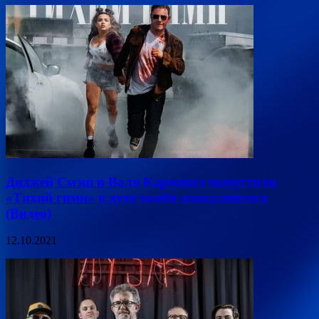
Диджей Смэш и Валя Карнавал выпустили
«Тихий гимн» в духе зомби-апокалипсиса
(Видео)
12.10.2021