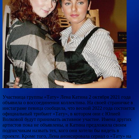
Участница группы «Тату» Лена Катина 2 октября 2021 года
объявила о воссоединении коллектива. На своей страничке в
инстаграме певица сообщила, что весной 2022 года состоится
официальный трибьют «Тату», в котором они с Юлией
Волковой будут принимать активное
участие. Имена других
артистов пока не объявлены, и Катина предложила своим
подписчикам назвать тех, кого они хотели бы видеть в
проекте. Кроме того, Лена анонсировала сериал о «Тату» на