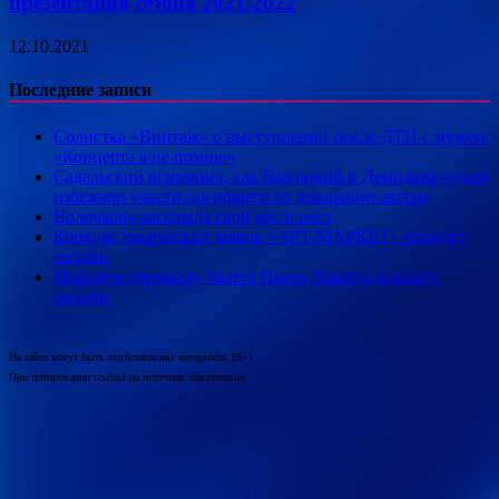
презентация сезона 2021/2022
12.10.2021
Последние записи
Солистка «Винтаж» о выступлении после ДТП с мужем:
«Концерта я не помню»
Садальский вспомнил, как Высоцкий и Демидова чудом
избежали участи погибшего от декорации актера
Волочкова раскрыла свой вес и рост
Конкурс творческих заявок «АРТ-МАРКЕТ» пройдёт
онлайн
Мировую премьеру балета Пьера Лакотта покажут
онлайн
На сайте могут быть опубликованы материалы 18+!
При цитировании ссылка на источник обязательна.