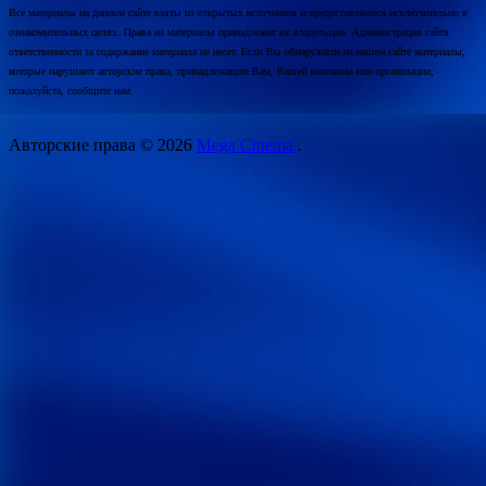
Все материалы на данном сайте взяты из открытых источников и предоставляются исключительно в
ознакомительных целях. Права на материалы принадлежат их владельцам. Администрация сайта
ответственности за содержание материала не несет. Если Вы обнаружили на нашем сайте материалы,
которые нарушают авторские права, принадлежащие Вам, Вашей компании или организации,
пожалуйста, сообщите нам.
Авторские права © 2026
Mega Cinema.
.