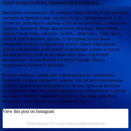
одной из крупнейших стриминговых площадок.
InterMedia напоминает, 20 ноября в Music Media Dome должно
состояться трибьют-шоу группе «Тату», приуроченное к 20-
летию их дебютного альбома «200 по встречной», с участием
Ларисы Долиной, Веры Брежневой, Манижи, Монеточки,
групп Cream Soda, «Нервы», IOWA, «Винтаж», «Обе Две»,
Artik & Asti и многих других. О его проведении было
объявлено в июле, и продюсер «Тату» Иван Шаповалов
остался недоволен этой затеей и пообещал подать в суд на
организаторов, в числе которых еще двое создателей
коллектива – Елена Кипер и Сергей Галоян. Ивана
поддержали Катина и Волкова.
В свою очередь Галоян уже отреагировал на сообщение
Катиной о новом трибьюте, заявив, что не дает участницам
группы разрешения исполнять их песни, права на которые
принадлежат ему. На своей странице во «ВКонтакте» Сергей
выложил соответствующий документ, где свои действия
объясняет описанным выше конфликтом.
View this post on Instagram
Публикация от Lena Katina (@lenakatina)