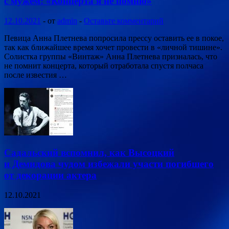
с мужем: «Концерта я не помню»
12.10.2021
-
от
admin
-
Оставьте комментарий
Певица Анна Плетнева попросила прессу оставить ее в покое,
так как ближайшее время хочет провести в «личной тишине».
Солистка группы «Винтаж» Анна Плетнева призналась, что
не помнит концерта, который отработала спустя полчаса
после известия …
Садальский вспомнил, как Высоцкий
и Демидова чудом избежали участи погибшего
от декорации актера
12.10.2021