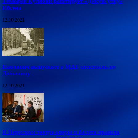
Тимофей Кулябин репетирует «Дикую утку»
Ибсена
12.10.2021
Павлович выпускает в МДТ спектакль по
Добычину
12.10.2021
В Пермском театре оперы и балета прошла