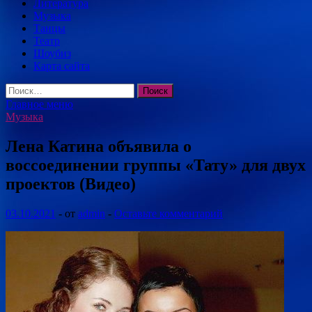
Литература
Музыка
Танцы
Театр
Шоубиз
Карта сайта
Найти:
Главное меню
Музыка
Лена Катина объявила о
воссоединении группы «Тату» для двух
проектов (Видео)
03.10.2021
-
от
admin
-
Оставьте комментарий