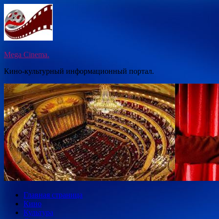
Перейти
к
содержимому
Mega Cinema.
Кино-культурный информационный портал.
Главная страница
Кино
Культура