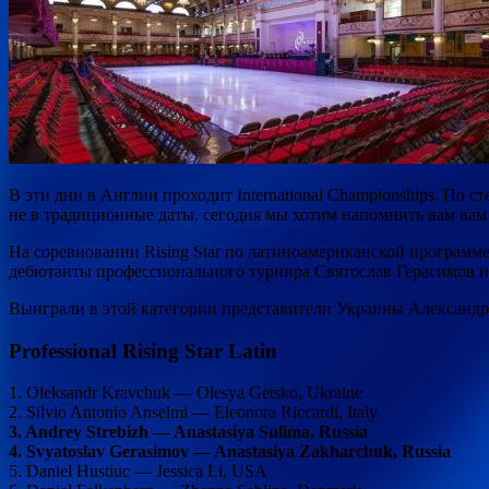
В эти дни в Англии проходит International Championships. По 
не в традиционные даты. сегодня мы хотим напомнить вам вам и
На соревновании Rising Star по латиноамериканской программ
дебютанты профессионального турнира Святослав Герасимов и
Выиграли в этой категории представители Украины Александр
Professional Rising Star Latin
1. Oleksandr Kravchuk — Olesya Getsko, Ukraine
2. Silvio Antonio Anselmi — Eleonora Riccardi, Italy
3. Andrey Strebizh — Anastasiya Sulima, Russia
4. Svyatoslav Gerasimov — Anastasiya Zakharchuk, Russia
5. Daniel Hustiuc — Jessica Li, USA