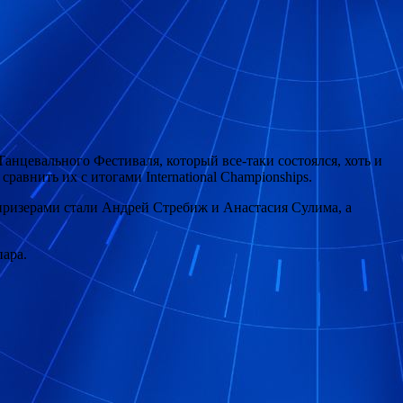
Танцевального Фестиваля, который все-таки состоялся, хоть и
авнить их с итогами International Championships.
 призерами стали Андрей Стребиж и Анастасия Сулима, а
ара.