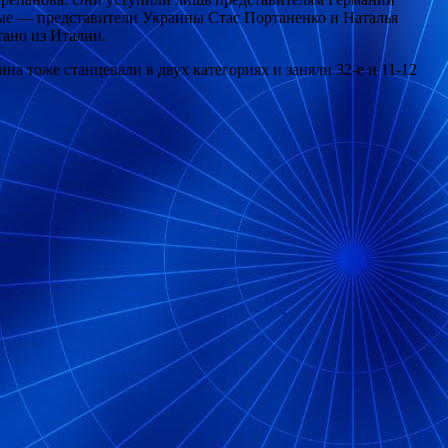
ые — представители Украины Стас Портаненко и Наталья
ано из Италии.
а тоже станцевали в двух категориях и заняли 32-е и 11-12