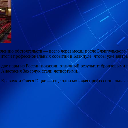
стечению обстоятельств — всего через месяц после Блэкпульского 
тоги профессиональных событий в Блэкпуле, чтобы уже завтра ср
е две пары из России показали отличный результат: бронзовыми
 Анастасия Захарчук стали четвертыми.
 Кравчук и Олеся Гецко — еще одна молодая профессиональная п