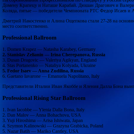
Домену Крапецу и Наташе Карабай. Дюшан Драгович и Валерия
Коляда, пятые — победители Чемпионата РТС Федор Исаев и А
Дмитрий Накостенко и Алина Ощепкова стали 27-28 на основном 
место соответственно.
Professional Ballroom
1. Domen Krapez — Natasha Karabey, Germany
2. Stanislav Zelianin — Irina Cherepanova, Russia
3. Dusan Dragovic — Valeriya Agikyan, England
4. Stas Portanenko — Nataliya Kolyada, Ukraine
5. Fedor Isaev — Anna Zudilina, Russia
6. Gaetano Iavarone — Emanuela Napolitano, Italy
Представители Италии Иван Якоббе и Яления Далла Бона выигр
Professional Rising Star Ballroom
1. Ivan Iacobbe — Ylenia Dalla Bona, Italy
2. Dan Malov — Anna Bohachova, USA
3. Yuji Hiroshima — Arisa Ishiwata, Japan
4. Szymon Kalinowski — Grazyna Grabicka, Poland
5. Nazar Batih — Mariko Cantley, USA