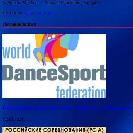
6. Marcus Mitchell — Tetyana Panchenko, England
Источник:
dancesport.ru
Похожие записи
Под нейтральным флагом: теперь и в танцевальн
12.10.2021