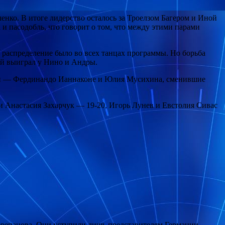
нко. В итоге лидерство осталось за Троелзом Багером и Иной
 пасодобль, что говорит о том, что между этими парами
 распределение было во всех танцах программы. Но борьба
ой выиграл у Нино и Андры.
ыми — Фердинандо Ианнаконе и Юлия Мусихина, сменившие
и Анастасия Захарчук — 19-20, Игорь Лунев и Евстолия Сивас
ерепанова. Они уступили лишь представителям Германии