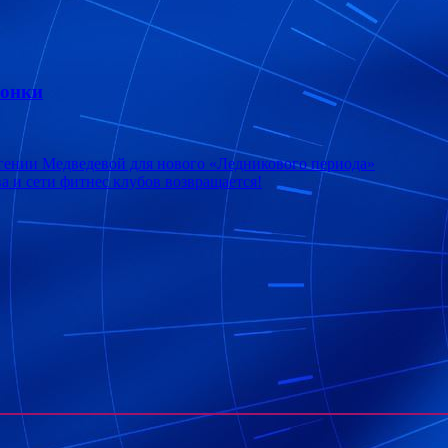
ронки
гении Медведевой для нового «Ледникового периода»
 и сети фитнес клубов возвращается!