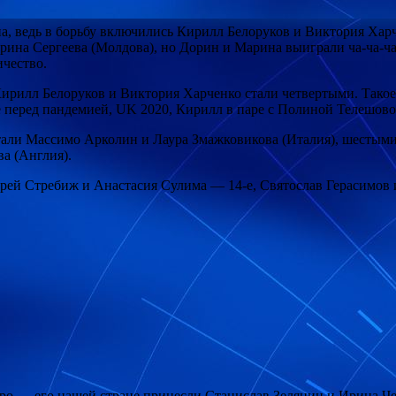
 ведь в борьбу включились Кирилл Белоруков и Виктория Харче
на Сергеева (Молдова), но Дорин и Марина выиграли ча-ча-ча и
ичество.
Кирилл Белоруков и Виктория Харченко стали четвертыми. Такое
ре перед пандемией, UK 2020, Кирилл в паре с Полиной Телешов
 стали Массимо Арколин и Лаура Змажковикова (Италия), шест
а (Англия).
рей Стребиж и Анастасия Сулима — 14-е, Святослав Герасимов 
бро — его нашей стране принесли Станислав Зелянин и Ирина Ч