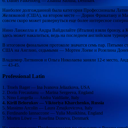
6. Daniel Falkenberg — Zhanna Sablina, Denmark
Наиболее долгожданной была категория Профессионалы Латина,
Желязковой (США), на втором месте — Дорин Фрикатану и Мари
совсем скоро может развернуться еще более интересное соперн
Нино Ланжелла и Андра Вайдилайте (Италия) взяли бронзу, а 
здесь может накалиться, ведь на последнем английском турни
В итоговом финальном протоколе значатся семь пар. Пятыми
США на Англию, седьмыми — Мортен Лоеве и Розелина Донев
Владимир Литвинов и Ольга Николаева заняли 12-е место, Анд
— 43-45.
Professional Latin
1. Troels Bager — Ina Ivanova Jeliazkova, USA
2. Dorin Frecautanu — Marina Sergeeva, England
3. Nino Langella — Andra Vaidilaite, Italy
4. Kirill Belorukov — Viktoriya Kharchenko, Russia
5. Massimo Arcolin — Laura Zmajkovicova, Italy
6. Ferdinando Iannaccone — Yulia Musikhina, England
7. Morten Löwe — Roselina Doneva, Denmark
На соревновании Профессионалов по стандарту у России сере