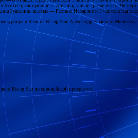
 Агикьян, танцующие за Англию, заняли третье место. Четверт
нна Зудилина, шестые — Гаетано Иавароне и Эмануэла Наполет
турнире и 9-ми на Rising Star. Александр Храпов и Мария Кузин
али Rising Star по европейской программе.