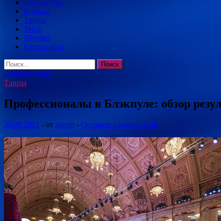
Литература
Музыка
Танцы
Театр
Шоубиз
Карта сайта
Найти:
Главное меню
Танцы
Профессионалы в Блэкпуле: обзор резу
30.09.2021
-
от
admin
-
Оставьте комментарий