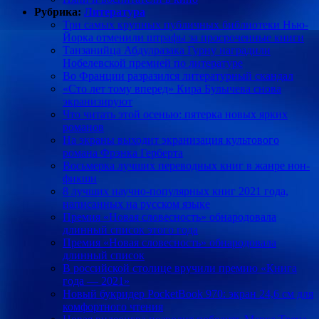
Рубрика:
Литература
Три самых крупных публичных библиотеки Нью-
Йорка отменили штрафы за просроченные книги
Танзанийца Абдулразака Гурну наградили
Нобелевской премией по литературе
Во Франции разразился литературный скандал
«Сто лет тому вперед» Кира Булычева снова
экранизируют
Что читать этой осенью: пятерка новых ярких
романов
На экраны выходит экранизация культового
романа Фрэнка Герберта
Восьмерка лучших переводных книг в жанре нон-
фикшн
8 лучших научно-популярных книг 2021 года,
написанных на русском языке
Премия «Новая словесность» обнародовала
длинный список этого года
Премия «Новая словесность» обнародовала
длинный список
В российской столице вручили премию «Книга
года — 2021»
Новый букридер PocketBook 970: экран 24,6 см для
комфортного чтения