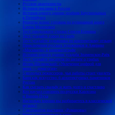
Русские авантюристы
История рекламы в России
История одного здания: особняк Брусницыных
в Петербурге
Рецепты осени: готовим по кулинарной книге
Елены Молоховец
Тест: продолжите строки Сергея Есенина
Тест: угадайте город по гербу
Тест: угадайте художника по критическому отзыву
Приключения русских художников в Америке
«Москвичи» в кинематографе
История одного здания: усадьба Знаменское-Раёк
Тест: угадайте писателя по цитате о грибах
Игорь Шелковский: «Увлечение цифрой для
меня — демагогия»
5 молодых режиссеров, чьи работы стоит увидеть
Баня как искусство: 6 архитектурных памятников
России
Как сыграть свадьбу и жить долго и счастливо
Кто научил говорить по-русски Карлсона
и Винни-Пуха
Насколько хорошо вы разбираетесь в классической
музыке?
7 экспонатов выставки «Романовы»
Няни и воспитатели в кино