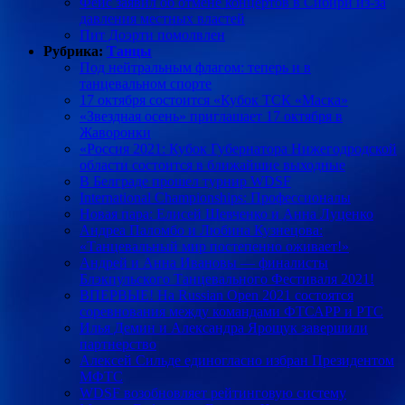
Фейс заявил об отмене концертов в Сибири из-за
давления местных властей
Пит Доэрти помолвлен
Рубрика:
Танцы
Под нейтральным флагом: теперь и в
танцевальном спорте
17 октября состоится «Кубок ТСК «Маска»
«Звездная осень» приглашает 17 октября в
Жаворонки
«Россия 2021: Кубок Губернатора Нижегодродской
области состоится в ближайшие выходные
В Белграде прошел турнир WDSF
International Championships: Профессионалы
Новая пара: Елисей Шевченко и Анна Луценко
Андреа Паломбо и Любина Кузнецова:
«Танцевальный мир постепенно оживает!»
Андрей и Анна Ивановы — финалисты
Блэкпульского Танцевального Фестиваля 2021!
ВПЕРВЫЕ! На Russian Open 2021 состоятся
соревнования между командами ФТСАРР и РТС
Илья Демин и Александра Ярощук завершили
партнерство
Алексей Сильде единогласно избран Президентом
МФТС
WDSF возобновляет рейтинговую систему