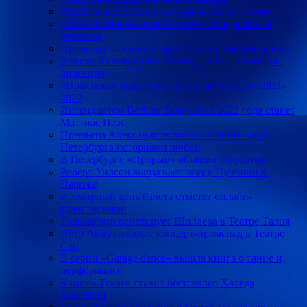
Пересильд и Шипенко отправились в космос
«Золотая Маска» возобновляет программу за
рубежом
Премьера Чащина откроет сезон в Омской драме
Вместо Липовецкого «Ремарку» возглавит арт-
дирекция
«Практика» поделилась планами на сезон 2021-
2022
Интендантом Berliner Festspiele с 2022 года станет
Маттиас Пеэс
Премьера Александровского заполнит карту
Петербурга историями любви
В Петербурге «Прорыв» объявил лауреатов
Роберт Уилсон выпускает оперу Пуччини в
Париже
Всемирный день балета отметят онлайн-
трансляциями
Тальхаймер репетирует Шиллера в Театре Талия
Пётр Айду покажет концерт-променад в Театре
Сац
В серии «Garage dance» вышла книга о танце и
перформансе
Камиль Тукаев ставит бестселлер Халеда
Хоссейни