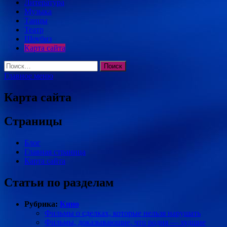
Литература
Музыка
Танцы
Театр
Шоубиз
Карта сайта
Найти:
Главное меню
Карта сайта
Страницы
Блог
Главная страница
Карта сайта
Статьи по разделам
Рубрика:
Кино
Фильмы о сделках, которые нельзя нарушать
Фильмы, доказывающие, что родня — худшие