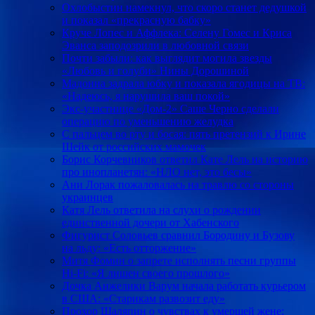
Охлобыстин намекнул, что скоро станет дедушкой
и показал «прекрасную бабку»
Круче Лопес и Аффлека: Селену Гомес и Криса
Эванса заподозрили в любовной связи
Почти забыли: как выглядит могила звезды
«Любовь и голуби» Нины Дорошиной
Мадонна задрала юбку и показала ягодицы на ТВ:
«Надеюсь, я нарушила ваш покой»
Экс-участнице «Дом-2» Саше Черно сделали
операцию по уменьшению желудка
С пальцем во рту и босая: пять претензий к Ирине
Шейк от российских мамочек
Борис Корчевников ответил Кате Лель на историю
про инопланетян: «НЛО нет, это бесы»
Ани Лорак пожаловалась на травлю со стороны
украинцев
Катя Лель ответила на слухи о рождении
единственной дочери от Хабенского
Фигурист Соловьев сравнил Бородину и Бузову
на льду: «Есть отторжение»
Митя Фомин о запрете исполнять песни группы
Hi-Fi: «Я лишен своего прошлого»
Дочка Анжелики Варум начала работать курьером
в США: «Старикам развозит еду»
Прохор Шаляпин о чувствах к умершей жене: