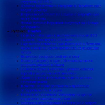
студентов ГИТИСа
Хроника карантина: в Удмуртии и Пермском крае
вводят QR-коды
Шерешевский ставит на Сахалине запрещённую
пьесу Замятина
Фильм Натальи Ворожбит выдвинут на «Оскар»
от Украины
Рубрика:
Шоубиз
Солистка «Винтаж» о выступлении после ДТП
с мужем: «Концерта я не помню»
Садальский вспомнил, как Высоцкий и Демидова
чудом избежали участи погибшего от декорации
актера
Волочкова раскрыла свой вес и рост
Полину Гагарину в суде с Исхаковым взялся
защищать адвокат Пелагеи
Солистка группы «Винтаж» решила остаться
верной имиджу «плохой девочки»
Лариса Гузеева из больницы вышла на связь
с поклонниками
Невестка Валерии рассказала о проблемах
со здоровьем после родов
Косметолог подловила Волочкову на вранье
о чудесном омоложении в бане
Успенская отреагировала на петицию о запрете