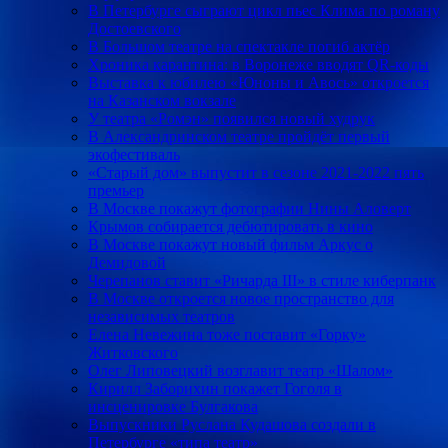
В Петербурге сыграют цикл пьес Клима по роману
Достоевского
В Большом театре на спектакле погиб актёр
Хроника карантина: в Воронеже вводят QR-коды
Выставка к юбилею «Юноны и Авось» откроется
на Казанском вокзале
У театра «Ромэн» появился новый худрук
В Александринском театре пройдёт первый
экофестиваль
«Старый дом» выпустит в сезоне 2021-2022 пять
премьер
В Москве покажут фотографии Нины Аловерт
Крымов собирается дебютировать в кино
В Москве покажут новый фильм Аркус о
Демидовой
Черепанов ставит «Ричарда III» в стиле киберпанк
В Москве откроется новое пространство для
независимых театров
Елена Невежина тоже поставит «Горку»
Житковского
Олег Липовецкий возглавит театр «Шалом»
Кирилл Заборихин покажет Гоголя в
инсценировке Булгакова
Выпускники Руслана Кудашова создали в
Петербурге «типа театр»