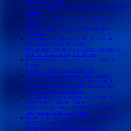
объявил программу
Мировую премьеру балета Пьера Лакотта покажут
онлайн
Тимофей Кулябин репетирует «Дикую утку»
Ибсена
Павлович выпускает в МДТ спектакль по
Добычину
В Пермском театре оперы и балета прошла
презентация сезона 2021/2022
Историческая сцена БДТ откроется спектаклем
«Три толстяка. Эпизод 7. Учитель»
В РАМТ вернётся спектакль по пьесе Виктора
Розова
Умерла актриса Светлана Мизери
«Петербургские сезоны» покажут онлайн
спектакли Могучего, Козлова, Викторовой
Олег Христолюбский создаёт спектакль для
родителей и детей в Telegram
Александр Баргман выпускает в Петербурге
«Трепет моего сердца» Левина
Глушков и «фоменки» выпускают «утопию /
антиутопию» о Ноевом ковчеге
Панков и Богомолов поставят оперу и балет в
МАМТе в сезоне 2021-2022
Питерский «ЛЕС» начинает разрастаться