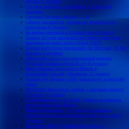
дружбе (Слушать)
Сегодня: родились Анастейша и Александр
Овечкин
Сегодня: Евгению Кисину — 50
«Дюна» расширила границы во второй части
саундтрека (Слушать)
Во время спектакля в Большом погиб артист
Леонид Агутин расскажет про Международную
академию музыки своего отца в ТАСС
Trivium выпустили эпический «In The Court Of The
Dragon» (Слушать)
«Мелодия» выпустила неизданный концерт
Рудольфа Баршая спустя 55 лет (Слушать)
Марк Тишман пригласил в Париж в
экспериментальной «Дримтим» (Слушать)
Альбом Joy Division «Still» переиздадут в честь 40-
летия
Oh Wonder выпустили альбом, с которым приедут
в Россию (Слушать)
Юлия Ковальчук и Алексей Чумаков вспомнили
свою киносвадьбу (Видео)
Максим Линников: «Случается, услышишь
хорошую песню и сожалеешь о том, что не ты её
сочинил»
Рецензия: «Поэт Дельфинов и друзья» —