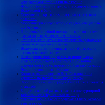
концертов артистов из РФ на Украине
Ягудин с веником и в трусах спародировал шпагат
Волочковой в бане
Естественная красота vs пластика: кто из звезд
делал это?
Моргенштерн сыграл вторую свадьбу специально
для бабушки
Прилучный в губной помаде и с яркими тенями
рассказал, что делает его счастливым
Стало известно, кто из российских звезд получает
самые «солидные» алименты
Волочкова устроила «шпагатную» фотосессию
с новым возлюбленным
Покинувшие монаршую семью принц Гарри
и Маркл собираются вернуться в Британию
С арматурой в руке: памятник писателю Эдуарду
Лимонову появился в Москве
Копия мамы: подросшая Лиза Галкина стала
удивительно похожа на Аллу Пугачеву
Экс-солистка «Ленинграда» Алиса Вокс готовится
к свадьбе
Бородина второй раз оказалась на дне турнирной
таблицы шоу «Ледниковый период»
Участник шоу X Factor предложил Ольге Бузовой
выйти замуж