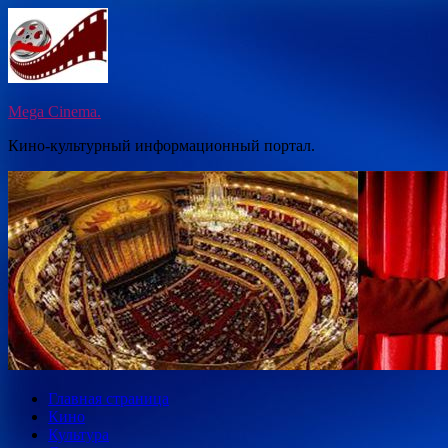
Перейти
к
содержимому
Mega Cinema.
Кино-культурный информационный портал.
Главная страница
Кино
Культура