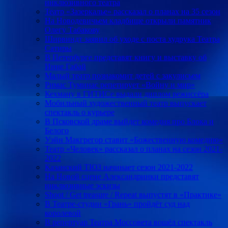
инклюзивного театра
Театр «Зазеркалье» рассказал о планах на 35 сезон
На Новодевичьем кладбище открыли памятник
Олегу Табакову
Ширвиндт заявил об уходе с поста худрука Театра
Сатиры
В Петербурге представят книгу и выставку об
Инне Габай
Малый театр познакомит детей с закулисьем
Римас Туминас репетирует «Войну и мир»
Кехману в ГИТИСе выдали диплом режиссёра
Мобильный художественный театр выпускает
спектакль о курьере
В Псковской драме выйдет комедия про Блока и
Белого
Уэйн Макгрегор ставит «Божественную комедию»
Театр «Человек» рассказал о планах на сезон 2021-
2022
Казанский ТЮЗ начинает сезон 2021-2022
На Новой сцене Александринки представят
инклюзивные эскизы
Shoot / Get treasure / Repeat выпустят в «Практике»
В Театре-студии «Грань» пройдёт суд над
королевой
В репертуар Театра Моссовета вошёл спектакль