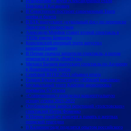
Резидентами 7 яруса Александринки стали
Павлова и Каганович
В Севастополе построят современный Театр
оперы и балета
В БТК выпускают «кукольный doc» по переписке
Линдгрен с подростком
Александр Морфов ставит второй спектакль в
ТЮЗе имени Брянцева
Королевский оперный театр запустил
кинопрограмму
В Перми сначала запретили спектакль, а потом
отменили и весь «РемПуть»
Михаил Бычков выпускает спектакль по Андрееву
в Никитинском театре
Сербский BITEF-2021 объявил итоги
Радион Букаев репетирует «Юбилей ювелира»
Музыкальный театр Карелии анонсировал
премьеры 67 сезона
«Современник» определил концептуальную
основу сезона 2021-2022
Опубликованы записи репетиций «толстовских»
спектаклей Петра Фоменко
В Перми пройдёт концерт в память о жертвах
пермской трагедии
В Калининграде поделятся опытом российского