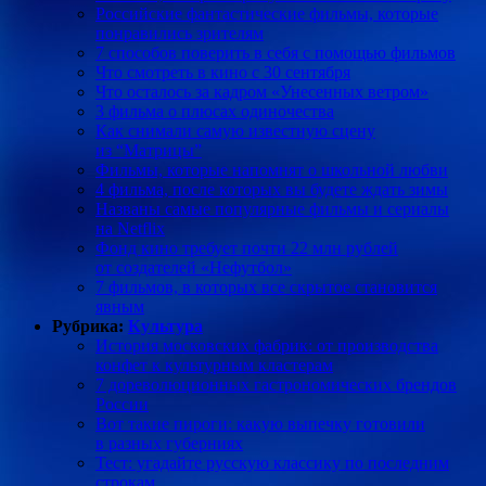
Российские фантастические фильмы, которые
понравились зрителям
7 способов поверить в себя с помощью фильмов
Что смотреть в кино с 30 сентября
Что осталось за кадром «Унесенных ветром»
3 фильма о плюсах одиночества
Как снимали самую известную сцену
из “Матрицы”
Фильмы, которые напомнят о школьной любви
4 фильма, после которых вы будете ждать зимы
Названы самые популярные фильмы и сериалы
на Netflix
Фонд кино требует почти 22 млн рублей
от создателей «Нефутбол»
7 фильмов, в которых все скрытое становится
явным
Рубрика:
Культура
История московских фабрик: от производства
конфет к культурным кластерам
7 дореволюционных гастрономических брендов
России
Вот такие пироги: какую выпечку готовили
в разных губерниях
Тест: угадайте русскую классику по последним
строкам