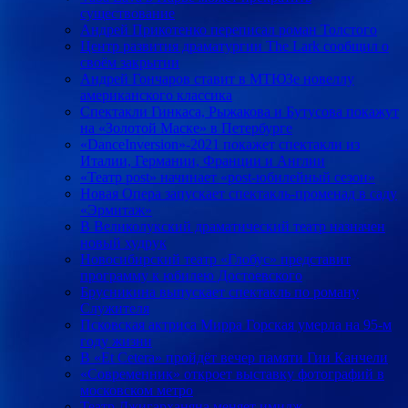
существование
Андрей Прикотенко переписал роман Толстого
Центр развития драматургии The Lark сообщил о
своём закрытии
Андрей Гончаров ставит в МТЮЗе новеллу
американского классика
Спектакли Гинкаса, Рыжакова и Бутусова покажут
на «Золотой Маске» в Петербурге
«DanceInversion»-2021 покажет спектакли из
Италии, Германии, Франции и Англии
«Театр post» начинает «post-юбилейный сезон»
Новая Опера запускает спектакль-променад в саду
«Эрмитаж»
В Великолукский драматический театр назначен
новый худрук
Новосибирский театр «Глобус» представит
программу к юбилею Достоевского
Брусникина выпускает спектакль по роману
Служителя
Псковская актриса Мирра Горская умерла на 95-м
году жизни
В «Et Cetera» пройдёт вечер памяти Гии Канчели
«Современник» откроет выставку фотографий в
московском метро
Театр Джигарханяна меняет имидж