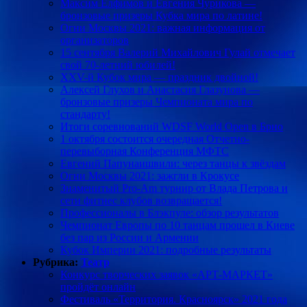
Максим Елфимов и Евгения Чурикова —
бронзовые призеры Кубка мира по латине!
Огни Москвы 2021: важная информация от
организаторов
15 сентября Валерий Михайлович Гулай отмечает
свой 70-летний юбилей!
XXV-й Кубок мира — праздник двойной!
Алексей Глухов и Анастасия Глазунова —
бронзовые призеры Чемпионата мира по
стандарту!
Итоги соревнований WDSF World Open в Брно
1 октября состоится очередная Отчетно-
перевыборная Конференция МФТС
Евгений Папунаишвили: через танцы к звёздам
Огни Москвы 2021: зажгли в Крокусе
Знаменитый Pro-Am турнир от Влада Петрова и
сети фитнес клубов возвращается!
Профессионалы в Блэкпуле: обзор результатов
Чемпионат Европы по 10 танцам прошел в Киеве
без пар из России и Армении
Кубок Империи 2021: подробные результаты
Рубрика:
Театр
Конкурс творческих заявок «АРТ-МАРКЕТ»
пройдёт онлайн
Фестиваль «Территория. Красноярск» 2021 года