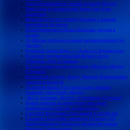
Адель возвращается с новой музыкой (Видео)
Умер один из основателей Status Quo Алан
Ланкастер
Вячеслав Бутусов готовит большие и важные
концерты к 60-летию
Юлия Пересильд и Клим Шипенко улетели в
космос
Эд Ширан собрался в новый математический тур
(Видео)
Рецензия: Алиса Вокс — «Алиса из Ленинграда»
Рецензия: документальный фильм Сергея
Дебижева «Рок за гранью»
St.Vincent выпустила саундтрек «Мотеля «Нигде»
(Слушать)
Основатель группы «Круг» Михаил Файнзильберг
скончался монахом
25-летний Канье Уэст читает рэп в первом
трейлере «Jeen-Yuhs» (Видео)
«Би-2» приняли «Почту» от Земфиры (Слушать)
Новые запреты на проведение массовых
мероприятий в России не вводились
Светлана Феодулова стала мамой в третий раз
Елизавета Бородаева завоевала 10 наград XII
Международного конкурса органистов имени
Микаэла Таривердиева