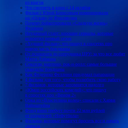
из врагов
Что смотреть в кино с 14 октября
Фильм с Юрой Борисовым номинировали
на «Оскар» от Финляндии
Почему бойкотировали «Сладкую жизнь»
Феллини
Неудачный старт: хорошие сериалы, которые
испортил первый сезон
«Худший фильм»: что пишут в соцсетях про
новую часть бондианы
От психопата до сотрудника ЦРУ: за что все любят
Мэтта Дэймона
Сексизм, мартини, рок-н-ролл: самые большие
скандалы бондианы
Как Федерико Феллини придумал папарацци
4 фильма для того, чтобы полюбить свою работу
7 фильмов, которые запомнятся надолго
«Юмор российских комедий»: что пишут
в соцсетях про «Веном 2»
Орка из «Властелина колец» списали с Харви
Вайнштейна
Фонд кино требует почти 22 млн рублей
от создателей «Нефутбола»
Фильмы, которые помогут бросить все и начать
сначала