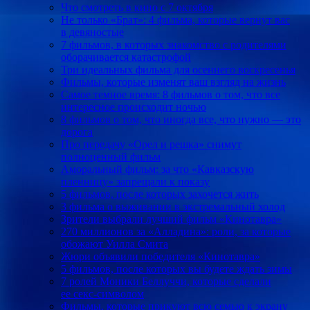
Что смотреть в кино с 7 октября
Не только «Брат»: 4 фильма, которые вернут вас
в девяностые
7 фильмов, в которых знакомство с родителями
оборачивается катастрофой
Три идеальных фильма для осеннего воскресенья
Фильмы, которые изменят ваш взгляд на жизнь
Самое темное время: 8 фильмов о том, что все
интересное происходит ночью
8 фильмов о том, что иногда все, что нужно — это
дорога
Про передачу «Орел и решка» снимут
полноценный фильм
Аморальный фильм: за что «Кавказскую
пленницу» запрещали к показу
5 фильмов, после которых захочется жить
3 фильма о выживании в экстремальный холод
Зрители выбрали лучший фильм «Кинотавра»
270 миллионов за «Алладина»: роли, за которые
обожают Уилла Смита
Жюри объявили победителя «Кинотавра»
5 фильмов, после которых вы будете ждать зимы
7 ролей Моники Беллуччи, которые сделали
ее секс-символом
Фильмы, которые прикуют всю семью к экрану