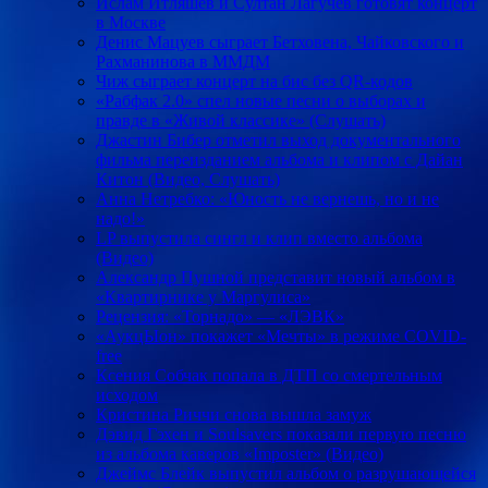
Ислам Итляшев и Султан Лагучев готовят концерт
в Москве
Денис Мацуев сыграет Бетховена, Чайковского и
Рахманинова в ММДМ
Чиж сыграет концерт на бис без QR-кодов
«Рабфак 2.0» спел новые песни о выборах и
правде в «Живой классике» (Слушать)
Джастин Бибер отметил выход документального
фильма переизданием альбома и клипом с Дайан
Китон (Видео, Слушать)
Анна Нетребко: «Юность не вернешь, но и не
надо!»
LP выпустила сингл и клип вместо альбома
(Видео)
Александр Пушной представит новый альбом в
«Квартирнике у Маргулиса»
Рецензия: «Торнадо» — «ЛЭВК»
«АукцЫон» покажет «Мечты» в режиме COVID-
free
Ксения Собчак попала в ДТП со смертельным
исходом
Кристина Риччи снова вышла замуж
Дэвид Гэхен и Soulsavers показали первую песню
из альбома каверов «Imposter» (Видео)
Джеймс Блейк выпустил альбом о разрушающейся