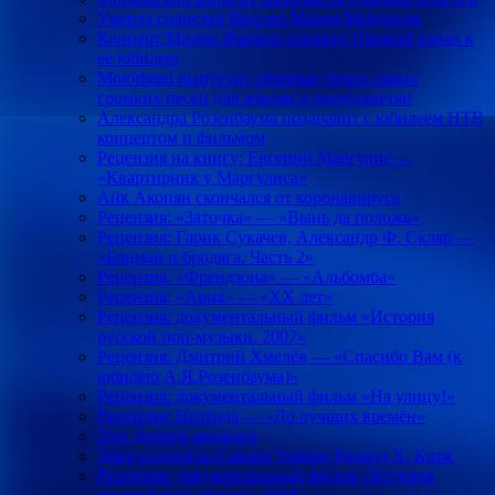
Умерла солистка Baccara Мария Мендиола
Концерт Милен Фармер покажет Первый канал к
ее юбилею
Motörhead выпустит сборник своих самых
громких песен для землян и инопланетян
Александра Розенбаума поздравит с юбилеем НТВ
концертом и фильмом
Рецензия на книгу: Евгений Маргулис —
«Квартирник у Маргулиса»
Айк Акопян скончался от коронавируса
Рецензия: «Заточка» — «Вынь да положь»
Рецензия: Гарик Сукачев, Александр Ф. Скляр —
«Боцман и бродяга. Часть 2»
Рецензия: «Френдзона» — «Альбомба»
Рецензия: «Ария» — «ХХ лет»
Рецензия: документальный фильм «История
русской поп-музыки. 2007»
Рецензия: Дмитрий Хмелёв — «Спасибо Вам (к
юбилею А.Я.Розенбаума)»
Рецензия: документальный фильм «На улицу!»
Рецензия: Неатида — «До лучших времён»
Пит Доэрти женился
Умер создатель Cabaret Voltaire Ричард Х. Кирк
Рецензия: документальный фильм «История