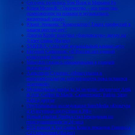
Сегодня: родились Том Йорк и Марьяна Ро
Юлия МеланЖ: «Творчество – это таинство,
помноженное на навыки и музыкально-
жизненный опыт»
Юрий Эрикона: “Композитор? Таких профессий в
нашем реестре нет”
Дэниэл Крэйг получил «бондовскую» звезду на
Аллее славы (Видео)
SAKERA: «Это мой музыкальный каминг-аут»
Евгений Сафронов: «В России нет единой
культурной политики»
Måneskin снялись обнаженными в горячей
фотосессии
Александр Сухотин: «Инвестиции в
интеллектуальную собственность пока остаются
экзотикой»
Музыкальные чарты за 34 неделю: лидируют Artik
& Asti, Galibri & Mavik, Скриптонит, Райда, Stray
Kids и другие
Опубликовано исследование InterMedia «Культура
и культурные индустрии в РФ»
Новый альбом Дрейка стал рекордным по
прослушиваниям за 24 часа
BTS вошли в Зал славы Книги рекордов Гиннесса
с 23 рекордами (Видео)