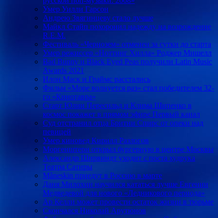
русской поп-музыки. 2008»
Умер Уилли Гарсон
Андрею Звягинцеву стало лучше
Майкл Стайп похоронил надежду на возрождение
R.E.M.
Фестиваль «Чернозем» отменен за сутки до старта
Умер режиссер «Ноттинг Хилла» Роджер Мишелл
Bad Bunny и Black Eyed Peas получили Latin Music
Awards 2021
Илон Маск и Граймс расстались
Фильм «Море волнуется раз» стал победителем 32-
го «Кинотавра»
Старт Юлии Пересильд и Клима Шипенко в
космос покажет в прямом эфире Первый канал
Суд отстранил отца Бритни Спирс от опеки над
певицей
Умер киновед Кирилл Разлогов
Моргенштерн открыл бургерную в центре Москвы
Александр Ширвиндт уходит с поста худрука
Театра Сатиры
Måneskin приедут в Россию в марте
Даня Милохин научился кататься лучше Евгении
Медведевой для нового «Ледникового периода»
Ар Келли может провести остаток жизни в тюрьме
Скончался Николай Арутюнов