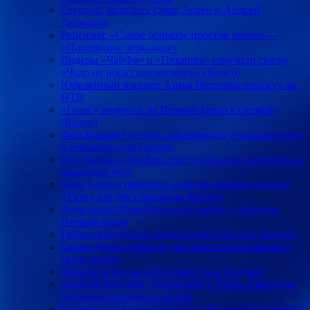
Сегодня: родились Софи Лорен и Андрей
Державин
Рецензия: «Самое большое простое число» —
«Потерянное зеркальце»
Лидеры «ЧайФа» и «Пикника» озвучили сказку
«Чудо не носит колокольчик» (Видео)
Юбилейный концерт Анны Нетребко покажут на
НТВ
«Голос» вернется на Первый канал в октябре
(Видео)
Фил Коллинз уступит барабанную установку сыну
в реюнион-туре Genesis
Рэп Дрейка и Weeknd стал отдельным предметом в
канадском вузе
Лена Катина объявила о воссоединении группы
«Тату» для двух проектов (Видео)
Александра Розенбаума поздравит с юбилеем
Первый канал
Граймс выпустила песню в ответ на хейт (Видео)
Селин Дион одобрила документальный фильм о
своей жизни
Умерла солистка Girls Aloud Сара Хардинг
Алексей Бородин, Анита Цой и Никас Сафронов
получили награды и звания
Московский концерт Натальи Ветлицкой отменен