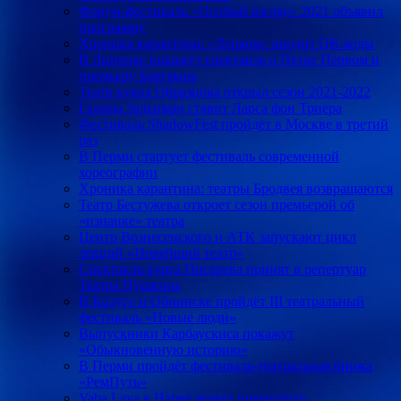
Форум-фестиваль «Особый взгляд» 2021 объявил
программу
Хроника карантина: «Ленком» вводит QR-коды
В Липецке покажут спектакль о Петре Первом и
премьеру Баргмана
Театр кукол Образцова открыл сезон 2021-2022
Галина Зальцман ставит Ларса фон Триера
Фестиваль ShadowFest пройдёт в Москве в третий
раз
В Перми стартует фестиваль современной
хореографии
Хроника карантина: театры Бродвея возвращаются
Театр Бестужева откроет сезон премьерой об
«изнанке» театра
Центр Вознесенского и АТК запускают цикл
лекций «Новейший театр»
Спектакль курса Писарева принят в репертуар
Театра Пушкина
В Калуге и Обнинске пройдёт III театральный
фестиваль «Новые люди»
Выпускники Карбаускиса покажут
«Обыкновенную историю»
В Перми пройдёт фестиваль-театральная биржа
«РемПуть»
Vaba Lava в Нарве может прекратить