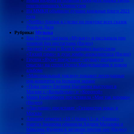
Новая видеоигра позволит победить Марка Твена,
притворившись Хемингуэем
На ММКЯ объявили лучшие книжные блоги 2021
года
«Netflix» близок к сделке по покупке всех сказок
Роальда Даля
Рубрика:
Музыка
Ева Польна сыграла «Музыку» и рассказала про
теневой бан инстаграма (Видео)
Диджей Смэш и Валя Карнавал выпустили
«Тихий гимн» в духе зомби-апокалипсиса (Видео)
Группа «Яуза» представит «музыку нездравого
смысла» на стихи Осипа Мандельштама в новом
альбоме
«Максимальный уикэнд» покажет легендарные
рок-концерты на большом экране
«Пока прет» Евгения Цыганова выступит в
Москве с «Колыбелью» и «Короной»
Мари Краймбрери представила «Мне так хорошо»
(Видео)
«Ландыши» представят «Гитаристов рока» в
Москве
Artemiev отметит «10 + (плюс) 1» в «Тоннах»
Наргиз Закирова обвинила Андрея Малахова и
Максима Фадеева в заговоре против нее (Видео)