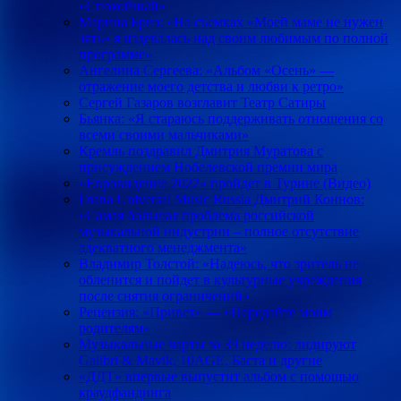
«Спокойный»
Марина Бриз: «На съемках «Моей маме не нужен
зять» я издевалась над своим любимым по полной
программе»
Ангелина Сергеева: «Альбом «Осень» —
отражение моего детства и любви к ретро»
Сергей Газаров возглавит Театр Cатиры
Бьянка: «Я стараюсь поддерживать отношения со
всеми своими мальчиками»
Кремль поздравил Дмитрия Муратова с
присуждением Нобелевской премии мира
«Евровидение 2022» пройдет в Турине (Видео)
Глава Universal Music Russia Дмитрий Коннов:
«Самая большая проблема российской
музыкальной индустрии – полное отсутствие
адекватного менеджмента»
Владимир Толстой: «Надеюсь, что зритель не
обленится и пойдет в культурные учреждения
после снятия ограничений»
Рецензия: «Привет» — «Передайте моим
родителям»
Музыкальные чарты за 39 неделю: лидируют
Galibri & Mavik, 10AGE, Баста и другие
«ДДТ» впервые выпустит альбом с помощью
краудфандинга