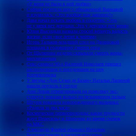
«У меня не было к ней любви»
Собчак посетила шоу с обнаженной Варнавой
и изумилась: «Это вообще еще законно?»
Дава начал искать любовь в соцсетях: «Это
не у меня нет девушки. Это у девушки нет меня»
Юлия Высоцкая назвала способ вернуть радость
жизни, если «все летит к чертям»
Игорь Тальков-младший спел на Дворцовой
площади в годовщину смерти отца
От Шаляпина неделю скрывали смерть жены-
миллионерши
Секс-символ 90-х Валерий Николаев пришел
располневшим и поседевшим на шоу
Корчевникова
У звезды «Дон Сезар де Базан» Натальи Лапиной
нашли опухоль в сердце
Ани Лорак отреагировала на помолвку экс-
супруга, показав кольцо на безымянном пальце
Штурм показала новорожденного мальчика:
«Родила за два часа»
Космические первопроходцы: какие трудности
ждут Пересильд и Шипенко во время съемок
на МКС
Александр Фарбер обвинил Наталию
Белохвостикову в распаде его семьи