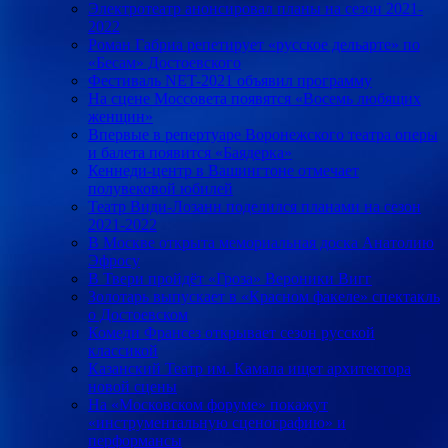
Электротеатр анонсировал планы на сезон 2021-
2022
Роман Габриа репетирует «русское дельарте» по
«Бесам» Достоевского
Фестиваль NET-2021 объявил программу
На сцене Моссовета появятся «Восемь любящих
женщин»
Впервые в репертуаре Воронежского театра оперы
и балета появится «Баядерка»
Кеннеди-центр в Вашингтоне отмечает
полувековой юбилей
Театр Види-Лозанн поделился планами на сезон
2021-2022
В Москве открыта мемориальная доска Анатолию
Эфросу
В Твери пройдёт «Гроза» Вероники Вигг
Золотарь выпускает в «Красном факеле» спектакль
о Достоевском
Комеди Франсез открывает сезон русской
классикой
Казанский Театр им. Камала ищет архитектора
новой сцены
На «Московском форуме» покажут
«инструментальную сценографию» и
перформансы