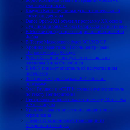
Борис Юхананов ставит в Германии «Бесов» с
участием нейросети
Клаудиа Кастеллуччи выпускает танцевальный
спектакль для хора
Dance Open-2021 объявил программу ХХ сезона
Суд ликвидировал «Союз белорусских писателей»
В Москве пройдёт презентация новой книги Яна
Фабра
В Театре Маяковского будет SOUND UP
Хроника карантина: «Гоголь-центр» ради
«Барокко» ввёл QR-коды
Роман Каганович выпускает спектакль по
рассказам Анны Старобинец
В MOÑ покажут спектакль об искусственном
интеллекте
Фестиваль «Царь-Сказка»-2021 объявил
программу
Олег Глушков и «СБПЧ» создали аудиоспектакль
по тексту Пепперштейна
Центр Барышникова покажет премьеру Матса Эка
и Аны Лагуны
Хроника карантина: регионы вводят новые
ограничения
TheatreHD возобновляет трансляции из
Метрополитен-оперы