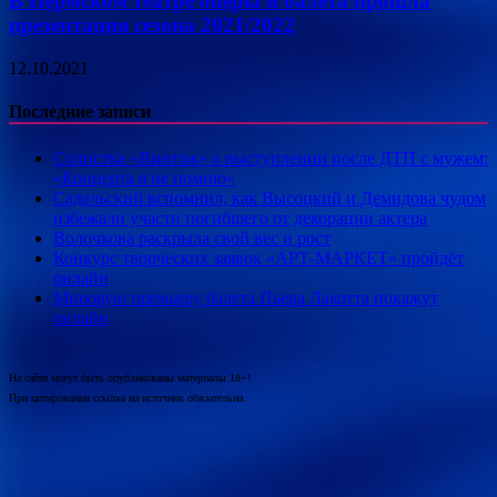
В Пермском театре оперы и балета прошла
презентация сезона 2021/2022
12.10.2021
Последние записи
Солистка «Винтаж» о выступлении после ДТП с мужем:
«Концерта я не помню»
Садальский вспомнил, как Высоцкий и Демидова чудом
избежали участи погибшего от декорации актера
Волочкова раскрыла свой вес и рост
Конкурс творческих заявок «АРТ-МАРКЕТ» пройдёт
онлайн
Мировую премьеру балета Пьера Лакотта покажут
онлайн
На сайте могут быть опубликованы материалы 18+!
При цитировании ссылка на источник обязательна.