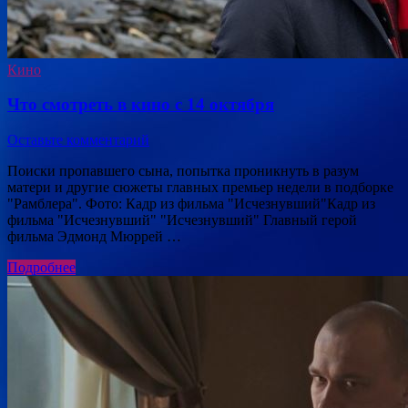
Кино
Что смотреть в кино с 14 октября
Оставьте комментарий
Поиски пропавшего сына, попытка проникнуть в разум
матери и другие сюжеты главных премьер недели в подборке
"Рамблера". Фото: Кадр из фильма "Исчезнувший"Кадр из
фильма "Исчезнувший" "Исчезнувший" Главный герой
фильма Эдмонд Мюррей …
Подробнее