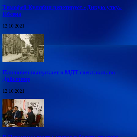
Тимофей Кулябин репетирует «Дикую утку»
Ибсена
12.10.2021
Павлович выпускает в МДТ спектакль по
Добычину
12.10.2021