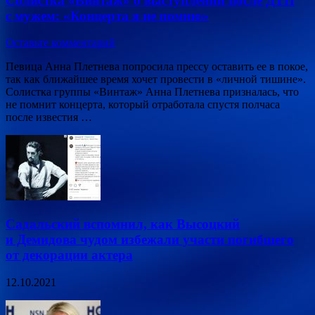
Солистка «Винтаж» о выступлении после ДТП
с мужем: «Концерта я не помню»
Оставьте комментарий
Певица Анна Плетнева попросила прессу оставить ее в покое,
так как ближайшее время хочет провести в «личной тишине».
Солистка группы «Винтаж» Анна Плетнева призналась, что
не помнит концерта, который отработала спустя полчаса
после известия …
Садальский вспомнил, как Высоцкий
и Демидова чудом избежали участи погибшего
от декорации актера
12.10.2021