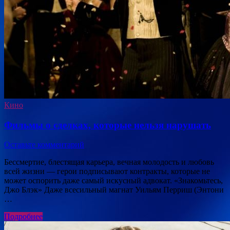
Кино
Фильмы о сделках, которые нельзя нарушать
Оставьте комментарий
Бессмертие, блестящая карьера, вечная молодость и любовь
всей жизни — герои подписывают контракты, которые не
может оспорить даже самый искусный адвокат. «Знакомьтесь,
Джо Блэк» Даже всесильный магнат Уильям Перриш (Энтони
…
Подробнее