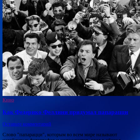
Кино
Как Федерико Феллини придумал папарацци
Оставьте комментарий
Слово "папарацци", которым во всем мире называют