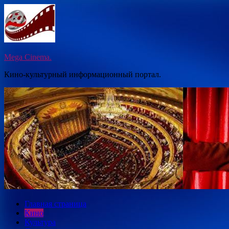
Перейти
к
содержимому
Mega Cinema.
Кино-культурный информационный портал.
Главная страница
Кино
Культура