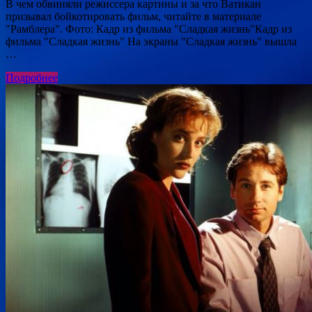
В чем обвиняли режиссера картины и за что Ватикан
призывал бойкотировать фильм, читайте в материале
"Рамблера". Фото: Кадр из фильма "Сладкая жизнь"Кадр из
фильма "Сладкая жизнь" На экраны "Сладкая жизнь" вышла
…
Подробнее