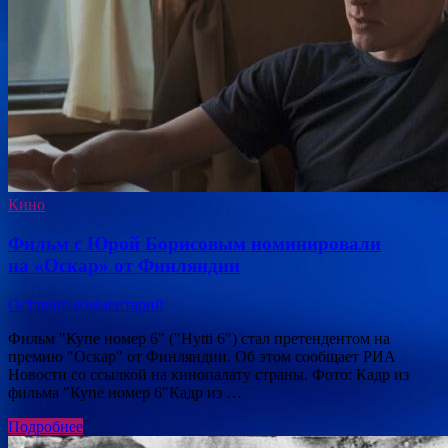
Кино
Фильм с Юрой Борисовым номинировали
на «Оскар» от Финляндии
Оставьте комментарий
Фильм "Купе номер 6" ("Hytti 6") стал претендентом на
премию "Оскар" от Финляндии. Об этом сообщает РИА
Новости со ссылкой на кинопалату страны. Фото: Кадр из
фильма "Купе номер 6"Кадр из …
Подробнее