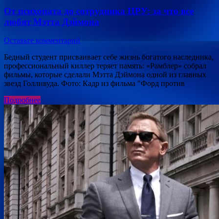
От психопата до сотрудника ЦРУ: за что все
любят Мэтта Дэймона
Оставьте комментарий
Бедный студент присваивает себе жизнь богатого наследника,
профессиональный киллер теряет память: «Рамблер» собрал
фильмы, которые сделали Мэтта Дэймона одной из главных
звезд Голливуда. Фото: Кадр из фильма "Форд против
Подробнее