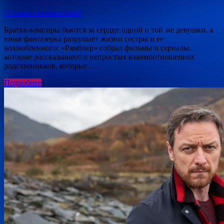
Оставьте комментарий
Братья-вампиры бьются за сердце одной и той же девушки, а
юная фантазерка разрушает жизни сестры и ее
возлюбленного: «Рамблер» собрал фильмы и сериалы,
которые рассказывают о непростых взаимоотношениях
родственников, которые …
Подробнее