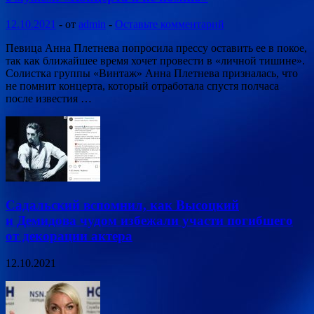
12.10.2021
-
от
admin
-
Оставьте комментарий
Певица Анна Плетнева попросила прессу оставить ее в покое,
так как ближайшее время хочет провести в «личной тишине».
Солистка группы «Винтаж» Анна Плетнева призналась, что
не помнит концерта, который отработала спустя полчаса
после известия …
Садальский вспомнил, как Высоцкий
и Демидова чудом избежали участи погибшего
от декорации актера
12.10.2021