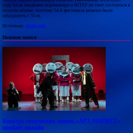
году из-за пандемии коронавируса BITEF не смог состояться в
полном объёме, поэтому 54-й фестиваль решено было
объединить с 55-м.
Источник:
oteatre.info
Похожие записи
Конкурс творческих заявок «АРТ-МАРКЕТ»
пройдёт онлайн