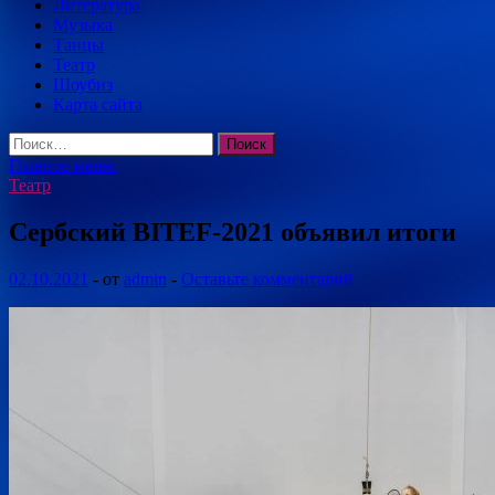
Литература
Музыка
Танцы
Театр
Шоубиз
Карта сайта
Найти:
Главное меню
Театр
Сербский BITEF-2021 объявил итоги
02.10.2021
-
от
admin
-
Оставьте комментарий