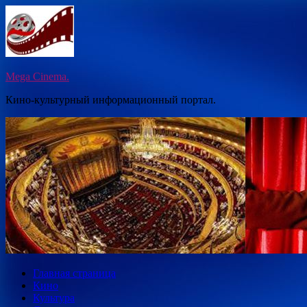
Перейти
к
содержимому
Mega Cinema.
Кино-культурный информационный портал.
Главная страница
Кино
Культура