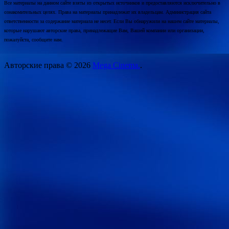
Все материалы на данном сайте взяты из открытых источников и предоставляются исключительно в
ознакомительных целях. Права на материалы принадлежат их владельцам. Администрация сайта
ответственности за содержание материала не несет. Если Вы обнаружили на нашем сайте материалы,
которые нарушают авторские права, принадлежащие Вам, Вашей компании или организации,
пожалуйста, сообщите нам.
Авторские права © 2026
Mega Cinema.
.