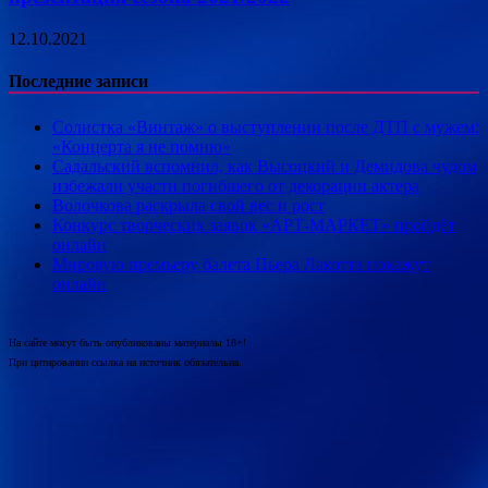
12.10.2021
Последние записи
Солистка «Винтаж» о выступлении после ДТП с мужем:
«Концерта я не помню»
Садальский вспомнил, как Высоцкий и Демидова чудом
избежали участи погибшего от декорации актера
Волочкова раскрыла свой вес и рост
Конкурс творческих заявок «АРТ-МАРКЕТ» пройдёт
онлайн
Мировую премьеру балета Пьера Лакотта покажут
онлайн
На сайте могут быть опубликованы материалы 18+!
При цитировании ссылка на источник обязательна.