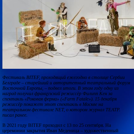
Фестиваль BITEF, проходящий ежегодно в столице Сербии
Белграде – старейший и авторитетный театральный форум
Восточной Европы, – подвел итоги. В этом году одну из
наград получил французский режиссёр Филипп Кен за
спектакль «Роковая ферма» («Farm Fatale»). 15 декабря
режиссёр
покажет этот спектакль в Москве на
театральном фестивале NET, о котором журнал ТЕАТР.
писал ранее.
В 2021 году BITEF проходил с 13 по 25 сентября. На
церемонии закрытия Иван Меденица – художественный