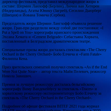
директор фестиваля, представил международное жюри в
составе: Шермин Ланхофф (Берлин), Лючии ван Хетерен
(Нидерланды), Агаты Юнику (Загреб), Сесилии Дьюрберг
(Швеция) и Йована Томича (Сербия).
Председатель жюри Шермин Лангхофф объявила решение
жюри. Гран-при разделили между собой две постановки: «I
Put a Spell on You» хореографа иранского происхождения
Эхсана Хемата и «Cement Belgrade» Себастьяна Хорвата,
поставленный в Белградском драматическом театре.
Специальные призы жюри досталась спектаклям «The Cherry
Orchard in the Cherry Orchard» Бобо Елчича и «Farm Fatale»
Филиппа Кена.
Приз зрительских симпатий получил спектакль «As if the End
Were Not Quite Near» – автор текста Майя Пелевич, режиссер
Никола Завишич.
Премия за лучшую режиссуру досталась бельгийскому
хореографу Виму Вандекейбусу за спектакль «Traces» и
хорватскому режиссеру-экспериментатору Бобо Елчичу за
спектакль «The Cherry Orchard in the Cherry Orchard».
Подробнее об афише фестиваля BITEF 2021 года журнал
ТЕАТР. писал, анонсируя событие. Напомним, что в 2020