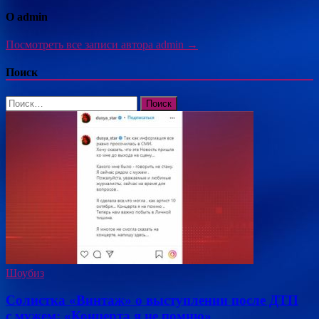
О admin
Посмотреть все записи автора admin →
Поиск
Найти:
Шоубиз
Солистка «Винтаж» о выступлении после ДТП
с мужем: «Концерта я не помню»