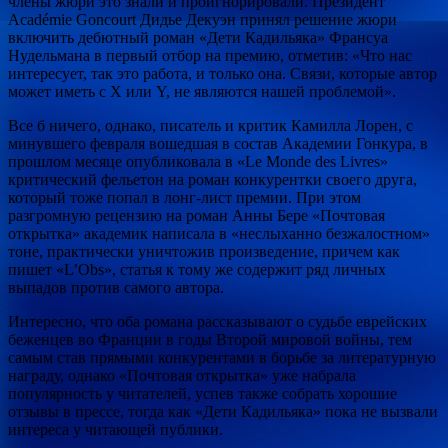
члены жюри это знали и проигнорировали. Президент
Académie Goncourt Дидье Декуэн принял решение жюри
включить дебютный роман «Дети Кадильяка» Франсуа
Нудельмана в первый отбор на премию, отметив: «Что нас
интересует, так это работа, и только она. Связи, которые автор
может иметь с X или Y, не являются нашей проблемой».
Все б ничего, однако, писатель и критик Камилла Лорен, с
минувшего февраля вошедшая в состав Академии Гонкура, в
прошлом месяце опубликовала в «Le Monde des Livres»
критический фельетон на роман конкурентки своего друга,
который тоже попал в лонг-лист премии. При этом
разгромную рецензию на роман Анны Бере «Почтовая
открытка» академик написала в «неслыханно безжалостном»
тоне, практически уничтожив произведение, причем как
пишет «L’Obs», статья к тому же содержит ряд личных
выпадов против самого автора.
Интересно, что оба романа рассказывают о судьбе еврейских
беженцев во Франции в годы Второй мировой войны, тем
самым став прямыми конкурентами в борьбе за литературную
награду, однако «Почтовая открытка» уже набрала
популярность у читателей, успев также собрать хорошие
отзывы в прессе, тогда как «Дети Кадильяка» пока не вызвали
интереса у читающей публики.