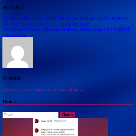
06.10.2021
Навигация
Предыдущая статья
Юлия Высоцкая назвала способ вернуть
радость жизни, если «все летит к чертям»
по
Следующая статья
Måneskin снялись обнаженными в горячей
записям
фотосессии
О admin
Посмотреть все записи автора admin →
Поиск
Найти: