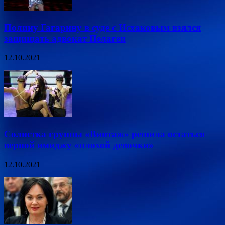
Полину Гагарину в суде с Исхаковым взялся
защищать адвокат Пелагеи
12.10.2021
Солистка группы «Винтаж» решила остаться
верной имиджу «плохой девочки»
12.10.2021