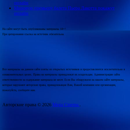
онлайн
Мировую премьеру балета Пьера Лакотта покажут
онлайн
На сайте могут быть опубликованы материалы 18+!
При цитировании ссылка на источник обязательна.
Все материалы на данном сайте взяты из открытых источников и предоставляются исключительно в
ознакомительных целях. Права на материалы принадлежат их владельцам. Администрация сайта
ответственности за содержание материала не несет. Если Вы обнаружили на нашем сайте материалы,
которые нарушают авторские права, принадлежащие Вам, Вашей компании или организации,
пожалуйста, сообщите нам.
Авторские права © 2026
Mega Cinema.
.