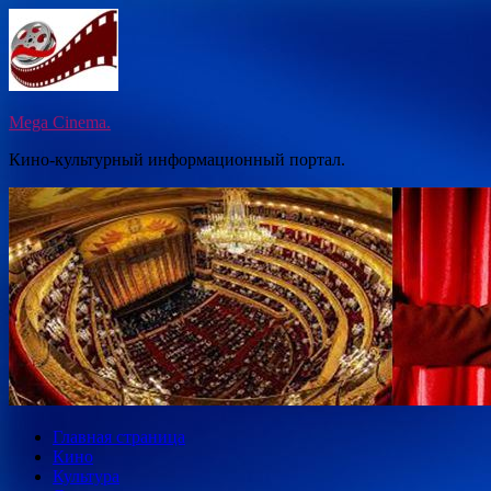
Перейти
к
содержимому
Mega Cinema.
Кино-культурный информационный портал.
Главная страница
Кино
Культура