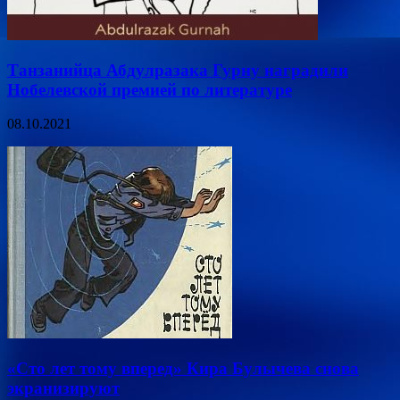
Танзанийца Абдулразака Гурну наградили
Нобелевской премией по литературе
08.10.2021
«Сто лет тому вперед» Кира Булычева снова
экранизируют