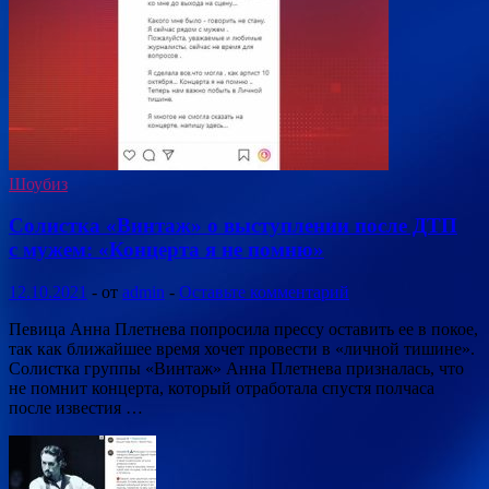
Шоубиз
Солистка «Винтаж» о выступлении после ДТП
с мужем: «Концерта я не помню»
12.10.2021
-
от
admin
-
Оставьте комментарий
Певица Анна Плетнева попросила прессу оставить ее в покое,
так как ближайшее время хочет провести в «личной тишине».
Солистка группы «Винтаж» Анна Плетнева призналась, что
не помнит концерта, который отработала спустя полчаса
после известия …