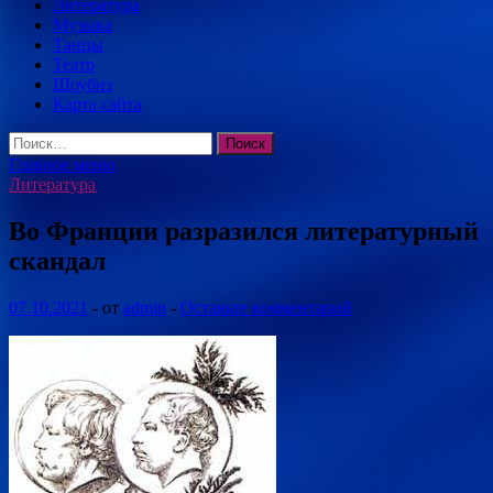
Литература
Музыка
Танцы
Театр
Шоубиз
Карта сайта
Найти:
Главное меню
Литература
Во Франции разразился литературный
скандал
07.10.2021
-
от
admin
-
Оставьте комментарий