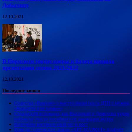
Добычину
12.10.2021
В Пермском театре оперы и балета прошла
презентация сезона 2021/2022
12.10.2021
Последние записи
Солистка «Винтаж» о выступлении после ДТП с мужем:
«Концерта я не помню»
Садальский вспомнил, как Высоцкий и Демидова чудом
избежали участи погибшего от декорации актера
Волочкова раскрыла свой вес и рост
Конкурс творческих заявок «АРТ-МАРКЕТ» пройдёт