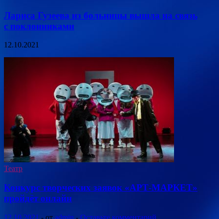
Лариса Гузеева из больницы вышла на связь
с поклонниками
12.10.2021
Театр
Конкурс творческих заявок «АРТ-МАРКЕТ»
пройдёт онлайн
12.10.2021
-
от
admin
-
Оставьте комментарий