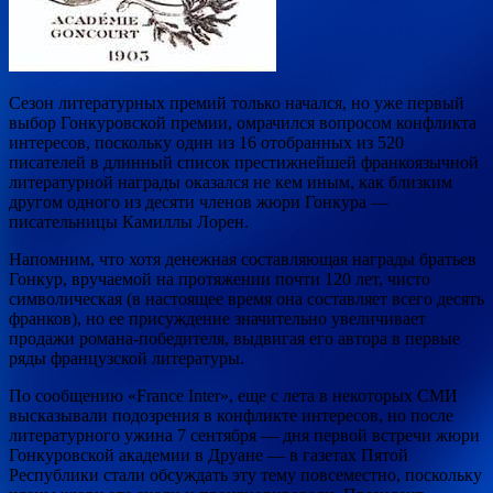
Сезон литературных премий только начался, но уже первый
выбор Гонкуровской премии, омрачился вопросом конфликта
интересов, поскольку один из 16 отобранных из 520
писателей в длинный список престижнейшей франкоязычной
литературной награды оказался не кем иным, как близким
другом одного из десяти членов жюри Гонкура —
писательницы Камиллы Лорен.
Напомним, что хотя денежная составляющая награды братьев
Гонкур, вручаемой на протяжении почти 120 лет, чисто
символическая (в настоящее время она составляет всего десять
франков), но ее присуждение значительно увеличивает
продажи романа-победителя, выдвигая его автора в первые
ряды французской литературы.
По сообщению «France Inter», еще с лета в некоторых СМИ
высказывали подозрения в конфликте интересов, но после
литературного ужина 7 сентября — дня первой встречи жюри
Гонкуровской академии в Друане — в газетах Пятой
Республики стали обсуждать эту тему повсеместно, поскольку