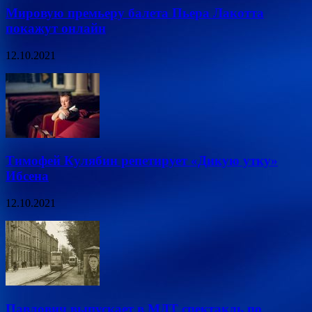
Мировую премьеру балета Пьера Лакотта
покажут онлайн
12.10.2021
Тимофей Кулябин репетирует «Дикую утку»
Ибсена
12.10.2021
Павлович выпускает в МДТ спектакль по