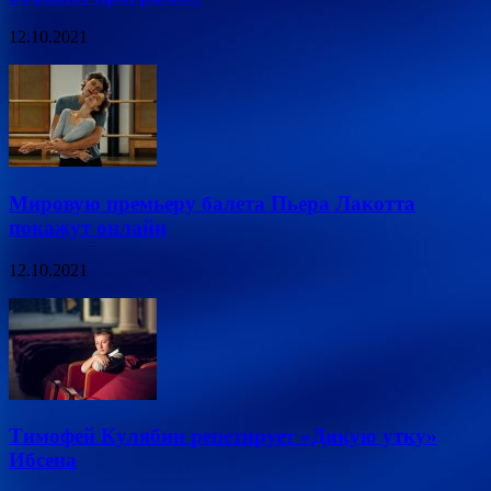
12.10.2021
Мировую премьеру балета Пьера Лакотта
покажут онлайн
12.10.2021
Тимофей Кулябин репетирует «Дикую утку»
Ибсена