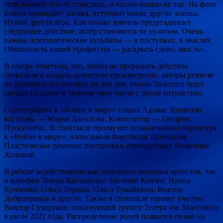
этой войной что-то стряслось, и что-то пошло не так. На фоне
войны пропадает логика, вступают некие другие законы.
Нужна другая игра. Как только зритель предугадывает
следующее действие, актёр становится не нужным. Очень
важны психологические кульбиты — в поступках, в мыслях.
Обязанность нашей профессии — раскрыть слово, мысль».
В театре отметили, что, чтобы не прерывать действие
спектакля и создать целостное произведение, авторы решили
не разбивать постановку на два дня. Роман Толстого будет
сыгран на сцене в течение пяти часов с двумя антрактами.
Сценографию к «Войне и миру» создал Адомас Яцовскис,
костюмы — Мария Данилова. Композитор — Гиедрюс
Пускунигис. В спектакле прозвучит незаконченная партитура
к «Войне и миру», написанная Фаустасом Латенасом.
Пластическое решение постановки принадлежит Анжелике
Холиной.
В работе задействовано как поколение молодых артистов, так
и корифеи Театра Вахтангова: Евгений Князев, Ирина
Купченко, Ольга Лерман, Ольга Тумайкина, Виктор
Добронравов и другие. Также в спектакле примет участие
Виктор Сухоруков, покинувший труппу Театра им. Моссовета
в июле 2021 года. Распределение ролей появится позже на