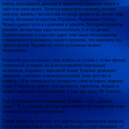
пьесы, разгадывать диалоги и монологи странных людей в
трёх или пяти актах. Хочется вернуться к роману, поэзии,
новелле, начать с чистого листа, когда драма есть, но нет ещё
пьесы. Большая литература (Пушкин, Лермонтов, Гоголь,
Чехов) хранит путь к гармонии и красоте. Материал красоты
русской литературы надо использовать, и я это делаю.
Прикосновение к классике дарит нам такие неожиданные
откровения в понимании нашего времени, что заменить это
просто нечем. Черпать из этого источника можно
бесконечно».
Режиссёр рассматривает тему войны не только с точки зрения
глобальной истории, но и её восприятие отдельным
человеком. Наравне с народной темой Туминас развивает
проблему семейных взаимоотношений, тему детства и
памяти: «Для театра всегда интересен слом истории, переход
эпох. Спектакль требует элегантности, простоты. Нужно и
можно нарушать представление о том, как надо. Не бояться.
Всё пробуждают воспоминания. Память — это „родина
души“. И эта родина детства присутствует не только как тема
спектакля. Всё идёт из детства».
Также режиссёр отметил, что работа над спектаклем привела
его к поискам новых способов актёрского существования: «С