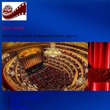
Перейти
к
содержимому
Mega Cinema.
Кино-культурный информационный портал.
Главная страница
Кино
Культура