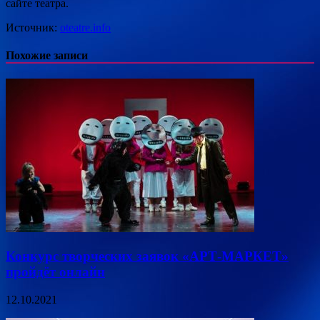
сайте театра.
Источник:
oteatre.info
Похожие записи
Конкурс творческих заявок «АРТ-МАРКЕТ»
пройдёт онлайн
12.10.2021