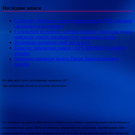
Последние записи
Солистка «Винтаж» о выступлении после ДТП с мужем:
«Концерта я не помню»
Садальский вспомнил, как Высоцкий и Демидова чудом
избежали участи погибшего от декорации актера
Волочкова раскрыла свой вес и рост
Конкурс творческих заявок «АРТ-МАРКЕТ» пройдёт
онлайн
Мировую премьеру балета Пьера Лакотта покажут
онлайн
На сайте могут быть опубликованы материалы 18+!
При цитировании ссылка на источник обязательна.
Все материалы на данном сайте взяты из открытых источников и предоставляются исключительно в
ознакомительных целях. Права на материалы принадлежат их владельцам. Администрация сайта
ответственности за содержание материала не несет. Если Вы обнаружили на нашем сайте материалы,