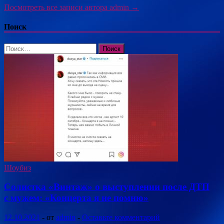
Посмотреть все записи автора admin →
Поиск
Найти:
Шоубиз
Солистка «Винтаж» о выступлении после ДТП
с мужем: «Концерта я не помню»
12.10.2021
-
от
admin
-
Оставьте комментарий