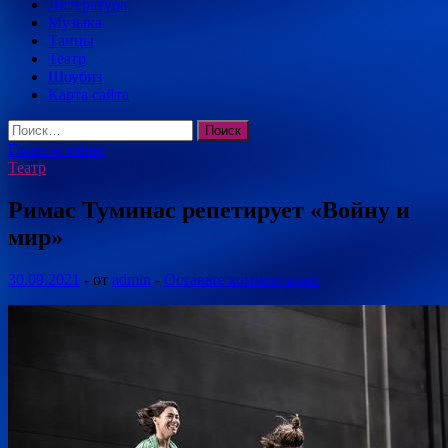
Литература
Музыка
Танцы
Театр
Шоубиз
Карта сайта
Найти:
Главное меню
Театр
Римас Туминас репетирует «Войну и
мир»
30.09.2021
-
от
admin
-
Оставьте комментарий