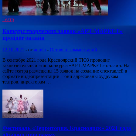
Театр
Конкурс творческих заявок «АРТ-МАРКЕТ»
пройдёт онлайн
12.10.2021
-
от
admin
-
Оставьте комментарий
В сентябре 2021 года Красноярский ТЮЗ проводит
заключительный этап конкурса «АРТ-МАРКЕТ» онлайн. На
сайте театра размещены 15 заявок на создание спектаклей в
формате видеопрезентаций – они адресованы худрукам
театров, директорам …
Фестиваль «Территория. Красноярск» 2021 года
объявил программу