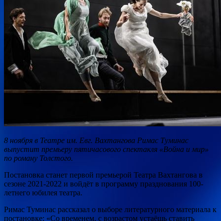
8 ноября в Театре им. Евг. Вахтангова Римас Туминас
выпустит премьеру пятичасового спектакля «Война и мир»
по роману Толстого.
Постановка станет первой премьерой Театра Вахтангова в
сезоне 2021-2022 и войдёт в программу празднования 100-
летнего юбилея театра.
Римас
Туминас рассказал о выборе литературного материала к
постановке: «Со временем, с возрастом устаёшь ставить