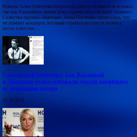
Певица Анна Плетнева попросила прессу оставить ее в покое,
так как ближайшее время хочет провести в «личной тишине».
Солистка группы «Винтаж» Анна Плетнева призналась, что
не помнит концерта, который отработала спустя полчаса
после известия …
Садальский вспомнил, как Высоцкий
и Демидова чудом избежали участи погибшего
от декорации актера
12.10.2021