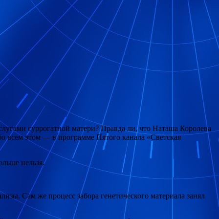
слугами суррогатной матери? Правда ли, что Наташа Королева
бо всем этом — в программе Пятого канала «Светская
ольше нельзя.
изы. Сам же процесс забора генетического материала занял