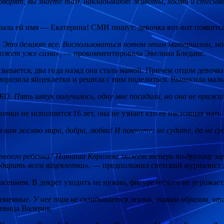
 говорят, вы знаете там, накладывают животы, ходят и стесня
рала ей имя — Екатерина! СМИ пишут: девочка вот-вот появится 
а. Это делают все. Воспользоваться потом этим материалом, 
 может уже сама»,
— прокомментировала Эвелина Бледанс.
вается, два года назад она стала мамой. Причем отцом девочки
аморозила яйцеклетки и решила с ним поделиться. Выносила ма
КО. Пять штук получилось, одну мне посадили, но она не прижи
очки не исполнится 16 лет, она не узнает кто ее настоящая мать.
вам желаю мира, добра, любви! И помните: не судите, да не су
твоего ребенка? Наташа Королева может теперь по-другому зар
одарить всем яйцеклетки»
, — предположил светский журналист 
асением. В декрет уходить не нужно, фигуре ничего не угрожает
енные. У нее там не складывается жизнь, таким образом, что 
евица Валерия.