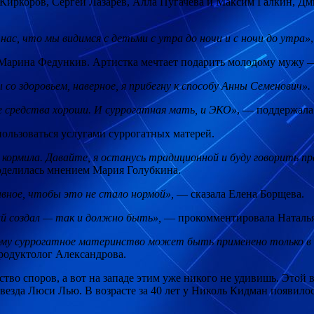
 Киркоров, Сергей Лазарев, Алла Пугачева и Максим Галкин, Д
нас, что мы видимся с детьми с утра до ночи и с ночи до утра»
яя Марина Федункив. Артистка мечтает подарить молодому мужу
со здоровьем, наверное, я прибегну к способу Анны Семенович».
се средства хороши. И суррогатная мать, и ЭКО»
, — поддержала
пользоваться услугами суррогатных матерей.
, кормила. Давайте, я останусь традиционной и буду говорить п
делилась мнением Мария Голубкина.
вное, чтобы это не стало нормой»,
— сказала Елена Борщева.
ий создал — так и должно быть»,
— прокомментировала Наталья
рому суррогатное материнство может быть применено только в с
одуктолог Александрова.
тво споров, а вот на западе этим уже никого не удивишь. Этой
 звезда Люси Лью. В возрасте за 40 лет у Николь Кидман появил