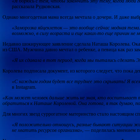
«Я борюсь с тем, чтобы закончить эту тему, когда люди
рассказала Рудковская.
Однако многодетная мама всегда мечтала о дочери. И даже выб
«Заморозка яйцеклеток — это вообще сейчас модная тем
возможно, в силу возраста и еще каких-то еще причин не
Недавно шокирующее заявление сделала Наташа Королева. Оказы
из США. Мужчина давно мечтал о ребенке, а певица как раз з
«Я их сдавала в тот период, когда мы пытались сделать Э
Королева подписала документ, из которого следует, что пока дев
«С каждым годом будет все труднее это скрывать! Я всем 
в Instagram.
«Как может человек дальше жить не зная, кто воспитывает 
обратиться к Наташе Королевой. Она готова, я так думаю, п
Для многих звезд суррогатное материнство стало настоящим сп
«Я положительно отношусь, разные бывают ситуации жизн
не хватить ресурсов организма»
, — поделилась мнением п