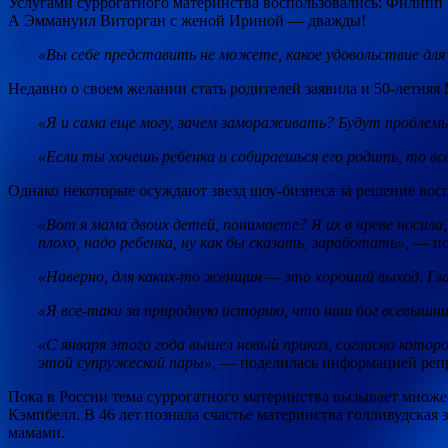
Услугами суррогатного материнства воспользовались: Филипп
А Эммануил Виторган с женой Ириной — дважды!
«Вы себе представить не можете, какое удовольствие для 
Недавно о своем желании стать родителей заявила и 50-летн
«Я и сама еще могу, зачем замораживать? Будут проблемы 
«Если ты хочешь ребенка и собираешься его родить, то в
Однако некоторые осуждают звезд шоу-бизнеса за решение вос
«Вот я мама двоих детей, понимаете? Я их в чреве носила
плохо, надо ребенка, ну как бы сказать, заработать»,
— по
«Наверно, для каких-то женщин — это хороший выход. Гла
«Я все-таки за природную историю, что наш бог всевышн
«С января этого года вышел новый приказ, согласно кото
этой супружеской пары»,
— поделилась информацией репр
Пока в России тема суррогатного материнства вызывает множес
Кэмпбелл. В 46 лет познала счастье материнства голливудская
мамами.