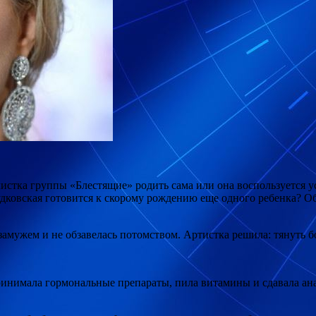
истка группы «Блестящие» родить сама или она воспользуется у
удковская готовится к скорому рождению еще одного ребенка? О
замужем и не обзавелась потомством. Артистка решила: тянуть б
инимала гормональные препараты, пила витамины и сдавала анал