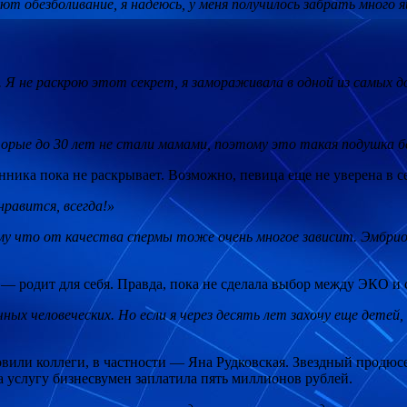
 обезболивание, я надеюсь, у меня получилось забрать много яй
й. Я не раскрою этот секрет, я замораживала в одной из самых 
торые до 30 лет не стали мамами, поэтому это такая подушка 
анника пока не раскрывает. Возможно, певица еще не уверена в
равится, всегда!»
му что от качества спермы тоже очень многое зависит. Эмбри
— родит для себя. Правда, пока не сделала выбор между ЭКО и
ных человеческих. Но если я через десять лет захочу еще детей
овили коллеги, в частности — Яна Рудковская. Звездный продюсе
а услугу бизнесвумен заплатила пять миллионов рублей.