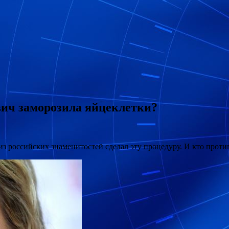
ич заморозила яйцеклетки?
из российских знаменитостей сделал эту процедуру. И кто прот