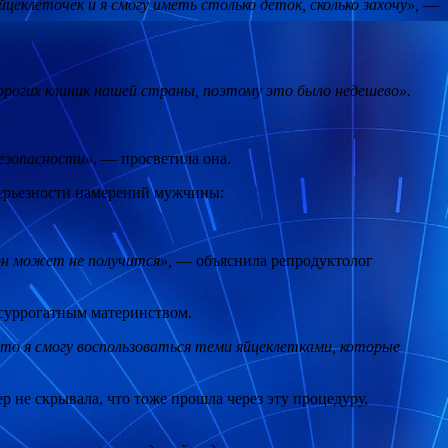
цеклеточек и я смогу иметь столько деток, сколько захочу»,
—
дорогих клиник нашей страны, поэтому это было недешево».
безопасности»
, — просветила она.
 серьезности намерений мужчины:
он может не получится»,
— объяснила репродуктолог
 суррогатным материнством.
, то я смогу воспользоваться теми яйцеклетками, которые
р не скрывала, что тоже прошла через эту процедуру,