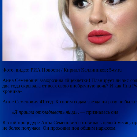
Фото, видео: РИА Новости / Кирилл Каллиников; 5-tv.ru
Анна Семенович заморозила яйцеклетки! Планирует ли экс-сол
два года скрывала от всех свою внебрачную дочь? И как Яна Р
хроника».
Анне Семенович 41 год. К своим годам звезда ни разу не была 
«Я пришла откладывать яйца»
, — призналась она.
К этой процедуре Анна Семенович готовилась целый месяц: пр
не более получаса. Он проходил под общим наркозом.