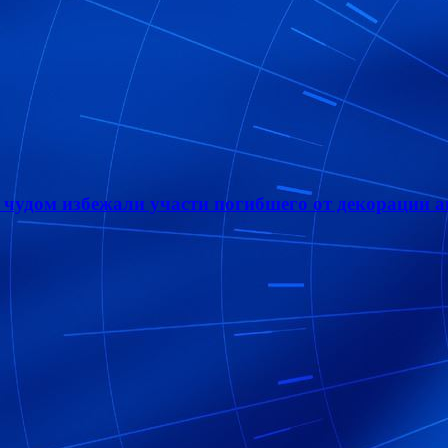
чудом избежали участи погибшего от декорации а