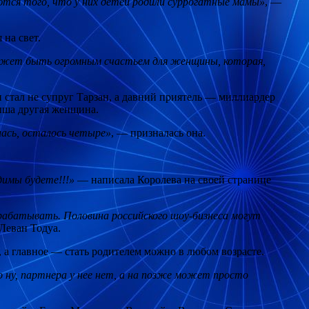
ются того, что у них детей родили суррогатные мамы»
, —
на свет.
может быть огромным счастьем для женщины, которая,
 стал не супруг Тарзан, а давний приятель — миллиардер
лыша другая женщина.
лась, осталось четыре»
, — призналась она.
димы будете!!!»
— написала Королева на своей странице
абатывать. Половина российского шоу-бизнеса могут
Леван Тодуа.
, а главное — стать родителем можно в любом возрасте.
ну, партнера у нее нет, а на позже может просто