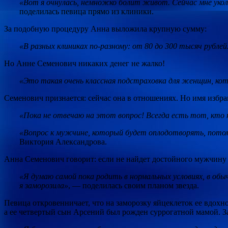
«Вот я очнулась, немножко болит живот. Сейчас мне уколют
поделилась певица прямо из клиники.
За подобную процедуру Анна выложила крупную сумму:
«В разных клиниках по-разному: от 80 до 300 тысяч рубле
Но Анне Семенович никаких денег не жалко!
«Это такая очень классная подстраховка для женщин, ко
Семенович признается: сейчас она в отношениях. Но имя избр
«Пока не отвечаю на этот вопрос! Всегда есть тот, кто н
«Вопрос к мужчине, который будет оплодотворять, пото
Виктория Александрова.
Анна Семенович говорит: если не найдет достойного мужчину 
«Я думаю самой пока родить в нормальных условиях, в обыч
я заморозила»
, — поделилась своим планом звезда.
Певица откровенничает, что на заморозку яйцеклеток ее вдохн
а ее четвертый сын Арсений был рожден суррогатной мамой. З