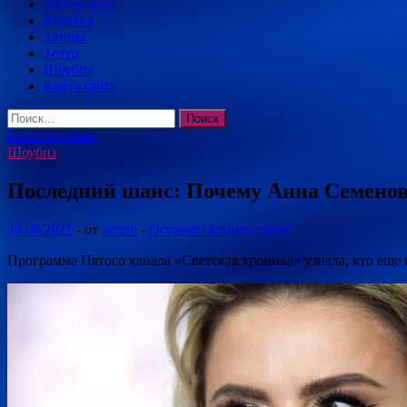
Литература
Музыка
Танцы
Театр
Шоубиз
Карта сайта
Найти:
Главное меню
Шоубиз
Последний шанс: Почему Анна Семенов
30.09.2021
-
от
admin
-
Оставьте комментарий
Программа Пятого канала «Светская хроника» узнала, кто еще 