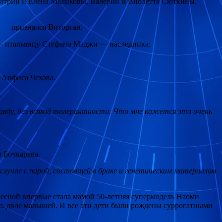
митрий и Елена Маликовы, Валерий и Виолетта Сюткины.
, — признался Виторган.
 — итальянцу Стефано Маджи — наследника:
 Анфиса Чехова.
равду, без всякой толерантности. Что мне кажется это очень
 Бочкарева.
лучае с парой, состоящей в браке и генетическим материалом
 весной впервые стала мамой 50-летняя супермодель Наоми
ось двое малышей. И все эти дети были рождены суррогатными