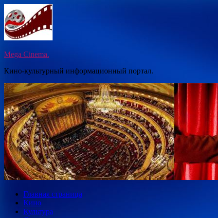
Перейти
к
содержимому
Mega Cinema.
Кино-культурный информационный портал.
Главная страница
Кино
Культура