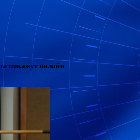
та покажут онлайн