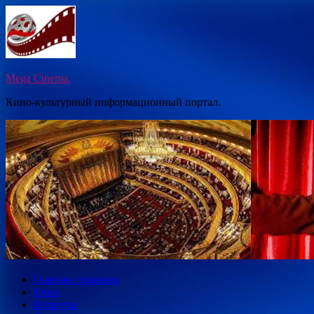
Перейти
к
содержимому
Mega Cinema.
Кино-культурный информационный портал.
Главная страница
Кино
Культура