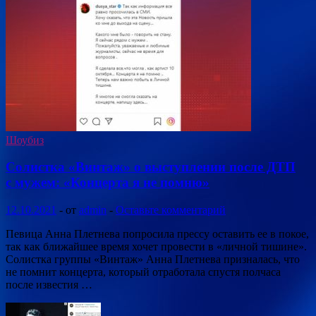
Шоубиз
Солистка «Винтаж» о выступлении после ДТП
с мужем: «Концерта я не помню»
12.10.2021
-
от
admin
-
Оставьте комментарий
Певица Анна Плетнева попросила прессу оставить ее в покое,
так как ближайшее время хочет провести в «личной тишине».
Солистка группы «Винтаж» Анна Плетнева призналась, что
не помнит концерта, который отработала спустя полчаса
после известия …