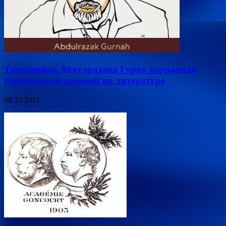
Танзанийца Абдулразака Гурну наградили
Нобелевской премией по литературе
08.10.2021