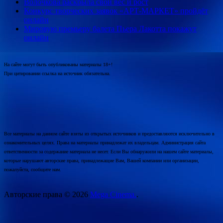
Волочкова раскрыла свой вес и рост
Конкурс творческих заявок «АРТ-МАРКЕТ» пройдёт
онлайн
Мировую премьеру балета Пьера Лакотта покажут
онлайн
На сайте могут быть опубликованы материалы 18+!
При цитировании ссылка на источник обязательна.
Все материалы на данном сайте взяты из открытых источников и предоставляются исключительно в
ознакомительных целях. Права на материалы принадлежат их владельцам. Администрация сайта
ответственности за содержание материала не несет. Если Вы обнаружили на нашем сайте материалы,
которые нарушают авторские права, принадлежащие Вам, Вашей компании или организации,
пожалуйста, сообщите нам.
Авторские права © 2026
Mega Cinema.
.