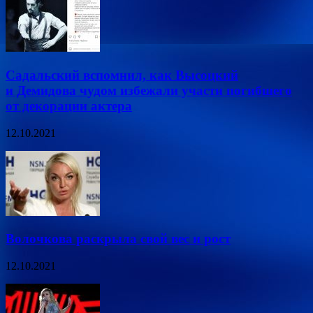
Садальский вспомнил, как Высоцкий
и Демидова чудом избежали участи погибшего
от декорации актера
12.10.2021
Волочкова раскрыла свой вес и рост
12.10.2021