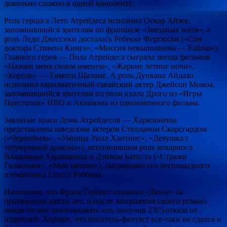
довольно сложно в одной киноленте.
Роль герцога Лето Атрейдеса исполнил Оскар Айзек,
запомнившийся зрителям по франшизе «Звездных войн», а
роль Леди Джессики досталась Ребекке Фергюсон («Сон
доктора Стивена Кинга», «Миссия невыполнима — Fallout»).
Главного героя — Пола Атрейдеса сыграла звезда фильмов
«Назови меня своим именем», «Жаркие летние ночи»,
«Король» — Тимоти Шаламе. А роль Дункана Айдахо
исполнил харизматичный гавайский актер Джейсон Момоа,
запомнившийся зрителям по роли кхала Дрого из «Игры
Престолов» HBO и Аквамэна из одноименного фильма.
Заклятые враги Дома Атрейдесов — Харконнены
представлены шведским актером Стелланом Скарсгардом
(«Чернобыль», «Умница Уилл Хантинг», «Девушка с
татуировкой дракона»), исполнившим роль коварного
Владимира Харконнена и Дэйвом Батиста («Стражи
Галактики», «Мой шпион»), сыгравшим его беспощадного
племянника Глоссу Раббана.
Напомним, что Фрэнк Герберт создавал «Дюну» на
протяжении шести лет, и после завершения своего романа
никак не мог опубликовать его, получив 23(!) отказа от
издателей. Хорошо, что писатель-фантаст все-таки не сдался и