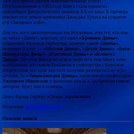
24-й раз принес автору ошеломительный успех!
Опубликованная в 1965 году книга стала одним из
важнейших фантастических романов XX-го века. К примеру,
именно этот роман вдохновил Джорджа Лукаса на создание
его «Звездных войн».
Для тех, кого заинтересовала эта Вселенная, или тех, кто еще
не читал «Дюну», заметим, что цикл
«Хроники Дюны»
,
созданный Фрэнком Гербертом, помимо самой
«Дюны»
,
включает 5 книг —
«Мессию Дюны»
,
«Детей Дюны»
,
«Бога-
Императора Дюны»
,
«Еретиков Дюны»
и
«Капитул
Дюны»
. Об этом фантастическом мире есть еще много книг,
написанных его сыном Брайаном в соавторстве с Кевином
Андерсеном, но, если захотите получше разобраться во всех
деталях, то
«Энциклопедия Дюны»
, написанная профессором
Уиллисом Макнелли
и фанатами цикла и одобренная самим
автором, будет вам в помощь.
Дюна Фрэнк Герберт «Дюна» экранизации
Источник:
novostiliteratury.ru
Похожие записи