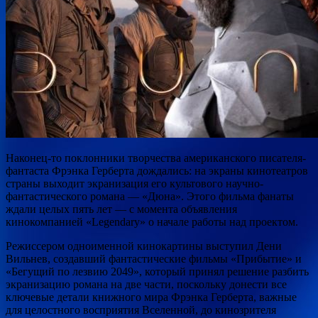
Наконец-то поклонники творчества американского писателя-
фантаста Фрэнка Герберта дождались: на экраны кинотеатров
страны выходит экранизация его культового научно-
фантастического романа — «Дюна». Этого фильма фанаты
ждали целых пять лет — с момента объявления
кинокомпанией «Legendary» о начале работы над проектом.
Режиссером одноименной кинокартины выступил Дени
Вильнев, создавший фантастические фильмы «Прибытие» и
«Бегущий по лезвию 2049», который принял решение разбить
экранизацию романа на две части, поскольку донести все
ключевые детали книжного мира Фрэнка Герберта, важные
для целостного восприятия Вселенной, до кинозрителя