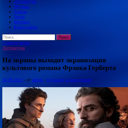
Литература
Музыка
Танцы
Театр
Шоубиз
Карта сайта
Найти:
Главное меню
Литература
На экраны выходит экранизация
культового романа Фрэнка Герберта
30.09.2021
-
от
admin
-
Оставьте комментарий