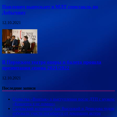
Павлович выпускает в МДТ спектакль по
Добычину
12.10.2021
В Пермском театре оперы и балета прошла
презентация сезона 2021/2022
12.10.2021
Последние записи
Солистка «Винтаж» о выступлении после ДТП с мужем:
«Концерта я не помню»
Садальский вспомнил, как Высоцкий и Демидова чудом
избежали участи погибшего от декорации актера