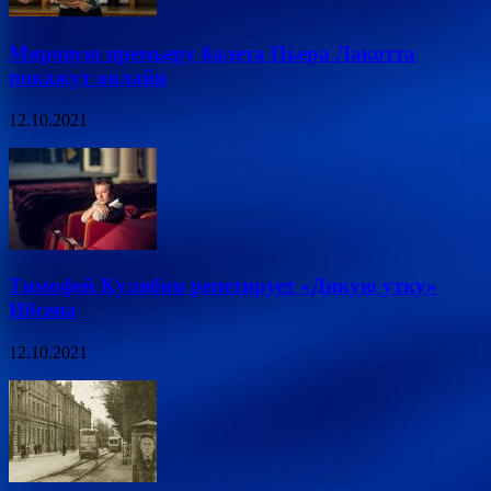
Мировую премьеру балета Пьера Лакотта
покажут онлайн
12.10.2021
Тимофей Кулябин репетирует «Дикую утку»
Ибсена
12.10.2021