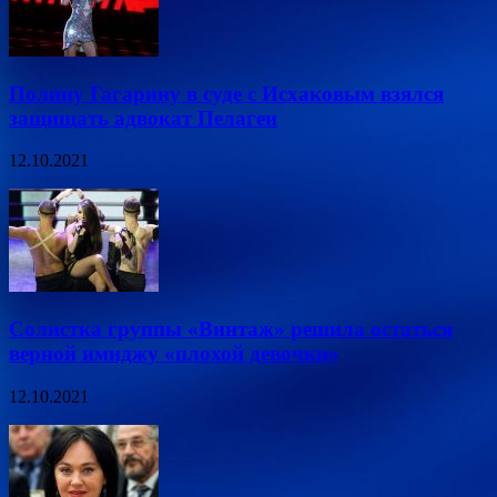
Полину Гагарину в суде с Исхаковым взялся
защищать адвокат Пелагеи
12.10.2021
Солистка группы «Винтаж» решила остаться
верной имиджу «плохой девочки»
12.10.2021