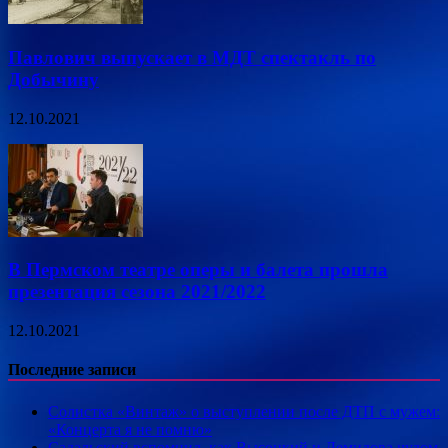
Павлович выпускает в МДТ спектакль по
Добычину
12.10.2021
В Пермском театре оперы и балета прошла
презентация сезона 2021/2022
12.10.2021
Последние записи
Солистка «Винтаж» о выступлении после ДТП с мужем:
«Концерта я не помню»
Садальский вспомнил, как Высоцкий и Демидова чудом