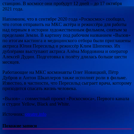
станцию. В космосе они пробудут 12 дней – до 17 октября
2021 года.
Напомним, что в сентябре 2020 года «Роскосмос» сообщил,
что готов отправить на МКС актёра и режиссёра для работы
над первым в истории художественным фильмом, снятым за
пределами Земли. В картину под рабочим названием «Вызов»
по итогам кастинга и медицинского отбора были приглашены
актриса Юлия Пересильд и режиссёр Клим Шипенко. Их
дублёрами выступают актриса Алёна Мордовина и оператор
Алексей Дудин. Подготовка к полёту длилась больше шести
месяцев.
Работающие на МКС космонавты Олег Новицкий, Пётр
Дубров и Антон Шкаплеров также исполнят роли в фильме.
Известно, в частности, что Пересильд сыграет врача, которому
приходится спасать жизнь человека.
«Вызов» – совместный проект «Роскосмоса», Первого канала
и студии Yellow, Black and White.
Источник:
oteatre.info
Похожие записи