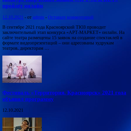
пройдёт онлайн
12.10.2021
-
от
admin
-
Оставьте комментарий
В сентябре 2021 года Красноярский ТЮЗ проводит
заключительный этап конкурса «АРТ-МАРКЕТ» онлайн. На
сайте театра размещены 15 заявок на создание спектаклей в
формате видеопрезентаций – они адресованы худрукам
театров, директорам …
Фестиваль «Территория. Красноярск» 2021 года
объявил программу
12.10.2021