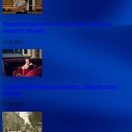
Мировую премьеру балета Пьера Лакотта
покажут онлайн
12.10.2021
Тимофей Кулябин репетирует «Дикую утку»
Ибсена
12.10.2021