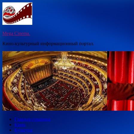
Перейти
к
содержимому
Mega Cinema.
Кино-культурный информационный портал.
Главная страница
Кино
Культура