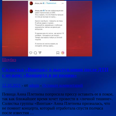
Шоубиз
Солистка «Винтаж» о выступлении после ДТП
с мужем: «Концерта я не помню»
12.10.2021
-
от
admin
-
Оставьте комментарий
Певица Анна Плетнева попросила прессу оставить ее в покое,
так как ближайшее время хочет провести в «личной тишине».
Солистка группы «Винтаж» Анна Плетнева призналась, что
не помнит концерта, который отработала спустя полчаса
после известия …