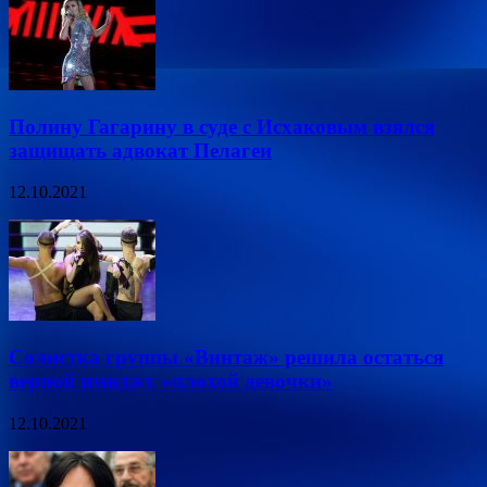
Полину Гагарину в суде с Исхаковым взялся
защищать адвокат Пелагеи
12.10.2021
Солистка группы «Винтаж» решила остаться
верной имиджу «плохой девочки»
12.10.2021