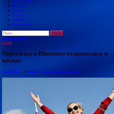
Литература
Музыка
Танцы
Театр
Шоубиз
Карта сайта
Найти:
Главное меню
Театр
Пересильд и Шипенко отправились в
космос
05.10.2021
-
от
admin
-
Оставьте комментарий