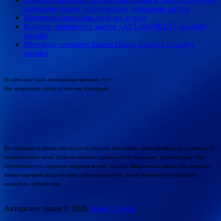
избежали участи погибшего от декорации актера
Волочкова раскрыла свой вес и рост
Конкурс творческих заявок «АРТ-МАРКЕТ» пройдёт
онлайн
Мировую премьеру балета Пьера Лакотта покажут
онлайн
На сайте могут быть опубликованы материалы 18+!
При цитировании ссылка на источник обязательна.
Все материалы на данном сайте взяты из открытых источников и предоставляются исключительно в
ознакомительных целях. Права на материалы принадлежат их владельцам. Администрация сайта
ответственности за содержание материала не несет. Если Вы обнаружили на нашем сайте материалы,
которые нарушают авторские права, принадлежащие Вам, Вашей компании или организации,
пожалуйста, сообщите нам.
Авторские права © 2026
Mega Cinema.
.