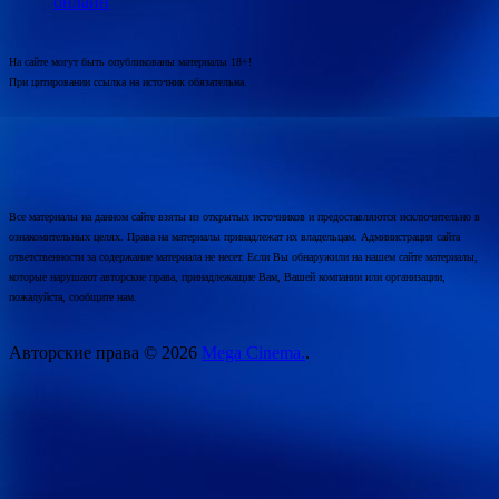
онлайн
На сайте могут быть опубликованы материалы 18+!
При цитировании ссылка на источник обязательна.
Все материалы на данном сайте взяты из открытых источников и предоставляются исключительно в
ознакомительных целях. Права на материалы принадлежат их владельцам. Администрация сайта
ответственности за содержание материала не несет. Если Вы обнаружили на нашем сайте материалы,
которые нарушают авторские права, принадлежащие Вам, Вашей компании или организации,
пожалуйста, сообщите нам.
Авторские права © 2026
Mega Cinema.
.