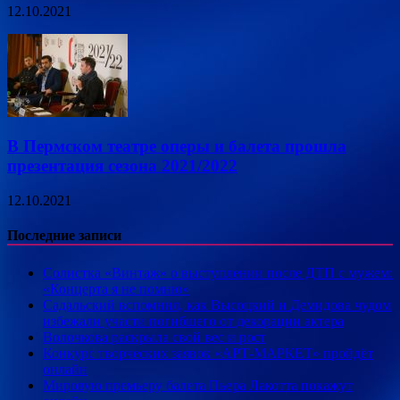
12.10.2021
В Пермском театре оперы и балета прошла
презентация сезона 2021/2022
12.10.2021
Последние записи
Солистка «Винтаж» о выступлении после ДТП с мужем:
«Концерта я не помню»
Садальский вспомнил, как Высоцкий и Демидова чудом
избежали участи погибшего от декорации актера
Волочкова раскрыла свой вес и рост
Конкурс творческих заявок «АРТ-МАРКЕТ» пройдёт
онлайн
Мировую премьеру балета Пьера Лакотта покажут