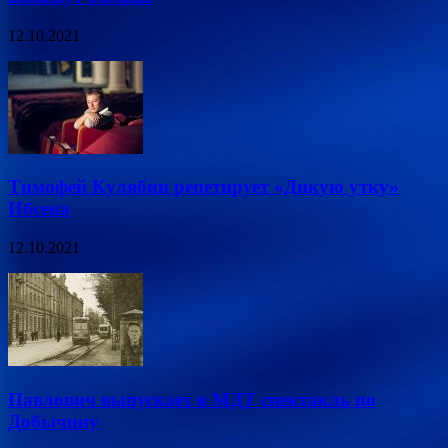
12.10.2021
Тимофей Кулябин репетирует «Дикую утку»
Ибсена
12.10.2021
Павлович выпускает в МДТ спектакль по
Добычину