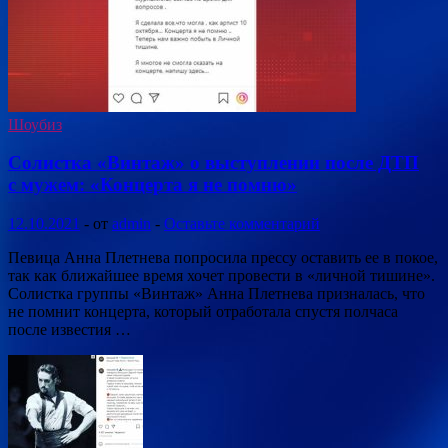
Шоубиз
Солистка «Винтаж» о выступлении после ДТП
с мужем: «Концерта я не помню»
12.10.2021
-
от
admin
-
Оставьте комментарий
Певица Анна Плетнева попросила прессу оставить ее в покое,
так как ближайшее время хочет провести в «личной тишине».
Солистка группы «Винтаж» Анна Плетнева призналась, что
не помнит концерта, который отработала спустя полчаса
после известия …