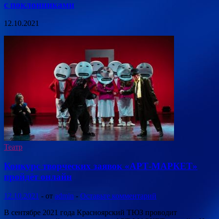
с поклонниками
12.10.2021
Театр
Конкурс творческих заявок «АРТ-МАРКЕТ»
пройдёт онлайн
12.10.2021
-
от
admin
-
Оставьте комментарий
В сентябре 2021 года Красноярский ТЮЗ проводит