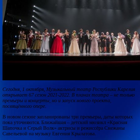
Сегодня, 1 октября, Музыкальный театр Республики Карелия
открывает 67 сезон 2021-2022. В планах театра – не только
премьеры и концерты, но и запуск нового проекта,
посвящённого опере.
В новом сезоне запланированы три премьеры, даты которых
пока уточняются. Ближайшая –
детский мюзикл «Красная
Шапочка и Серый Волк» актрисы и режиссёра Снежаны
Савельевой на музыку Евгения Крылатова.