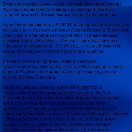
Вторая премьера сезона – опера итальянского композитора
Руджеро Леонакавалло «Паяцы», над которой работает
главный режиссёр Музыкального театра Анна Осипенко.
Анна Осипенко окончила РГИСИ по специальности режиссёр
музыкального театра (мастерская Андрея Петрова). В качестве
режиссёра-постановщика сотрудничала с музыкальными
театрами Санкт-Петербурга, Омска, Саратова, работала в
Словакии и в Казахстане. С 2020 года – главный режиссёр
оперы Музыкального театра Республики Карелия.
В планах балетной труппы – новый спектакль
художественного руководителя балета Музыкального театра
Карелии Кирилла Симонова «Алиса в Стране чудес» на
музыку Ефрема Подгайца.
Кирилл Симонов окончил Санкт-Петербургскую
государственную Академию русского балета им. А.Я.
Вагановой как артист балета (класс Владилена Семенова),
затем там же окончил отделение хореографии (курс
профессора Игоря Бельского). В течение девяти лет был
солистом Мариинского театра. В качестве хореографа работал
в Новосибирском театре оперы и балета, в Мариинском
театре, в театре «Балет Москва», Московском детском
музыкальном театре имени Наталии Сац, Литовском