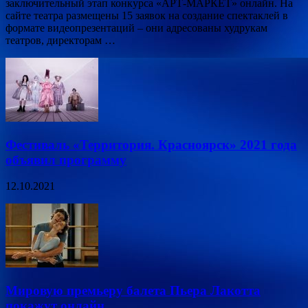
заключительный этап конкурса «АРТ-МАРКЕТ» онлайн. На
сайте театра размещены 15 заявок на создание спектаклей в
формате видеопрезентаций – они адресованы худрукам
театров, директорам …
Фестиваль «Территория. Красноярск» 2021 года
объявил программу
12.10.2021
Мировую премьеру балета Пьера Лакотта
покажут онлайн