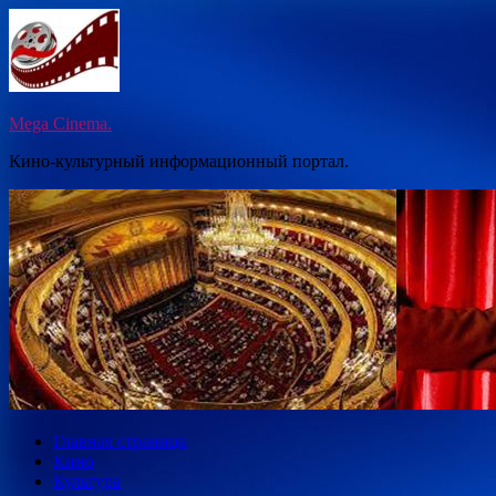
Перейти
к
содержимому
Mega Cinema.
Кино-культурный информационный портал.
Главная страница
Кино
Культура