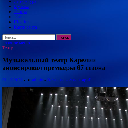
Литература
Музыка
Танцы
Театр
Шоубиз
Карта сайта
Найти:
Главное меню
Театр
Музыкальный театр Карелии
анонсировал премьеры 67 сезона
01.10.2021
-
от
admin
-
Оставьте комментарий