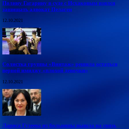
Полину Гагарину в суде с Исхаковым взялся
защищать адвокат Пелагеи
12.10.2021
Солистка группы «Винтаж» решила остаться
верной имиджу «плохой девочки»
12.10.2021
Лариса Гузеева из больницы вышла на связь