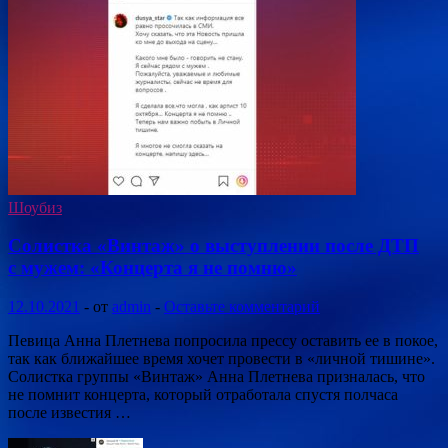
Шоубиз
Солистка «Винтаж» о выступлении после ДТП
с мужем: «Концерта я не помню»
12.10.2021
-
от
admin
-
Оставьте комментарий
Певица Анна Плетнева попросила прессу оставить ее в покое,
так как ближайшее время хочет провести в «личной тишине».
Солистка группы «Винтаж» Анна Плетнева призналась, что
не помнит концерта, который отработала спустя полчаса
после известия …