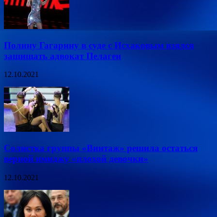
Полину Гагарину в суде с Исхаковым взялся
защищать адвокат Пелагеи
12.10.2021
Солистка группы «Винтаж» решила остаться
верной имиджу «плохой девочки»
12.10.2021