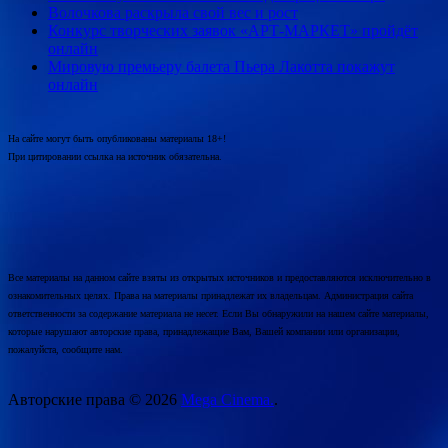
Волочкова раскрыла свой вес и рост
Конкурс творческих заявок «АРТ-МАРКЕТ» пройдёт
онлайн
Мировую премьеру балета Пьера Лакотта покажут
онлайн
На сайте могут быть опубликованы материалы 18+!
При цитировании ссылка на источник обязательна.
Все материалы на данном сайте взяты из открытых источников и предоставляются исключительно в
ознакомительных целях. Права на материалы принадлежат их владельцам. Администрация сайта
ответственности за содержание материала не несет. Если Вы обнаружили на нашем сайте материалы,
которые нарушают авторские права, принадлежащие Вам, Вашей компании или организации,
пожалуйста, сообщите нам.
Авторские права © 2026
Mega Cinema.
.