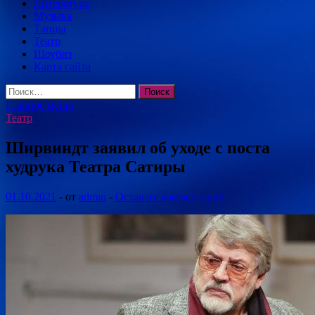
Литература
Музыка
Танцы
Театр
Шоубиз
Карта сайта
Найти:
Главное меню
Театр
Ширвиндт заявил об уходе с поста
худрука Театра Сатиры
01.10.2021
-
от
admin
-
Оставьте комментарий