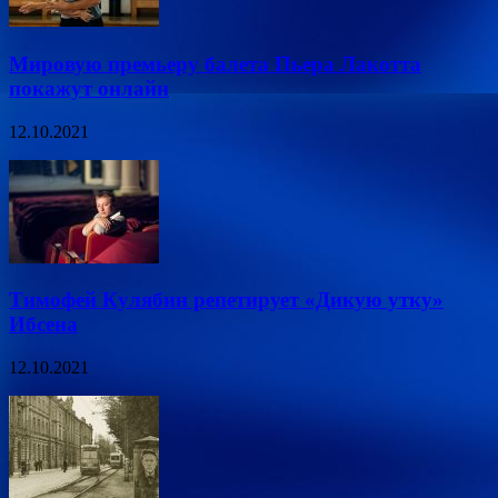
Мировую премьеру балета Пьера Лакотта
покажут онлайн
12.10.2021
Тимофей Кулябин репетирует «Дикую утку»
Ибсена
12.10.2021