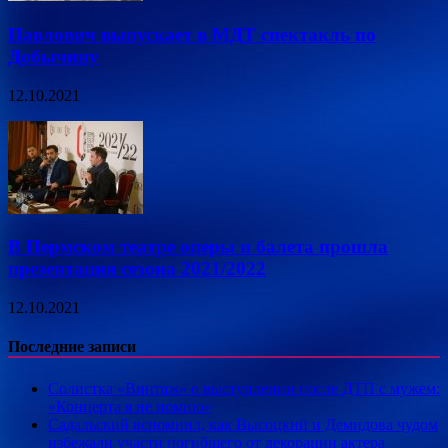
Павлович выпускает в МДТ спектакль по
Добычину
12.10.2021
В Пермском театре оперы и балета прошла
презентация сезона 2021/2022
12.10.2021
Последние записи
Солистка «Винтаж» о выступлении после ДТП с мужем:
«Концерта я не помню»
Садальский вспомнил, как Высоцкий и Демидова чудом
избежали участи погибшего от декорации актера