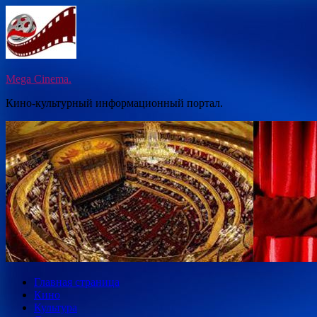
Перейти
к
содержимому
Mega Cinema.
Кино-культурный информационный портал.
Главная страница
Кино
Культура