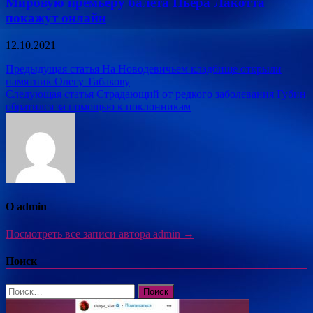
Мировую премьеру балета Пьера Лакотта
покажут онлайн
12.10.2021
Навигация
Предыдущая статья
На Новодевичьем кладбище открыли
памятник Олегу Табакову
по
Следующая статья
Страдающий от редкого заболевания Губин
записям
обратился за помощью к поклонникам
О admin
Посмотреть все записи автора admin →
Поиск
Найти: