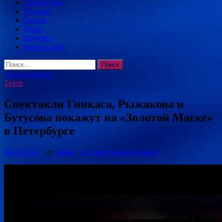
Литература
Музыка
Танцы
Театр
Шоубиз
Карта сайта
Найти:
Главное меню
Театр
Спектакли Гинкаса, Рыжакова и
Бутусова покажут на «Золотой Маске»
в Петербурге
06.10.2021
-
от
admin
-
Оставьте комментарий