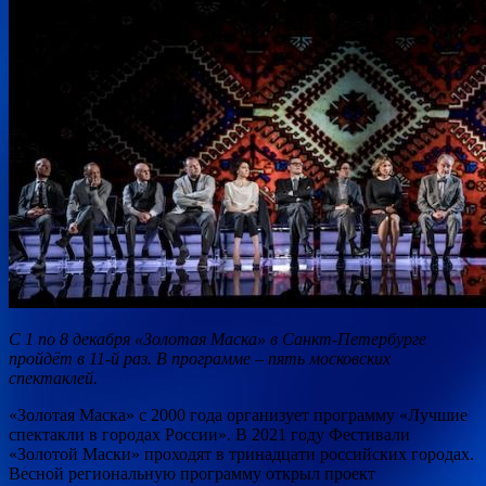
С 1 по 8 декабря «Золотая Маска» в Санкт-Петербурге
пройдёт в 11-й раз. В программе – пять московских
спектаклей.
«Золотая Маска» с 2000 года организует программу «Лучшие
спектакли в городах России». В 2021 году Фестивали
«Золотой Маски» проходят в тринадцати российских
городах.
Весной региональную программу открыл проект