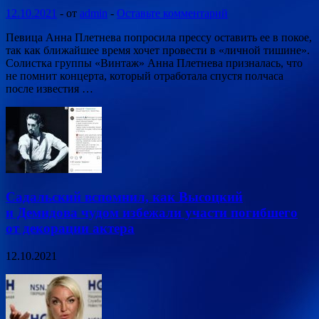
12.10.2021
-
от
admin
-
Оставьте комментарий
Певица Анна Плетнева попросила прессу оставить ее в покое,
так как ближайшее время хочет провести в «личной тишине».
Солистка группы «Винтаж» Анна Плетнева призналась, что
не помнит концерта, который отработала спустя полчаса
после известия …
Садальский вспомнил, как Высоцкий
и Демидова чудом избежали участи погибшего
от декорации актера
12.10.2021