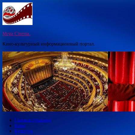
Перейти
к
содержимому
Mega Cinema.
Кино-культурный информационный портал.
Главная страница
Кино
Культура