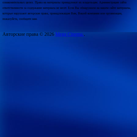
ознакомительных целях. Права на материалы принадлежат их владельцам. Администрация сайта
ответственности за содержание материала не несет. Если Вы обнаружили на нашем сайте материалы,
которые нарушают авторские права, принадлежащие Вам, Вашей компании или организации,
пожалуйста, сообщите нам.
Авторские права © 2026
Mega Cinema.
.