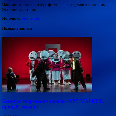
Напомним, что в октябре фестиваль представит программы в
Эстонии и Латвии.
Источник:
oteatre.info
Похожие записи
Конкурс творческих заявок «АРТ-МАРКЕТ»
пройдёт онлайн