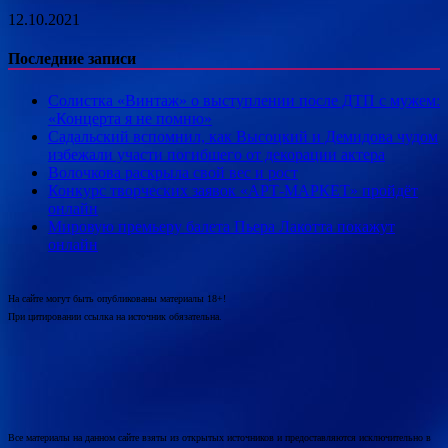
12.10.2021
Последние записи
Солистка «Винтаж» о выступлении после ДТП с мужем:
«Концерта я не помню»
Садальский вспомнил, как Высоцкий и Демидова чудом
избежали участи погибшего от декорации актера
Волочкова раскрыла свой вес и рост
Конкурс творческих заявок «АРТ-МАРКЕТ» пройдёт
онлайн
Мировую премьеру балета Пьера Лакотта покажут
онлайн
На сайте могут быть опубликованы материалы 18+!
При цитировании ссылка на источник обязательна.
Все материалы на данном сайте взяты из открытых источников и предоставляются исключительно в