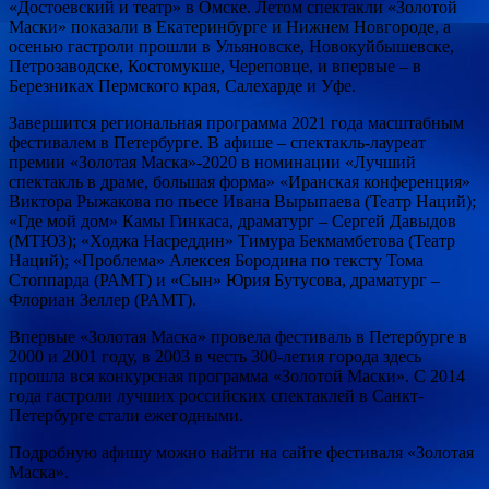
«Достоевский и театр» в Омске. Летом спектакли «Золотой
Маски» показали в Екатеринбурге и Нижнем Новгороде, а
осенью гастроли прошли в Ульяновске, Новокуйбышевске,
Петрозаводске, Костомукше, Череповце, и впервые – в
Березниках Пермского края, Салехарде и Уфе.
Завершится региональная программа 2021 года масштабным
фестивалем в Петербурге. В афише – спектакль-лауреат
премии «Золотая Маска»-2020 в номинации «Лучший
спектакль в драме, большая форма» «Иранская конференция»
Виктора Рыжакова по пьесе Ивана Вырыпаева (Театр Наций);
«Где мой дом» Камы Гинкаса, драматург – Сергей Давыдов
(МТЮЗ); «Ходжа Насреддин» Тимура Бекмамбетова (Театр
Наций); «Проблема» Алексея Бородина по тексту Тома
Стоппарда (РАМТ) и «Сын» Юрия Бутусова, драматург –
Флориан Зеллер (РАМТ).
Впервые «Золотая Маска» провела фестиваль в Петербурге в
2000 и 2001 году, в 2003 в честь 300-летия города здесь
прошла вся конкурсная программа «Золотой Маски». С 2014
года гастроли лучших российских спектаклей в Санкт-
Петербурге стали ежегодными.
Подробную афишу можно найти на сайте фестиваля «Золотая
Маска».