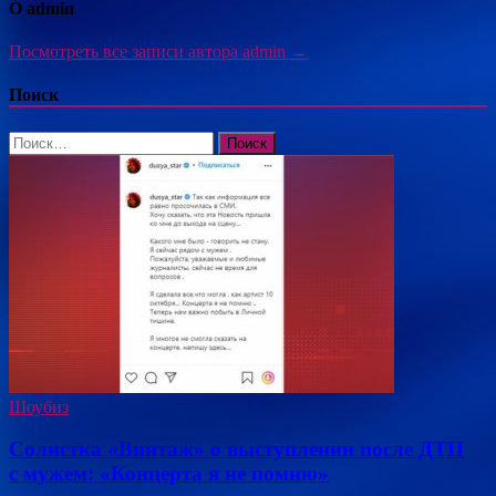
О admin
Посмотреть все записи автора admin →
Поиск
Найти:
Шоубиз
Солистка «Винтаж» о выступлении после ДТП
с мужем: «Концерта я не помню»