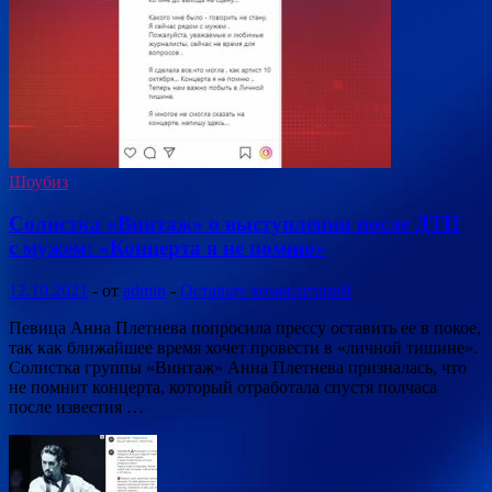
Шоубиз
Солистка «Винтаж» о выступлении после ДТП
с мужем: «Концерта я не помню»
12.10.2021
-
от
admin
-
Оставьте комментарий
Певица Анна Плетнева попросила прессу оставить ее в покое,
так как ближайшее время хочет провести в «личной тишине».
Солистка группы «Винтаж» Анна Плетнева призналась, что
не помнит концерта, который отработала спустя полчаса
после известия …