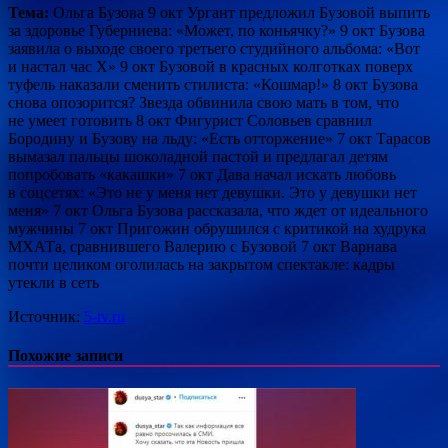
Тема:
Ольга Бузова 9 окт Ургант предложил Бузовой выпить
за здоровье Губерниева: «Может, по коньячку?» 9 окт Бузова
заявила о выходе своего третьего студийного альбома: «Вот
и настал час Х» 9 окт Бузовой в красных колготках поверх
туфель наказали сменить стилиста: «Кошмар!» 8 окт Бузова
снова опозорится? Звезда обвинила свою мать в том, что
не умеет готовить 8 окт Фигурист Соловьев сравнил
Бородину и Бузову на льду: «Есть отторжение» 7 окт Тарасов
вымазал пальцы шоколадной пастой и предлагал детям
попробовать «какашки» 7 окт Дава начал искать любовь
в соцсетях: «Это не у меня нет девушки. Это у девушки нет
меня» 7 окт Ольга Бузова рассказала, что ждет от идеального
мужчины 7 окт Пригожин обрушился с критикой на худрука
МХАТа, сравнившего Валерию с Бузовой 7 окт Варнава
почти целиком оголилась на закрытом спектакле: кадры
утекли в сеть
Источник:
5-tv.ru
Похожие записи