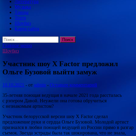
Литература
Музыка
Танцы
Театр
Шоубиз
Карта сайта
Найти:
Главное меню
Шоубиз
Участник шоу X Factor предложил
Ольге Бузовой выйти замуж
10.10.2021
-
от
admin
-
Оставьте комментарий
35-летняя поющая ведущая в начале 2021 года рассталась
с рэпером Давой. Неужели она готова обручиться
с незнакомым артистом?
Участник белорусской версии шоу X Factor сделал
предложение руки и сердца Ольге Бузовой. Молодой артист
признался в любви поющей ведущей из России прямо в разгар
съемок. Звезда эстрады была так шокирована, что не знала,