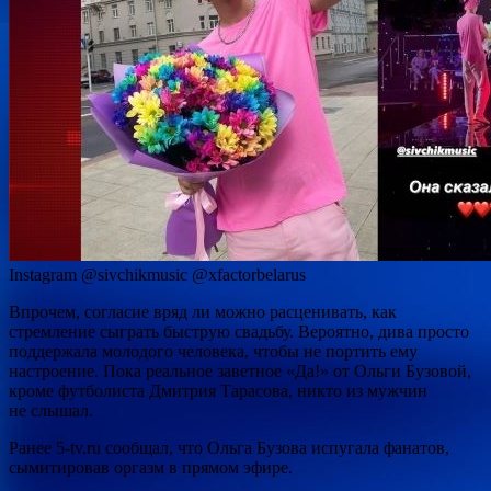
Instagram @sivchikmusic @xfactorbelarus
Впрочем, согласие вряд ли можно расценивать, как
стремление сыграть быструю свадьбу. Вероятно, дива просто
поддержала молодого человека, чтобы не портить ему
настроение. Пока реальное заветное «Да!» от Ольги Бузовой,
кроме футболиста Дмитрия Тарасова, никто из мужчин
не слышал.
Ранее 5-tv.ru сообщал, что Ольга Бузова испугала фанатов,
сымитировав оргазм в прямом эфире.