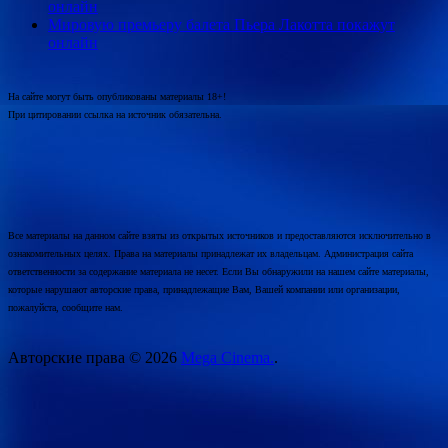
онлайн
Мировую премьеру балета Пьера Лакотта покажут
онлайн
На сайте могут быть опубликованы материалы 18+!
При цитировании ссылка на источник обязательна.
Все материалы на данном сайте взяты из открытых источников и предоставляются исключительно в
ознакомительных целях. Права на материалы принадлежат их владельцам. Администрация сайта
ответственности за содержание материала не несет. Если Вы обнаружили на нашем сайте материалы,
которые нарушают авторские права, принадлежащие Вам, Вашей компании или организации,
пожалуйста, сообщите нам.
Авторские права © 2026
Mega Cinema.
.