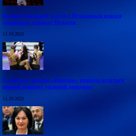
Полину Гагарину в суде с Исхаковым взялся
защищать адвокат Пелагеи
12.10.2021
Солистка группы «Винтаж» решила остаться
верной имиджу «плохой девочки»
12.10.2021