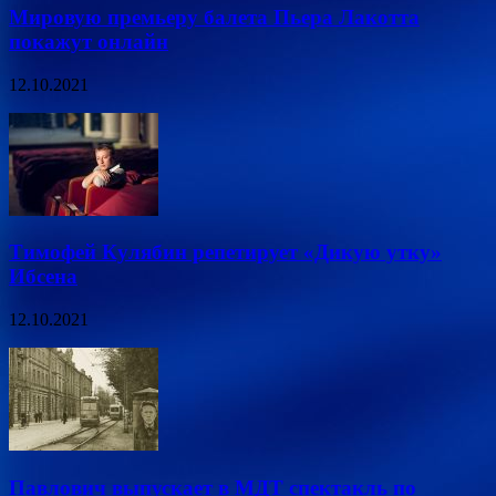
Мировую премьеру балета Пьера Лакотта
покажут онлайн
12.10.2021
Тимофей Кулябин репетирует «Дикую утку»
Ибсена
12.10.2021
Павлович выпускает в МДТ спектакль по