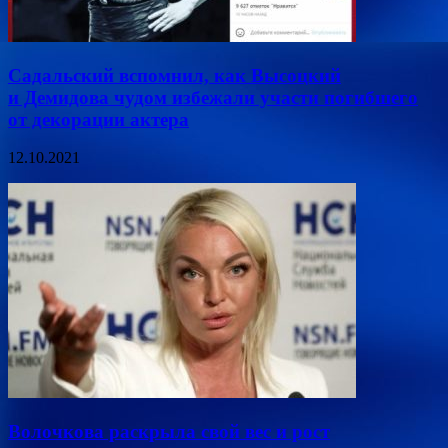
Садальский вспомнил, как Высоцкий
и Демидова чудом избежали участи погибшего
от декорации актера
12.10.2021
Волочкова раскрыла свой вес и рост