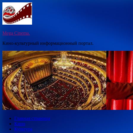
Перейти
к
содержимому
Mega Cinema.
Кино-культурный информационный портал.
Главная страница
Кино
Культура