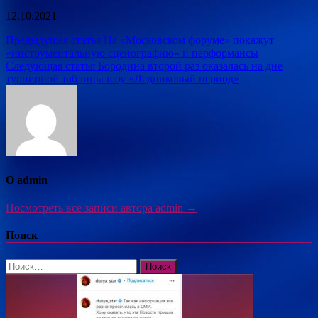
12.10.2021
Навигация
Предыдущая статья
На «Московском форуме» покажут
«инструментальную сценографию» и перформансы
по
Следующая статья
Бородина второй раз оказалась на дне
записям
турнирной таблицы шоу «Ледниковый период»
О admin
Посмотреть все записи автора admin →
Поиск
Найти: