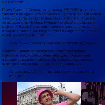
как и ответить.
Певец Дмитрий Сивчик по прозвищу SIVCHIK рассказал
фанатам в Instagram, что влюбился в Бузову давно. Он мечтал
о том дне, когда сможет встретиться с красоткой. Ради нее
он написал трек «Кубики-Рубики», который и представил
в эфире X Factor. Презентовав композицию, юноша достал
из кармана кольцо, взял в руки букет и направился в сторону
жюри, где восседала Ольга.
«Что?!»
— воскликнула Бузова в ответ на предложение.
Дмитрий Сивчик не растерялся и начал уговаривать
селебрити. Российская поющая ведущая приняла букет
и кольцо, счастливо улыбаясь. Но кажется, в серьезность
намерений своего поклонника так и не поверила.
«Она сказала „Да“»,
— выдали Ольгу организаторы
конкурса.