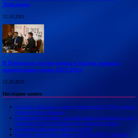
Добычину
12.10.2021
В Пермском театре оперы и балета прошла
презентация сезона 2021/2022
12.10.2021
Последние записи
Солистка «Винтаж» о выступлении после ДТП с мужем:
«Концерта я не помню»
Садальский вспомнил, как Высоцкий и Демидова чудом
избежали участи погибшего от декорации актера
Волочкова раскрыла свой вес и рост
Конкурс творческих заявок «АРТ-МАРКЕТ» пройдёт