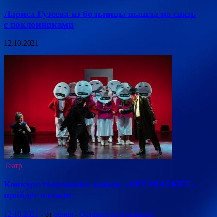
Лариса Гузеева из больницы вышла на связь
с поклонниками
12.10.2021
Театр
Конкурс творческих заявок «АРТ-МАРКЕТ»
пройдёт онлайн
12.10.2021
-
от
admin
-
Оставьте комментарий