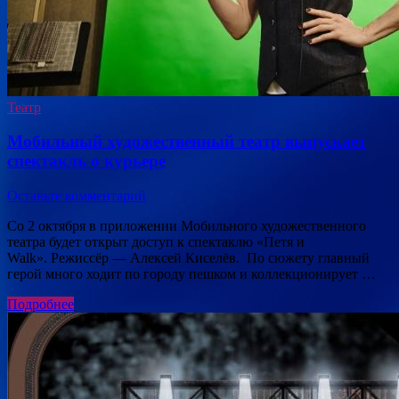
Театр
Мобильный художественный театр выпускает
спектакль о курьере
Оставьте комментарий
Со 2 октября в приложении Мобильного художественного
театра будет открыт доступ к спектаклю «Петя и
Walk». Режиссёр — Алексей Киселёв. По сюжету главный
герой много ходит по городу пешком и коллекционирует …
Подробнее