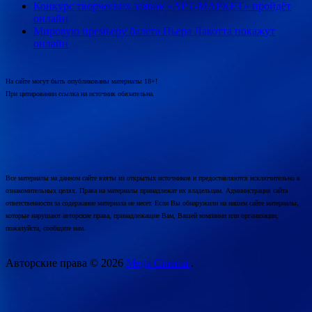
Конкурс творческих заявок «АРТ-МАРКЕТ» пройдёт
онлайн
Мировую премьеру балета Пьера Лакотта покажут
онлайн
На сайте могут быть опубликованы материалы 18+!
При цитировании ссылка на источник обязательна.
Все материалы на данном сайте взяты из открытых источников и предоставляются исключительно в
ознакомительных целях. Права на материалы принадлежат их владельцам. Администрация сайта
ответственности за содержание материала не несет. Если Вы обнаружили на нашем сайте материалы,
которые нарушают авторские права, принадлежащие Вам, Вашей компании или организации,
пожалуйста, сообщите нам.
Авторские права © 2026
Mega Cinema.
.