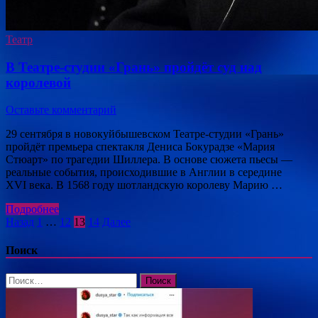
Театр
В Театре-студии «Грань» пройдёт суд над
королевой
Оставьте комментарий
29 сентября в новокуйбышевском Театре-студии «Грань»
пройдёт премьера спектакля Дениса Бокурадзе «Мария
Стюарт» по трагедии Шиллера. В основе сюжета пьесы —
реальные события, происходившие в Англии в середине
XVI века. В 1568 году шотландскую королеву Марию …
Подробнее
Пагинация
Назад
1
…
12
13
14
Далее
записей
Поиск
Найти: