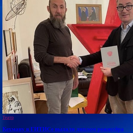
Театр
Кехману в ГИТИСе выдали диплом режиссёра