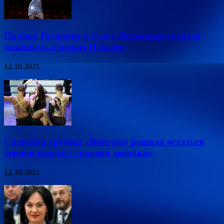
Полину Гагарину в суде с Исхаковым взялся
защищать адвокат Пелагеи
12.10.2021
Солистка группы «Винтаж» решила остаться
верной имиджу «плохой девочки»
12.10.2021