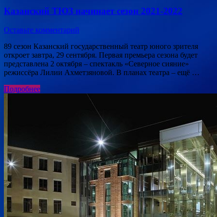
Казанский ТЮЗ начинает сезон 2021-2022
Оставьте комментарий
89 сезон Казанский государственный театр юного зрителя
откроет завтра, 29 сентября. Первая премьера сезона будет
представлена 2 октября – спектакль «Северное сияние»
режиссёра Лилии Ахметзяновой. В планах театра – ещё …
Подробнее