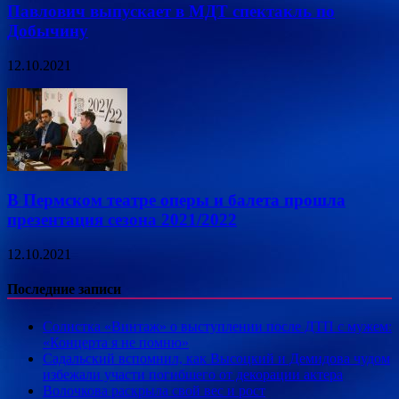
Павлович выпускает в МДТ спектакль по
Добычину
12.10.2021
В Пермском театре оперы и балета прошла
презентация сезона 2021/2022
12.10.2021
Последние записи
Солистка «Винтаж» о выступлении после ДТП с мужем:
«Концерта я не помню»
Садальский вспомнил, как Высоцкий и Демидова чудом
избежали участи погибшего от декорации актера
Волочкова раскрыла свой вес и рост