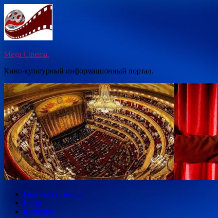
Перейти
к
содержимому
Mega Cinema.
Кино-культурный информационный портал.
Главная страница
Кино
Культура