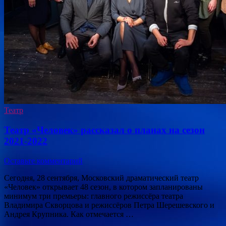
Театр
Театр «Человек» рассказал о планах на сезон
2021-2022
Оставьте комментарий
Сегодня, 28 сентября, Московский драматический театр
«Человек» открывает 48 сезон, в котором запланированы
минимум три премьеры: главного режиссёра театра
Владимира Скворцова и режиссёров Петра Шерешевского и
Андрея Крупника. Как отмечается …