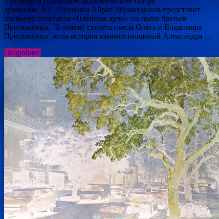
9 октября в Псковском академическом театре
драмы им. А.С. Пушкина Айрат Абушахманов представит
премьеру спектакля «Пленные духи» по пьесе братьев
Пресняковых. В основу сюжета пьесы Олега и Владимира
Пресняковых легла история взаимоотношений Александра …
Подробнее