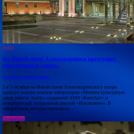
Театр
На Новой сцене Александринки представят
инклюзивные эскизы
Оставьте комментарий
2 и 3 октября на Новой сцене Александринского театра
пройдут показы эскизов лаборатории «Меняем культурную
среду вместе: театр», созданной АНО «КонтАрт» и
петербургской театральной школой «Инклюзион». В
лаборатории, которая проходила …
Подробнее