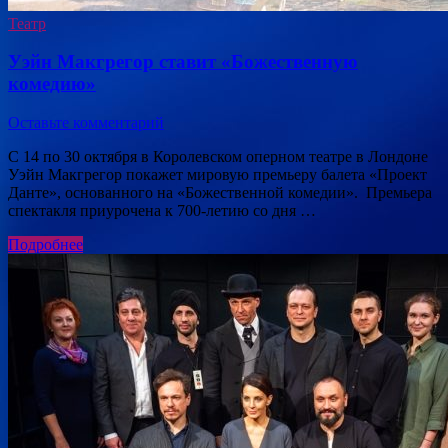
Театр
Уэйн Макгрегор ставит «Божественную
комедию»
Оставьте комментарий
С 14 по 30 октября в Королевском оперном театре в Лондоне
Уэйн Макгрегор покажет мировую премьеру балета «Проект
Данте», основанного на «Божественной комедии». Премьера
спектакля приурочена к 700-летию со дня …
Подробнее