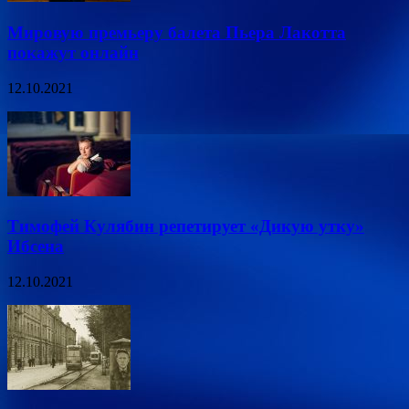
Мировую премьеру балета Пьера Лакотта
покажут онлайн
12.10.2021
Тимофей Кулябин репетирует «Дикую утку»
Ибсена
12.10.2021