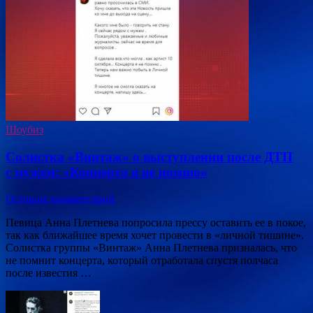
Шоубиз
Солистка «Винтаж» о выступлении после ДТП
с мужем: «Концерта я не помню»
Оставьте комментарий
Певица Анна Плетнева попросила прессу оставить ее в покое,
так как ближайшее время хочет провести в «личной тишине».
Солистка группы «Винтаж» Анна Плетнева призналась, что
не помнит концерта, который отработала спустя полчаса
после известия …