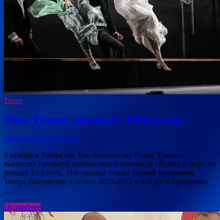
Театр
Римас Туминас репетирует «Войну и мир»
Оставьте комментарий
8 ноября в Театре им. Евг. Вахтангова Римас Туминас
выпустит премьеру пятичасового спектакля «Война и мир» по
роману Толстого. Постановка станет первой премьерой
Театра Вахтангова в сезоне 2021-2022 и войдёт в программу
…
Подробнее