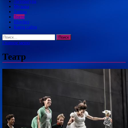
Литература
Музыка
Танцы
Театр
Шоубиз
Карта сайта
Найти:
Главное меню
Театр