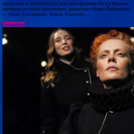
представят в обновлённом зале-трансформере Музея Москвы
премьеру по пьесе британского драматурга Марка Равенхилла
— Shoot / Get treasure / Repeat. Режиссёр …
Подробнее