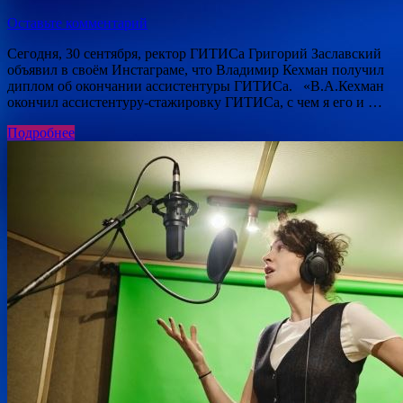
Оставьте комментарий
Сегодня, 30 сентября, ректор ГИТИСа Григорий Заславский
объявил в своём Инстаграме, что Владимир Кехман получил
диплом об окончании ассистентуры ГИТИСа. «В.А.Кехман
окончил ассистентуру-стажировку ГИТИСа, с чем я его и …
Подробнее