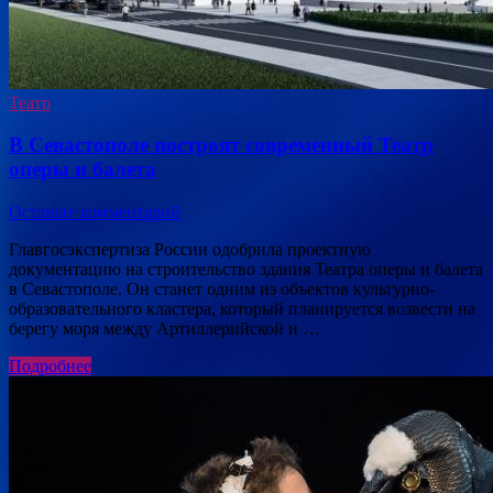
Театр
В Севастополе построят современный Театр
оперы и балета
Оставьте комментарий
Главгосэкспертиза России одобрила проектную
документацию на строительство здания Театра оперы и балета
в Севастополе. Он станет одним из объектов культурно-
образовательного кластера, который планируется возвести на
берегу моря между Артиллерийской и …
Подробнее