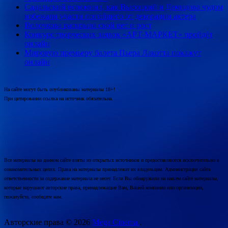
Садальский вспомнил, как Высоцкий и Демидова чудом
избежали участи погибшего от декорации актера
Волочкова раскрыла свой вес и рост
Конкурс творческих заявок «АРТ-МАРКЕТ» пройдёт
онлайн
Мировую премьеру балета Пьера Лакотта покажут
онлайн
На сайте могут быть опубликованы материалы 18+!
При цитировании ссылка на источник обязательна.
Все материалы на данном сайте взяты из открытых источников и предоставляются исключительно в
ознакомительных целях. Права на материалы принадлежат их владельцам. Администрация сайта
ответственности за содержание материала не несет. Если Вы обнаружили на нашем сайте материалы,
которые нарушают авторские права, принадлежащие Вам, Вашей компании или организации,
пожалуйста, сообщите нам.
Авторские права © 2026
Mega Cinema.
.