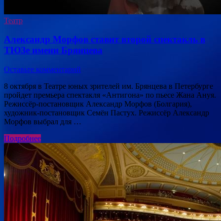
Театр
Александр Морфов ставит второй спектакль в
ТЮЗе имени Брянцева
Оставьте комментарий
8 октября в Театре юных зрителей им. Брянцева в Петербурге
пройдет премьера спектакля «Антигона» по пьесе Жана Ануя.
Режиссёр-постановщик Александр Морфов (Болгария),
художник-постановщик Семён Пастух. Режиссёр Александр
Морфов выбрал для …
Подробнее