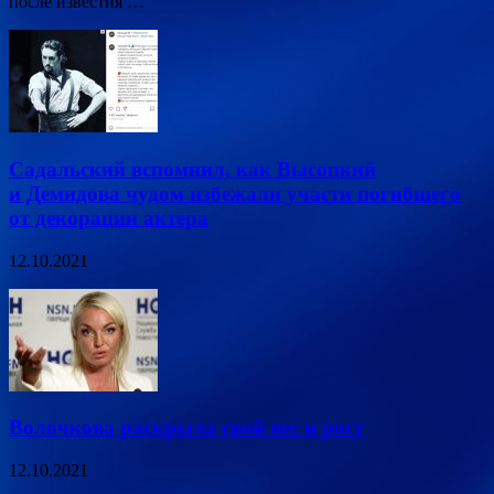
после известия …
Садальский вспомнил, как Высоцкий
и Демидова чудом избежали участи погибшего
от декорации актера
12.10.2021
Волочкова раскрыла свой вес и рост
12.10.2021