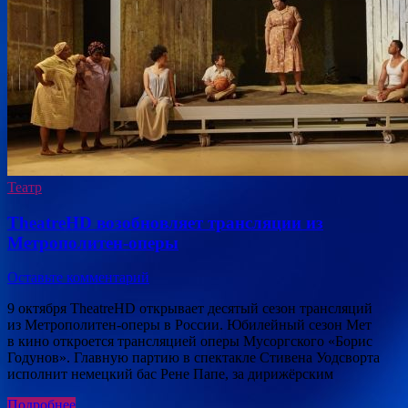
Театр
TheatreHD возобновляет трансляции из
Метрополитен-оперы
Оставьте комментарий
9 октября TheatreHD открывает десятый сезон трансляций
из Метрополитен-оперы в России. Юбилейный сезон Мет
в кино откроется трансляцией оперы Мусоргского «Борис
Годунов». Главную партию в спектакле Стивена Уодсворта
исполнит немецкий бас Рене Папе, за дирижёрским
Подробнее