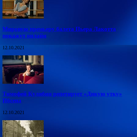
Мировую премьеру балета Пьера Лакотта
покажут онлайн
12.10.2021
Тимофей Кулябин репетирует «Дикую утку»
Ибсена
12.10.2021