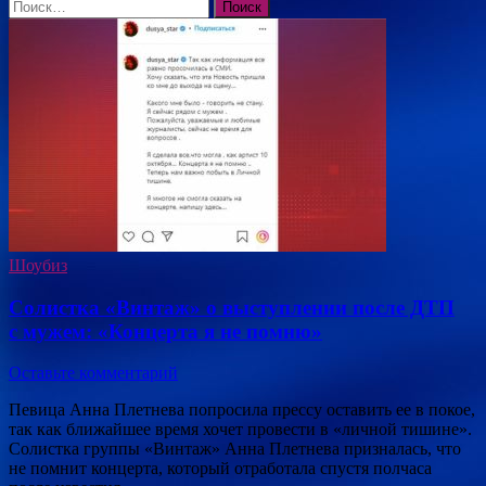
Найти:
Шоубиз
Солистка «Винтаж» о выступлении после ДТП
с мужем: «Концерта я не помню»
Оставьте комментарий
Певица Анна Плетнева попросила прессу оставить ее в покое,
так как ближайшее время хочет провести в «личной тишине».
Солистка группы «Винтаж» Анна Плетнева призналась, что
не помнит концерта, который отработала спустя полчаса