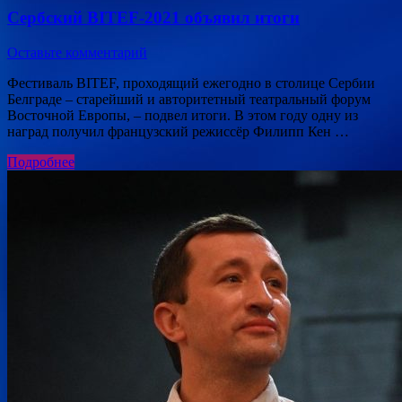
Сербский BITEF-2021 объявил итоги
Оставьте комментарий
Фестиваль BITEF, проходящий ежегодно в столице Сербии
Белграде – старейший и авторитетный театральный форум
Восточной Европы, – подвел итоги. В этом году одну из
наград получил французский режиссёр Филипп Кен …
Подробнее