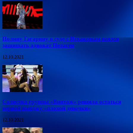
Полину Гагарину в суде с Исхаковым взялся
защищать адвокат Пелагеи
12.10.2021
Солистка группы «Винтаж» решила остаться
верной имиджу «плохой девочки»
12.10.2021