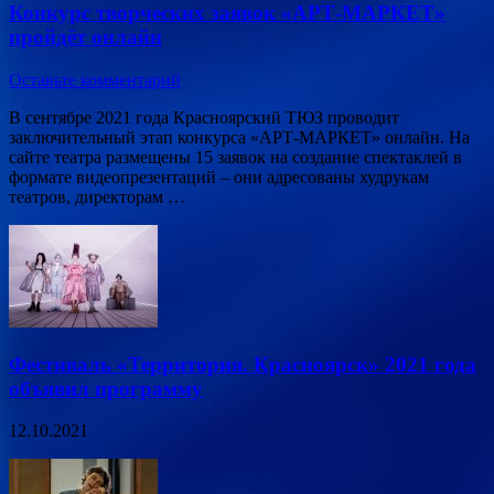
Конкурс творческих заявок «АРТ-МАРКЕТ»
пройдёт онлайн
Оставьте комментарий
В сентябре 2021 года Красноярский ТЮЗ проводит
заключительный этап конкурса «АРТ-МАРКЕТ» онлайн. На
сайте театра размещены 15 заявок на создание спектаклей в
формате видеопрезентаций – они адресованы худрукам
театров, директорам …
Фестиваль «Территория. Красноярск» 2021 года
объявил программу
12.10.2021