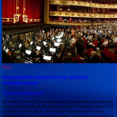
Театр
Королевский оперный театр запустил
кинопрограмму
Оставьте комментарий
На сайте Ковент-Гардена появилось расписание кинопоказов
спектаклей театра. Трансляции пройдут в течение сезона в 35
странах по всему миру. По словам Эдгара Камга-Санде,
руководителя отдела кинематографии Королевского оперного