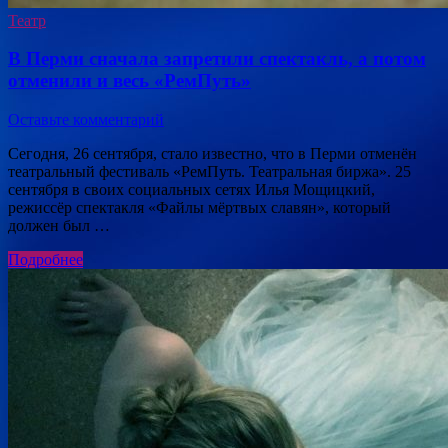
Театр
В Перми сначала запретили спектакль, а потом
отменили и весь «РемПуть»
Оставьте комментарий
Сегодня, 26 сентября, стало известно, что в Перми отменён
театральный фестиваль «РемПуть. Театральная биржа». 25
сентября в своих социальных сетях Илья Мощицкий,
режиссёр спектакля «Файлы мёртвых славян», который
должен был …
Подробнее