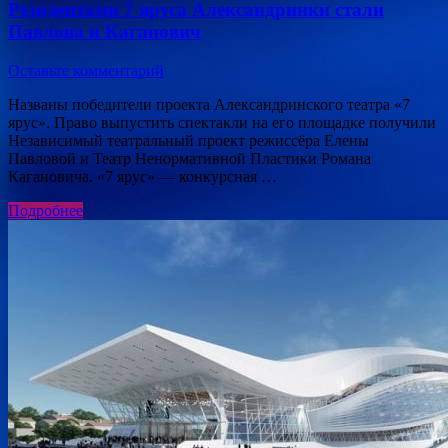
Резидентами 7 яруса Александринки стали
Павлова и Каганович
Оставьте комментарий
Названы победители проекта Александринского театра «7
ярус». Право выпустить спектакли на его площадке получили
Независимый театральный проект режиссёра Елены
Павловой и Театр Ненормативной Пластики Романа
Кагановича. «7 ярус» — конкурсная …
Подробнее