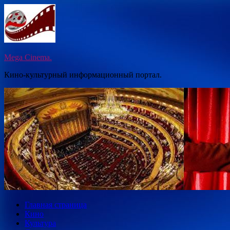
Перейти
к
содержимому
Mega Cinema.
Кино-культурный информационный портал.
Главная страница
Кино
Культура