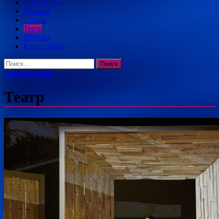
Литература
Музыка
Танцы
Театр
Шоубиз
Карта сайта
Найти:
Главное меню
Театр