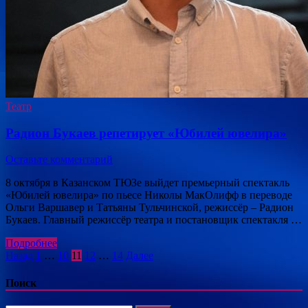
Театр
Радион Букаев репетирует «Юбилей ювелира»
Оставьте комментарий
8 октября в Казанском ТЮЗе выйдет премьерный спектакль
«Юбилей ювелира» по пьесе Николы МакОлифф в переводе
Ольги Варшавер и Татьяны Тульчинской, режиссёр – Радион
Букаев. Главный режиссёр театра и постановщик спектакля …
Подробнее
Пагинация
Назад
1
…
10
11
12
…
14
Далее
записей
Поиск