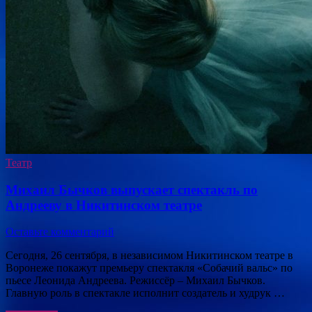
Театр
Михаил Бычков выпускает спектакль по
Андрееву в Никитинском театре
Оставьте комментарий
Сегодня, 26 сентября, в независимом Никитинском театре в
Воронеже покажут премьеру спектакля «Собачий вальс» по
пьесе Леонида Андреева. Режиссёр – Михаил Бычков.
Главную роль в спектакле исполнит создатель и худрук …