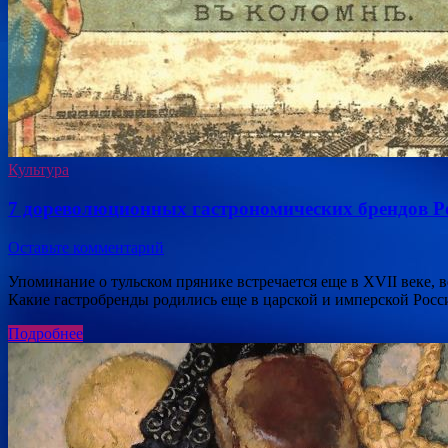
Культура
7 дореволюционных гастрономических брендов Р
Оставьте комментарий
Упоминание о тульском прянике встречается еще в XVII веке,
Какие гастробренды родились еще в царской и имперской Рос
Подробнее