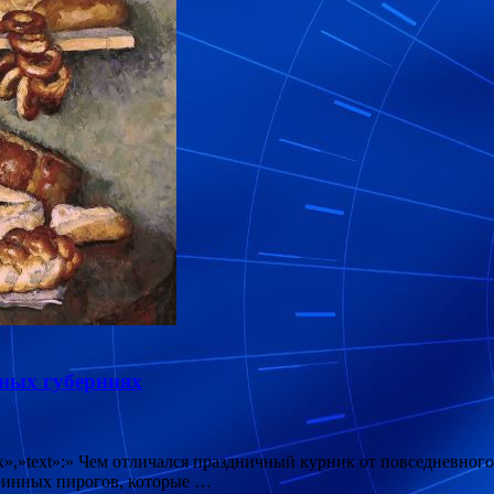
зных губерниях
»,»text»:» Чем отличался праздничный курник от повседневного?
аринных пирогов, которые …