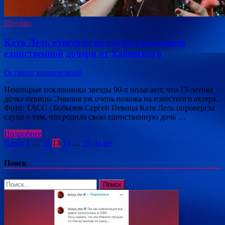
Шоубиз
Катя Лель ответила на слухи о рождении
единственной дочери от Хабенского
Оставьте комментарий
Некоторые поклонники звезды 90-х полагают, что 13-летняя
дочка певицы Эмилия уж очень похожа на известного актера.
Фото: ТАСС / Бобылев Сергей Певица Катя Лель опровергла
слухи о том, что родила свою единственную дочь …
Подробнее
Пагинация
Назад
1
…
12
13
14
…
39
Далее
записей
Поиск
Найти: