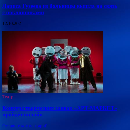
Лариса Гузеева из больницы вышла на связь
с поклонниками
12.10.2021
Театр
Конкурс творческих заявок «АРТ-МАРКЕТ»
пройдёт онлайн
Оставьте комментарий