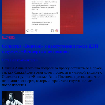
Шоубиз
Солистка «Винтаж» о выступлении после ДТП
с мужем: «Концерта я не помню»
Оставьте комментарий
Певица Анна Плетнева попросила прессу оставить ее в покое,
так как ближайшее время хочет провести в «личной тишине».
Солистка группы «Винтаж» Анна Плетнева призналась, что
не помнит концерта, который отработала спустя полчаса
после известия …