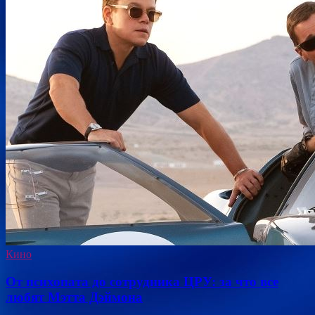
Кино
От психопата до сотрудника ЦРУ: за что все
любят Мэтта Дэймона