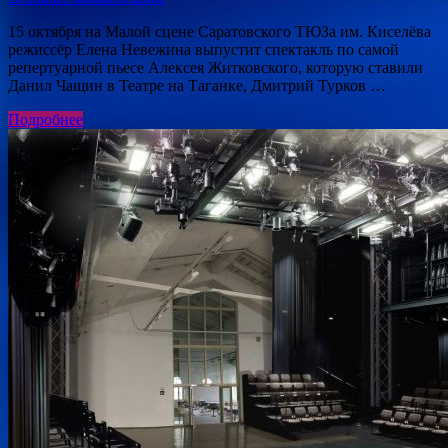
15 октября на Малой сцене Саратовского ТЮЗа им. Киселёва
режиссёр Елена Невежина выпустит спектакль по самой
репертуарной пьесе Алексея Житковского, которую ставили
Данил Чащин в Театре на Таганке, Дмитрий Турков …
Подробнее