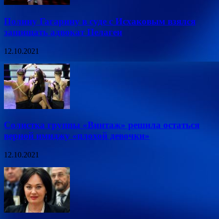
Полину Гагарину в суде с Исхаковым взялся
защищать адвокат Пелагеи
12.10.2021
Солистка группы «Винтаж» решила остаться
верной имиджу «плохой девочки»
12.10.2021