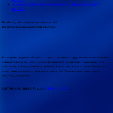
Мировую премьеру балета Пьера Лакотта покажут
онлайн
На сайте могут быть опубликованы материалы 18+!
При цитировании ссылка на источник обязательна.
Все материалы на данном сайте взяты из открытых источников и предоставляются исключительно в
ознакомительных целях. Права на материалы принадлежат их владельцам. Администрация сайта
ответственности за содержание материала не несет. Если Вы обнаружили на нашем сайте материалы,
которые нарушают авторские права, принадлежащие Вам, Вашей компании или организации,
пожалуйста, сообщите нам.
Авторские права © 2026
Mega Cinema.
.