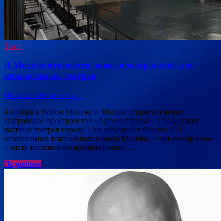
Театр
В Москве откроется новое пространство для
независимых театров
Оставьте комментарий
4 ноября в Новом Манеже в Москве откроется новое
театральное пространство «Арт-платформа» в поддержку
частных театров города. Оно объединит больше 120
независимых театральных команд Москвы. «Арт-платформа»
– часть московского продюсерского …
Подробнее