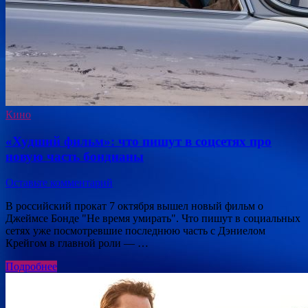
Кино
«Худший фильм»: что пишут в соцсетях про
новую часть бондианы
Оставьте комментарий
В российский прокат 7 октября вышел новый фильм о
Джеймсе Бонде "Не время умирать". Что пишут в социальных
сетях уже посмотревшие последнюю часть с Дэниелом
Крейгом в главной роли — …
Подробнее