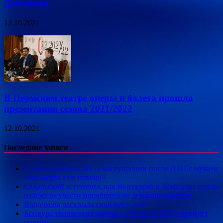
Добычину
12.10.2021
В Пермском театре оперы и балета прошла
презентация сезона 2021/2022
12.10.2021
Последние записи
Солистка «Винтаж» о выступлении после ДТП с мужем:
«Концерта я не помню»
Садальский вспомнил, как Высоцкий и Демидова чудом
избежали участи погибшего от декорации актера
Волочкова раскрыла свой вес и рост
Конкурс творческих заявок «АРТ-МАРКЕТ» пройдёт
онлайн