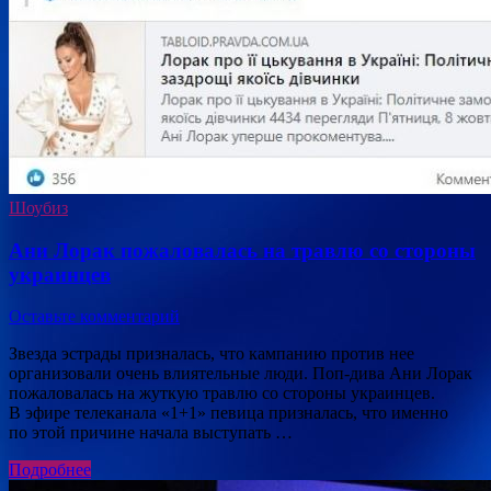
Шоубиз
Ани Лорак пожаловалась на травлю со стороны
украинцев
Оставьте комментарий
Звезда эстрады призналась, что кампанию против нее
организовали очень влиятельные люди. Поп-дива Ани Лорак
пожаловалась на жуткую травлю со стороны украинцев.
В эфире телеканала «1+1» певица призналась, что именно
по этой причине начала выступать …
Подробнее