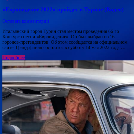
«Евровидение 2022» пройдет в Турине (Видео)
Оставьте комментарий
Итальянский город Турин стал местом проведения 66-го
Конкурса песни «Евровидение». Он был выбран из 16
городов-претендентов. Об этом сообщается на официальном
сайте. Гранд-финал состоится в субботу 14 мая 2022 года …
Подробнее