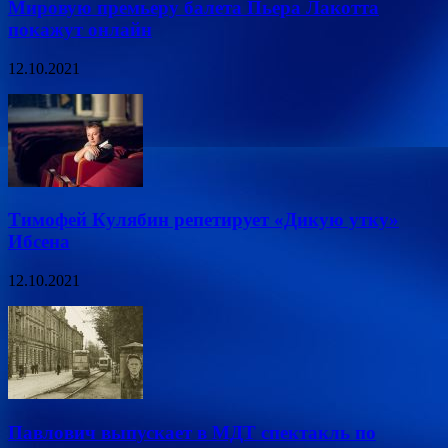
Мировую премьеру балета Пьера Лакотта
покажут онлайн
12.10.2021
Тимофей Кулябин репетирует «Дикую утку»
Ибсена
12.10.2021
Павлович выпускает в МДТ спектакль по