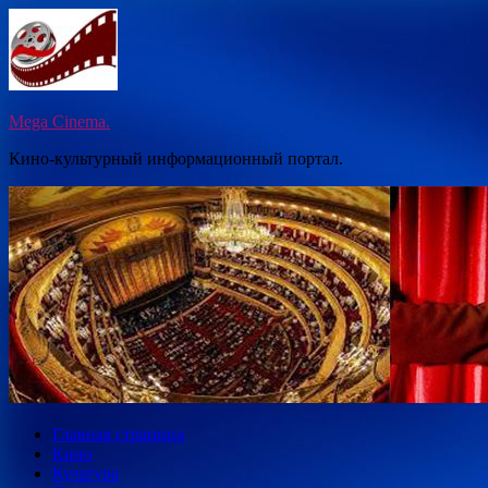
Перейти
к
содержимому
Mega Cinema.
Кино-культурный информационный портал.
Главная страница
Кино
Культура